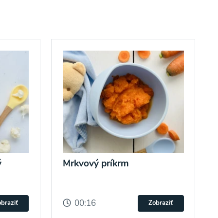
ý
Mrkvový príkrm
00:16
braziť
Zobraziť