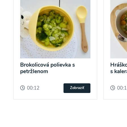
Brokolicová polievka s
Hráško
petržlenom
s kale
00:12
00:
Zobraziť