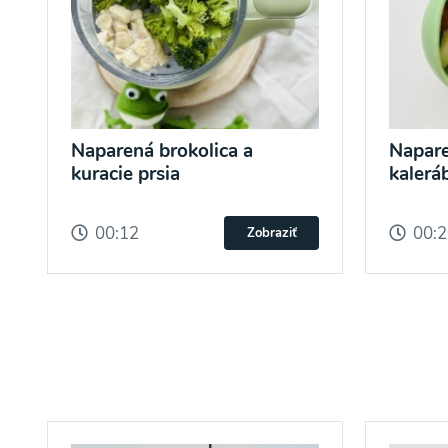
Naparená brokolica a
Napare
kuracie prsia
kalerá
00:12
00:
Zobraziť