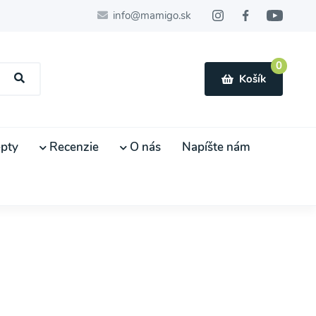
info@mamigo.sk
0
Košík
pty
Recenzie
O nás
Napíšte nám