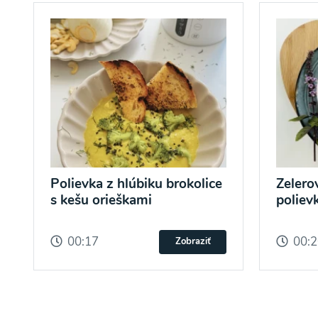
Ochrane osobných údajov
a súhlasím s nimi.
Polievka z hlúbiku brokolice
Zelero
s kešu orieškami
poliev
00:17
00:
Zobraziť