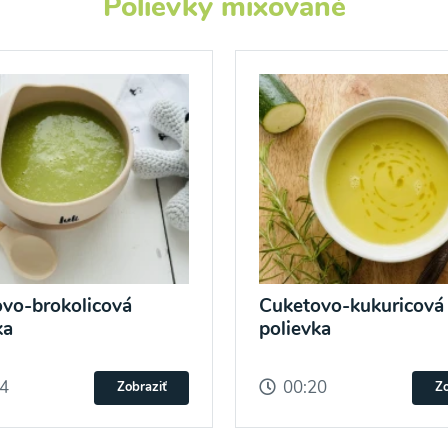
Polievky mixované
vo-brokolicová
Cuketovo-kukuricová
ka
polievka
14
00:20
Zobraziť
Zo
o spracovaním osobných údajov pre účely zasielania newsletteru a 