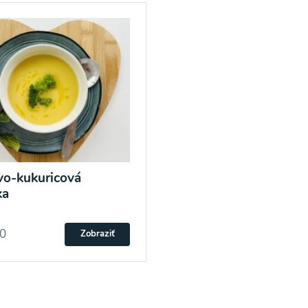
vo-kukuricová
ka
20
Zobraziť