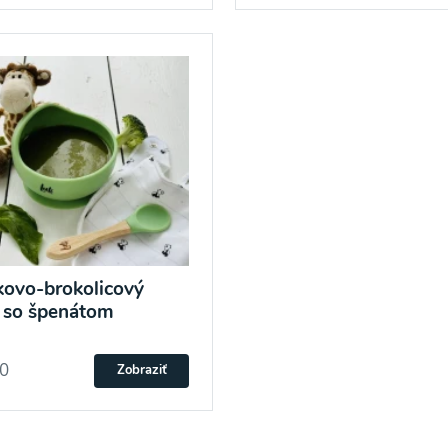
ovo-brokolicový
 so špenátom
20
Zobraziť