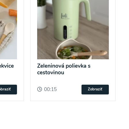
ekvice
Zeleninová polievka s
cestovinou
00:15
braziť
Zobraziť