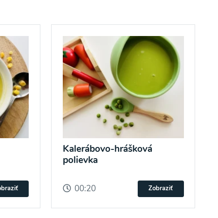
Kalerábovo-hrášková
polievka
00:20
braziť
Zobraziť
potvrdzujem, že som si prečítal(a)
informácie o