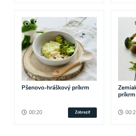
Pšenovo-hráškový príkrm
Zemiak
príkrm
00:20
00:
Zobraziť