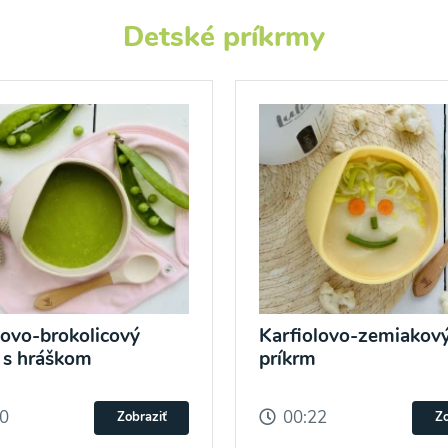
Detské príkrmy
lovo-brokolicový
Karfiolovo-zemiakov
 s hráškom
príkrm
20
00:22
Zobraziť
Zo