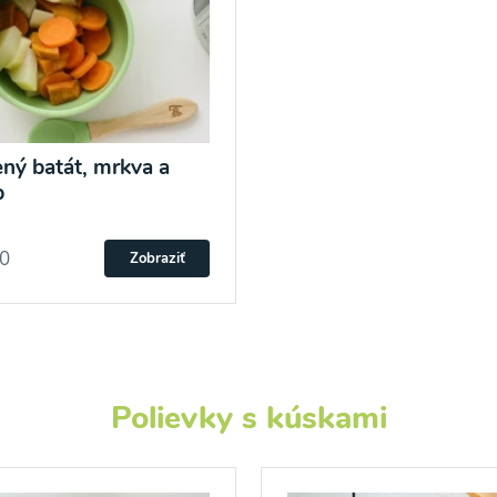
ný batát, mrkva a
b
20
Zobraziť
Polievky s kúskami