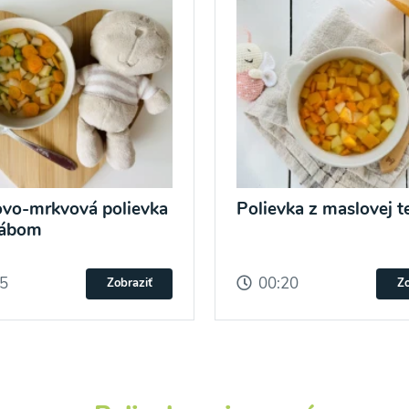
vo-mrkvová polievka
Polievka z maslovej t
rábom
15
00:20
Zobraziť
Zo