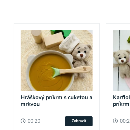
Hráškový príkrm s cuketou a
Karfio
mrkvou
príkrm
00:20
00:
Zobraziť