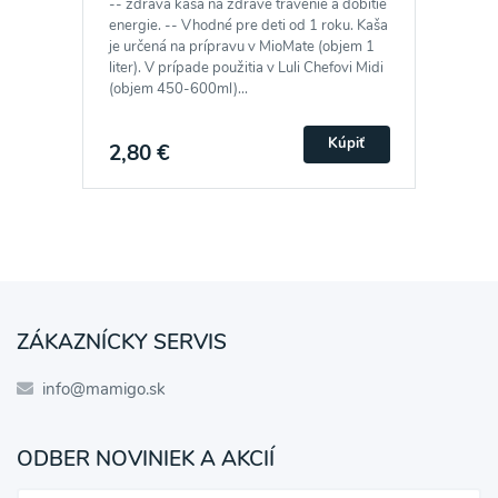
-- zdravá kaša na zdravé trávenie a dobitie
energie. -- Vhodné pre deti od 1 roku. Kaša
je určená na prípravu v MioMate (objem 1
liter). V prípade použitia v Luli Chefovi Midi
(objem 450-600ml)...
Kúpiť
2,80 €
ZÁKAZNÍCKY SERVIS
info@mamigo.sk
ODBER NOVINIEK A AKCIÍ