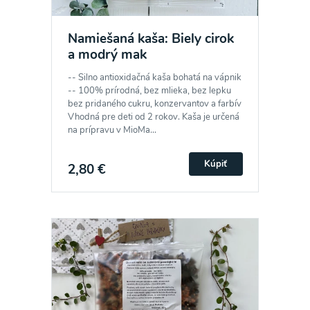
Namiešaná kaša: Biely cirok
a modrý mak
-- Silno antioxidačná kaša bohatá na vápnik
-- 100% prírodná, bez mlieka, bez lepku
bez pridaného cukru, konzervantov a farbív
Vhodná pre deti od 2 rokov. Kaša je určená
na prípravu v MioMa...
Odber noviniek a akcií
Kúpiť
2,80 €
Odoslaním registrácie na Newsletter súhlasím so
spracovaním osobných údajov pre účely
zasielania newsletteru a potvrdzujem, že som si
prečítal(a)
informácie o Ochrane osobných
údajov
a súhlasím s nimi.
Súhlasím