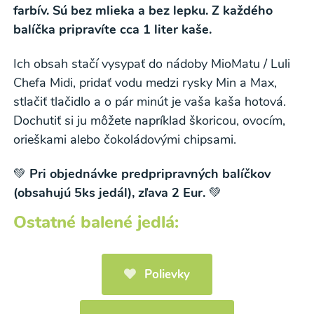
farbív. Sú bez mlieka a bez lepku. Z každého
balíčka pripravíte cca 1 liter kaše.
Ich obsah stačí vysypať do nádoby MioMatu / Luli
Chefa Midi, pridať vodu medzi rysky Min a Max,
stlačiť tlačidlo a o pár minút je vaša kaša hotová.
Dochutiť si ju môžete napríklad škoricou, ovocím,
orieškami alebo čokoládovými chipsami.
💚
Pri objednávke predpripravných balíčkov
(obsahujú 5ks jedál), zľava 2 Eur.
💚
Ostatné balené jedlá:
Polievky