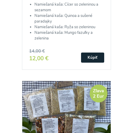
Namiešaná kaša: Cícer so zeleninou a
sezamom
Namiešaná kaša: Quinoa a sušené
paradajky
Namiešaná kaša: Ryža so zeleninou
Namiešaná kaša: Mungo fazuľky a
zelenina
14,00 €
12,00 €
Kúpiť
Zľava
2 Eur