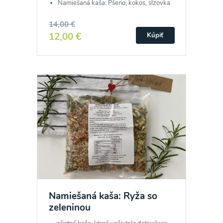
Namiešaná kaša: Pšeno, kokos, slzovka
14,00 €
12,00 €
Kúpiť
Namiešaná kaša: Ryža so
zeleninou