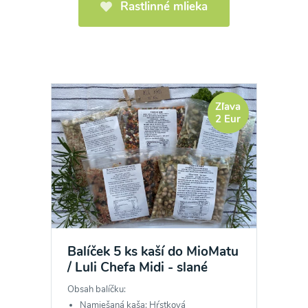
Rastlinné mlieka
Zľava
2 Eur
Balíček 5 ks kaší do MioMatu
/ Luli Chefa Midi - slané
Obsah balíčku:
Namiešaná kaša: Hŕstková