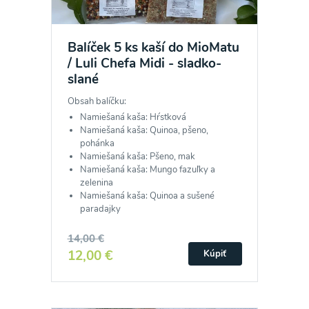
Balíček 5 ks kaší do MioMatu
/ Luli Chefa Midi - sladko-
slané
Obsah balíčku:
Namiešaná kaša: Hŕstková
Namiešaná kaša: Quinoa, pšeno,
pohánka
Namiešaná kaša: Pšeno, mak
Namiešaná kaša: Mungo fazuľky a
zelenina
Namiešaná kaša: Quinoa a sušené
paradajky
14,00 €
12,00 €
Kúpiť