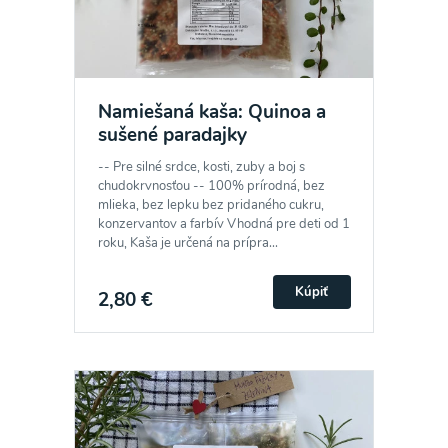
Namiešaná kaša: Quinoa a
sušené paradajky
-- Pre silné srdce, kosti, zuby a boj s
chudokrvnosťou -- 100% prírodná, bez
mlieka, bez lepku bez pridaného cukru,
konzervantov a farbív Vhodná pre deti od 1
roku, Kaša je určená na prípra...
Kúpiť
2,80 €