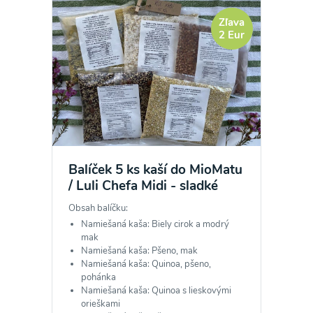
Zľava
2 Eur
Balíček 5 ks kaší do MioMatu
/ Luli Chefa Midi - sladké
Obsah balíčku:
Namiešaná kaša: Biely cirok a modrý
mak
Namiešaná kaša: Pšeno, mak
Namiešaná kaša: Quinoa, pšeno,
pohánka
Namiešaná kaša: Quinoa s lieskovými
orieškami