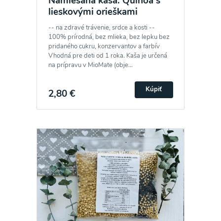
Namiešaná kaša: Quinoa s
lieskovými orieškami
-- na zdravé trávenie, srdce a kosti --
100% prírodná, bez mlieka, bez lepku bez
pridaného cukru, konzervantov a farbív
Vhodná pre deti od 1 roka. Kaša je určená
na prípravu v MioMate (obje...
Kúpiť
2,80 €