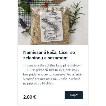
Namiešaná kaša: Cícer so
zeleninou a sezamom
-- voňavá, sýta a diétna kaša plná bielkovín
-- 100% prírodná, bez mlieka, bez lepku
bez pridaného cukru, konzervantov a farbív
Vhodné pre deti od 1 roku. Kaša je určená
na prípravu v MioMat...
Kúpiť
2,80 €