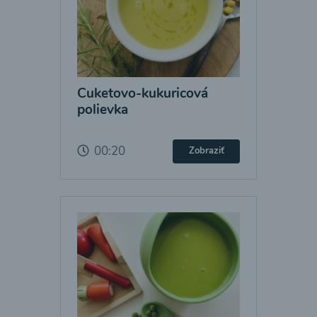
Cuketovo-kukuricová
polievka
00:20
Zobraziť