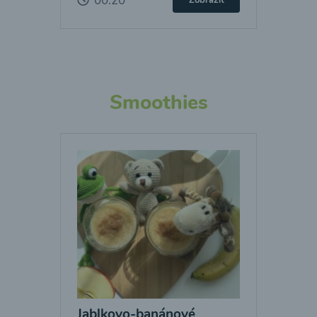
00:20
Zobraziť
Smoothies
Jablkovo-banánové