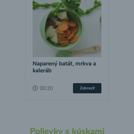
Naparený batát, mrkva a
kaleráb
00:20
Zobraziť
Polievky s kúskami