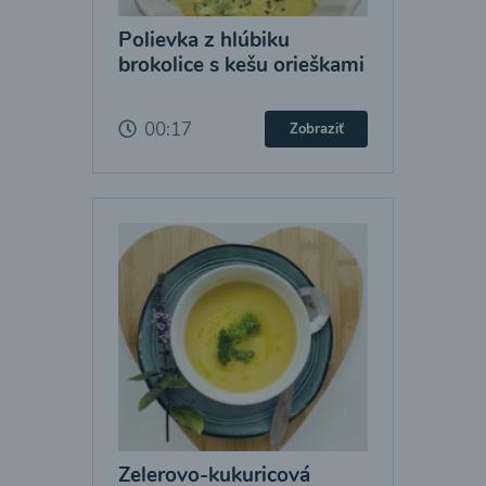
Polievka z hlúbiku
brokolice s kešu orieškami
00:17
Zobraziť
Zelerovo-kukuricová