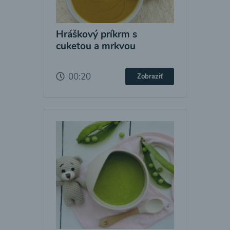
Hráškový príkrm s
cuketou a mrkvou
00:20
Zobraziť