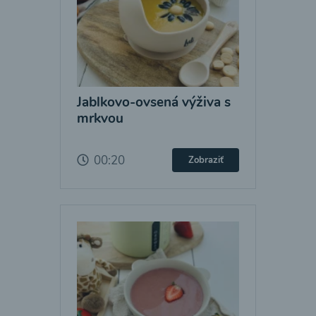
Jablkovo-ovsená výživa s
mrkvou
00:20
Zobraziť