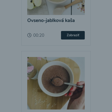
Ovseno-jablková kaša
00:20
Zobraziť