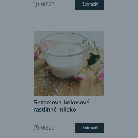
00:20
Zobraziť
Sezamovo-kokosové
rastlinné mlieko
00:20
Zobraziť