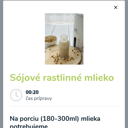
Karfiolovo-brokolicový
príkrm s hráškom
00:20
Zobraziť
Sójové rastlinné mlieko
00:20
Odber noviniek a akcií
čas prípravy
Odoslaním registrácie na Newsletter súhlasím so
Na porciu (180-300ml) mlieka
Karfiolovo-zemiakový
spracovaním osobných údajov pre účely
potrebujeme
príkrm