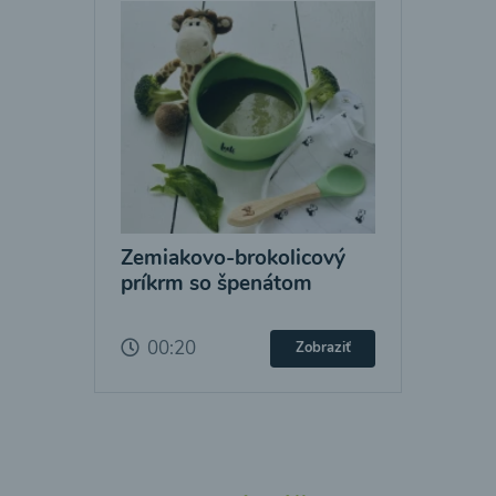
Zemiakovo-brokolicový
príkrm so špenátom
00:20
Zobraziť