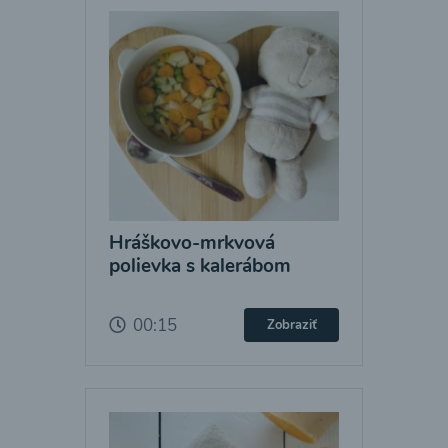
Hráškovo-mrkvová
polievka s kalerábom
00:15
Zobraziť