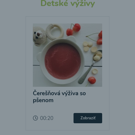
Detské výživy
Čerešňová výživa so
pšenom
00:20
Zobraziť