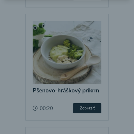
Pšenovo-hráškový príkrm
00:20
Zobraziť