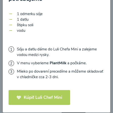
zasielania newsletteru a potvrdzujem, že som si
prečítal(a)
informácie o Ochrane osobných
00:22
1 odmerku sóje
Zobraziť
údajov
a súhlasím s nimi.
1 datlu
štipku soli
Súhlasím
vodu
Sóju a datlu dáme do Luli Chefa Mini a zalejeme
vodou medzi rysky.
V menu vyberieme
PlantMilk
a počkáme.
Mlieko po dovarení precedíme a môžeme skladovať
v chladničke cca 2-3 dni.
Mrkvový príkrm
Kúpiť Luli Chef Mini
00:16
Zobraziť