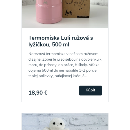
Termomiska Luli ružová s
lyžičkou, 500 ml
Nerezová termomiska v nežnom ružovom
dizajne. Zoberte ju so sebou na dovolenku k
moru, do prírody, do práce, či školy. Vďaka
objemu 500ml do nej nabalíte 1-2 porcie
teplej polievky, raňajkovej kaše, č...
Kúpiť
18,90 €