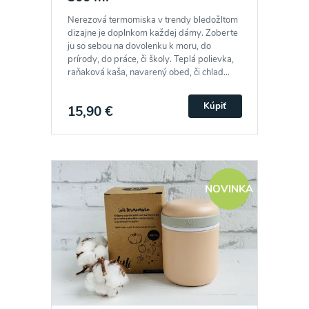
Nerezová termomiska v trendy bledožltom
dizajne je doplnkom každej dámy. Zoberte
ju so sebou na dovolenku k moru, do
prírody, do práce, či školy. Teplá polievka,
raňaková kaša, navarený obed, či chlad...
Kúpiť
15,90 €
NOVINKA