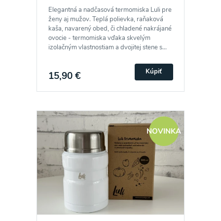
Elegantná a nadčasová termomiska Luli pre
ženy aj mužov. Teplá polievka, raňaková
kaša, navarený obed, či chladené nakrájané
ovocie - termomiska vďaka skvelým
izolačným vlastnostiam a dvojitej stene s...
Kúpiť
15,90 €
NOVINKA