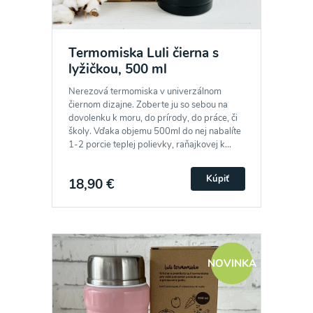
Termomiska Luli čierna s
lyžičkou, 500 ml
Nerezová termomiska v univerzálnom
čiernom dizajne. Zoberte ju so sebou na
dovolenku k moru, do prírody, do práce, či
školy. Vďaka objemu 500ml do nej nabalíte
1-2 porcie teplej polievky, raňajkovej k...
Kúpiť
18,90 €
NOVINKA