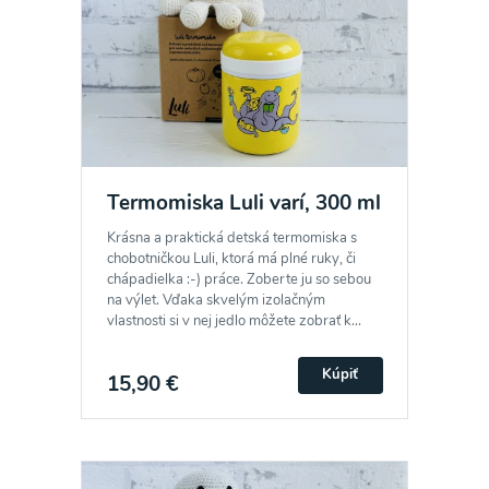
Termomiska Luli varí, 300 ml
Krásna a praktická detská termomiska s
chobotničkou Luli, ktorá má plné ruky, či
chápadielka :-) práce. Zoberte ju so sebou
na výlet. Vďaka skvelým izolačným
vlastnosti si v nej jedlo môžete zobrať k...
Kúpiť
15,90 €