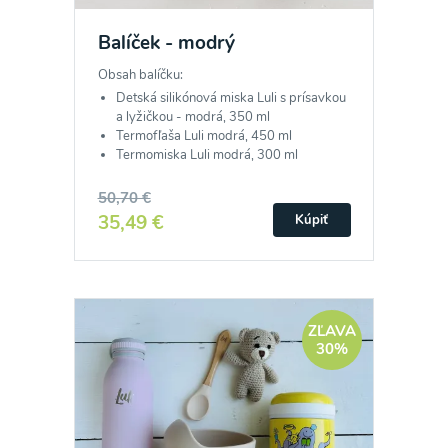
Balíček - modrý
Obsah balíčku:
Detská silikónová miska Luli s prísavkou
a lyžičkou - modrá, 350 ml
Termofľaša Luli modrá, 450 ml
Termomiska Luli modrá, 300 ml
50,70 €
35,49 €
Kúpiť
ZĽAVA
30%