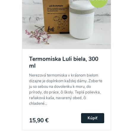
Termomiska Luli biela, 300
ml
Nerezová termomiska v krásnom bielom
dizajne je doplnkom každej dámy. Zoberte
ju so sebou na dovolenku k moru, do
prírody, do práce, či školy. Teplá polievka,
raňaková kaša, navarený obed, či
chladené...
Kúpiť
15,90 €