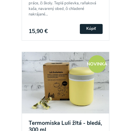
práce, či školy. Teplá polievka, raňaková
kaša, navarený obed, či chladené
nakrájané...
Kúpiť
15,90 €
NOVINKA
Termomiska Luli žltá - bledá,
300 ml