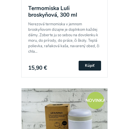
Termomiska Luli
broskyňová, 300 ml
Nerezová termomiska v jemnom
broskyňovom dizajne je doplnkom každej
dámy. Zoberte ju so sebou na dovolenku k
moru, do prírody, do práce, či školy. Teplá
polievka, raňaková kaša, navarený obed, či
chla...
Kúpiť
15,90 €
NOVINKA