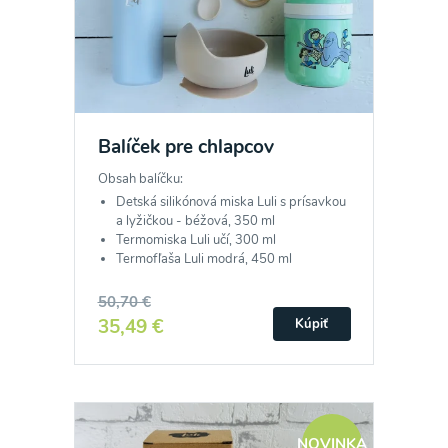
Balíček pre chlapcov
Obsah balíčku:
Detská silikónová miska Luli s prísavkou
a lyžičkou - béžová, 350 ml
Termomiska Luli učí, 300 ml
Termofľaša Luli modrá, 450 ml
50,70 €
35,49 €
Kúpiť
NOVINKA