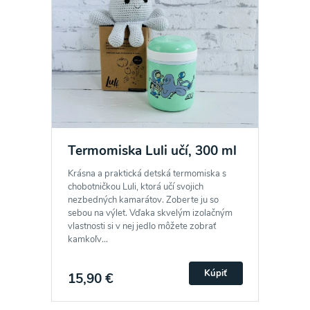
Termomiska Luli učí, 300 ml
Krásna a praktická detská termomiska s
chobotničkou Luli, ktorá učí svojich
nezbedných kamarátov. Zoberte ju so
sebou na výlet. Vďaka skvelým izolačným
vlastnosti si v nej jedlo môžete zobrať
kamkoľv...
Kúpiť
15,90 €