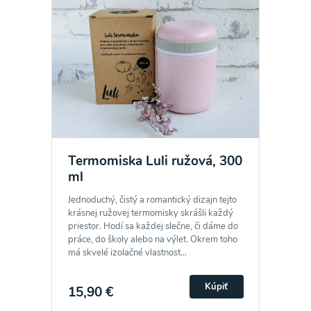
prečítal(a)
informácie o Ochrane osobných
údajov
a súhlasím s nimi.
Súhlasím
Termomiska Luli ružová, 300
ml
Jednoduchý, čistý a romantický dizajn tejto
krásnej ružovej termomisky skrášli každý
priestor. Hodí sa každej slečne, či dáme do
práce, do školy alebo na výlet. Okrem toho
má skvelé izolačné vlastnost...
Kúpiť
15,90 €