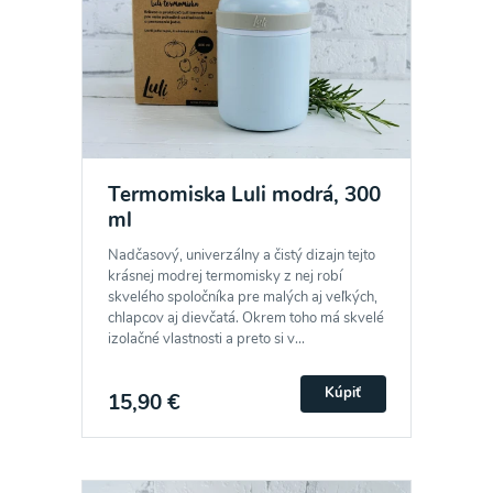
Termomiska Luli modrá, 300
ml
Nadčasový, univerzálny a čistý dizajn tejto
krásnej modrej termomisky z nej robí
skvelého spoločníka pre malých aj veľkých,
chlapcov aj dievčatá. Okrem toho má skvelé
izolačné vlastnosti a preto si v...
Odber noviniek a akcií
Kúpiť
15,90 €
Odoslaním registrácie na Newsletter súhlasím so
spracovaním osobných údajov pre účely
zasielania newsletteru a potvrdzujem, že som si