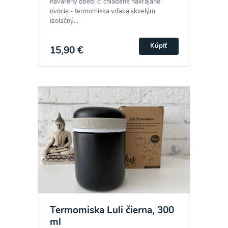
navarený obed, či chladené nakrájané
ovocie - termomiska vďaka skvelým
izolačný...
Kúpiť
15,90 €
Termomiska Luli čierna, 300
ml