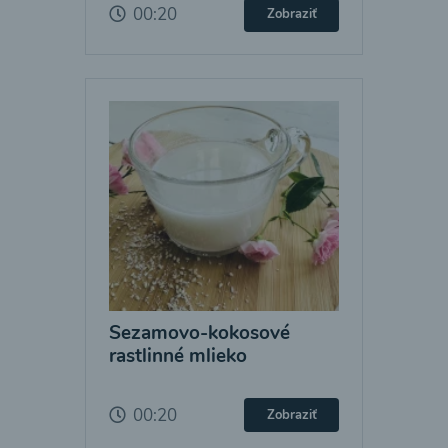
00:20
Zobraziť
Sezamovo-kokosové
rastlinné mlieko
00:20
Zobraziť