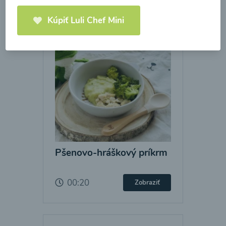
Kúpiť Luli Chef Mini
Pšenovo-hráškový príkrm
00:20
Zobraziť