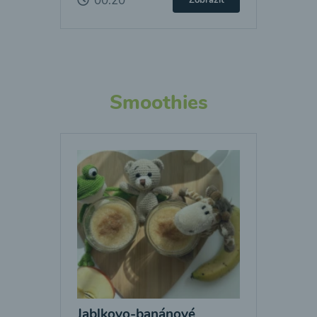
00:20
Zobraziť
Smoothies
Jablkovo-banánové