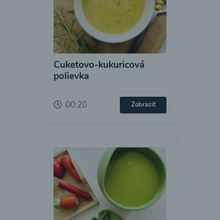
Cuketovo-kukuricová
polievka
00:20
Zobraziť