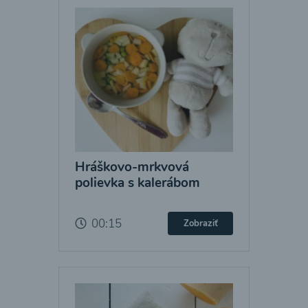
Hráškovo-mrkvová
polievka s kalerábom
00:15
Zobraziť