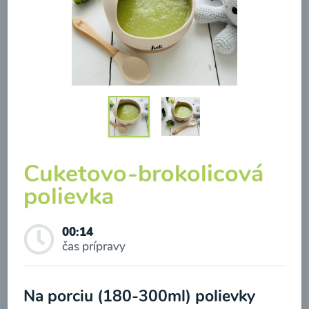
Karfiolovo-brokolicový
príkrm s hráškom
00:20
Zobraziť
Cuketovo-brokolicová
polievka
00:14
Odber noviniek a akcií
čas prípravy
Odoslaním registrácie na Newsletter súhlasím so
Karfiolovo-zemiakový
spracovaním osobných údajov pre účely
Na porciu (180-300ml) polievky
príkrm