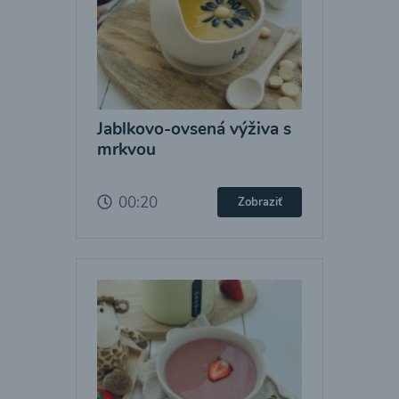
Jablkovo-ovsená výživa s
mrkvou
00:20
Zobraziť