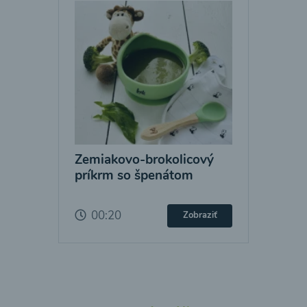
Zemiakovo-brokolicový
príkrm so špenátom
00:20
Zobraziť