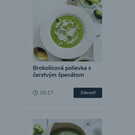
Brokolicová polievka s
čerstvým špenátom
00:17
Zobraziť