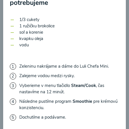
potrebujeme
zasielania newsletteru a potvrdzujem, že som si
prečítal(a)
informácie o Ochrane osobných
00:22
Zobraziť
údajov
a súhlasím s nimi.
1/3 cukety
1 ružičku brokolice
Súhlasím
soľ a korenie
kvapku oleja
vodu
Zeleninu nakrájame a dáme do Luli Chefa Mini.
Zalejeme vodou medzi rysky.
Vyberieme v menu tlačidlo
Steam/Cook
, čas
nastavíme na 12 minút.
Následne pustíme program
Smoothie
pre krémovú
Mrkvový príkrm
konzistenciu.
Dochutíme a podávame.
00:16
Zobraziť