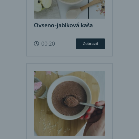
Ovseno-jablková kaša
00:20
Zobraziť