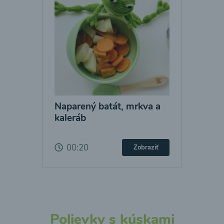
Naparený batát, mrkva a
kaleráb
00:20
Zobraziť
Polievky s kúskami