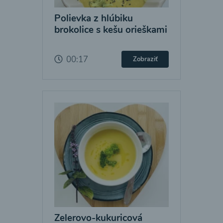
Polievka z hlúbiku
brokolice s kešu orieškami
00:17
Zobraziť
Zelerovo-kukuricová