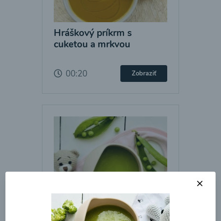
Hráškový príkrm s
cuketou a mrkvou
00:20
Zobraziť