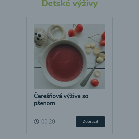
Detské výživy
Čerešňová výživa so
pšenom
00:20
Zobraziť