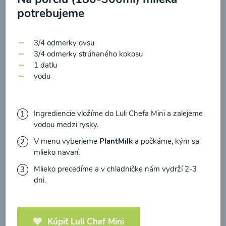
zasielania newsletteru a potvrdzujem, že som si
potrebujeme
prečítal(a)
informácie o Ochrane osobných
00:22
Zobraziť
údajov
a súhlasím s nimi.
3/4 odmerky ovsu
3/4 odmerky strúhaného kokosu
Súhlasím
1 datlu
vodu
Ingrediencie vložíme do Luli Chefa Mini a zalejeme
vodou medzi rysky.
V menu vyberieme
PlantMilk
a počkáme, kým sa
mlieko navarí.
Mlieko precedíme a v chladničke nám vydrží 2-3
dni.
Mrkvový príkrm
00:16
Zobraziť
Kúpiť Luli Chef Mini