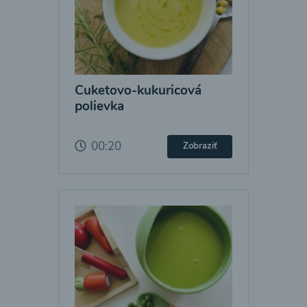
Cuketovo-kukuricová
polievka
00:20
Zobraziť