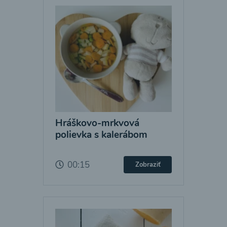
Hráškovo-mrkvová
polievka s kalerábom
00:15
Zobraziť