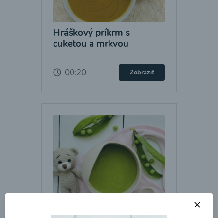
Hráškový príkrm s
cuketou a mrkvou
00:20
Zobraziť