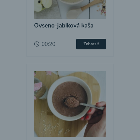
Ovseno-jablková kaša
00:20
Zobraziť