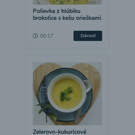
Polievka z hlúbiku
brokolice s kešu orieškami
00:17
Zobraziť
Zelerovo-kukuricová