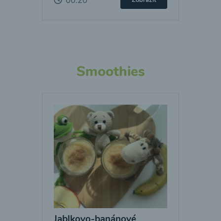
00:20
Zobraziť
Smoothies
Jablkovo-banánové