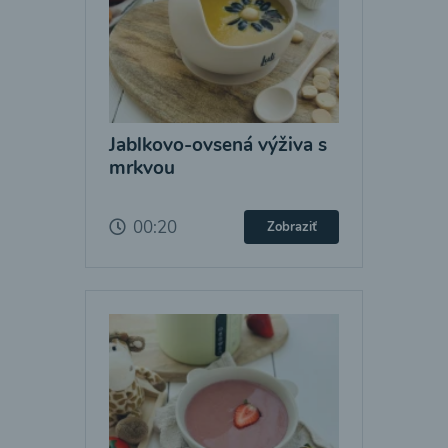
Jablkovo-ovsená výživa s
mrkvou
00:20
Zobraziť