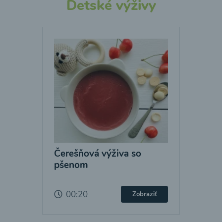
Detské výživy
Čerešňová výživa so
pšenom
00:20
Zobraziť