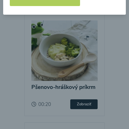
Pšenovo-hráškový príkrm
00:20
Zobraziť