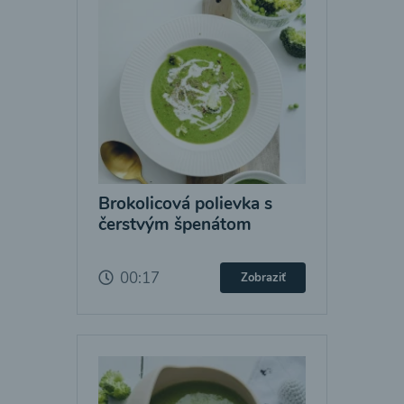
Brokolicová polievka s
čerstvým špenátom
00:17
Zobraziť