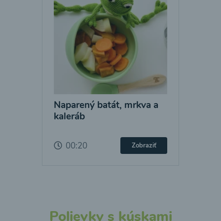
Naparený batát, mrkva a
kaleráb
00:20
Zobraziť
Polievky s kúskami