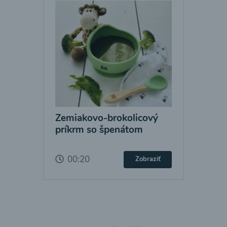
Zemiakovo-brokolicový
príkrm so špenátom
00:20
Zobraziť