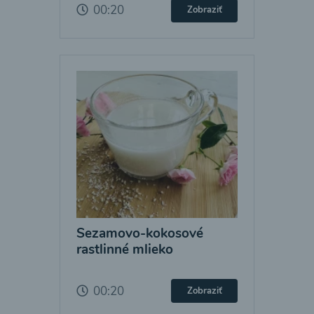
00:20
Zobraziť
Sezamovo-kokosové
rastlinné mlieko
00:20
Zobraziť