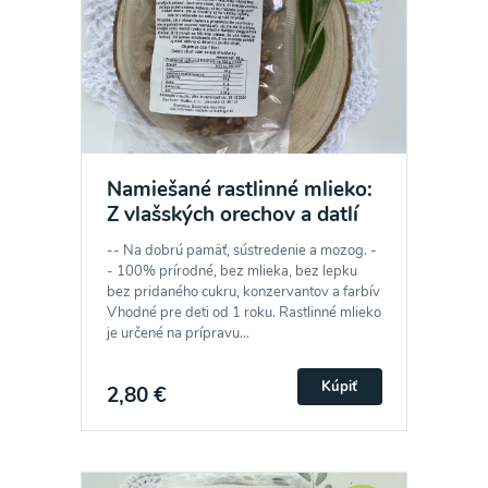
Namiešané rastlinné mlieko:
Z vlašských orechov a datlí
-- Na dobrú pamäť, sústredenie a mozog. -
- 100% prírodné, bez mlieka, bez lepku
bez pridaného cukru, konzervantov a farbív
Vhodné pre deti od 1 roku. Rastlinné mlieko
je určené na prípravu...
Kúpiť
2,80 €