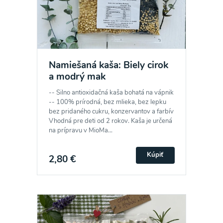
Namiešaná kaša: Biely cirok
a modrý mak
-- Silno antioxidačná kaša bohatá na vápnik
-- 100% prírodná, bez mlieka, bez lepku
bez pridaného cukru, konzervantov a farbív
Vhodná pre deti od 2 rokov. Kaša je určená
na prípravu v MioMa...
Kúpiť
2,80 €