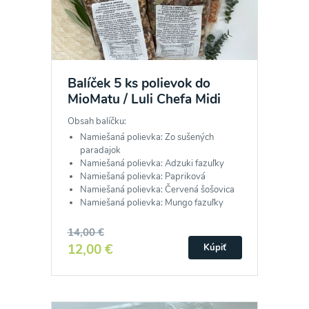
Balíček 5 ks polievok do
MioMatu / Luli Chefa Midi
Obsah balíčku:
Namiešaná polievka: Zo sušených
paradajok
Namiešaná polievka: Adzuki fazuľky
Namiešaná polievka: Papriková
Namiešaná polievka: Červená šošovica
Namiešaná polievka: Mungo fazuľky
14,00 €
12,00 €
Kúpiť