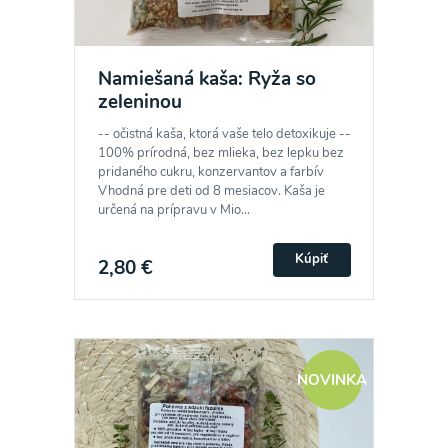
Namiešaná kaša: Ryža so
zeleninou
-- očistná kaša, ktorá vaše telo detoxikuje --
100% prírodná, bez mlieka, bez lepku bez
pridaného cukru, konzervantov a farbív
Vhodná pre deti od 8 mesiacov. Kaša je
určená na prípravu v Mio...
Kúpiť
2,80 €
NOVINKA