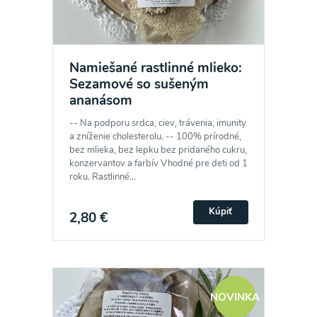
Namiešané rastlinné mlieko:
Sezamové so sušeným
ananásom
-- Na podporu srdca, ciev, trávenia, imunity
a zníženie cholesterolu. -- 100% prírodné,
bez mlieka, bez lepku bez pridaného cukru,
konzervantov a farbív Vhodné pre deti od 1
roku. Rastlinné...
Kúpiť
2,80 €
NOVINKA