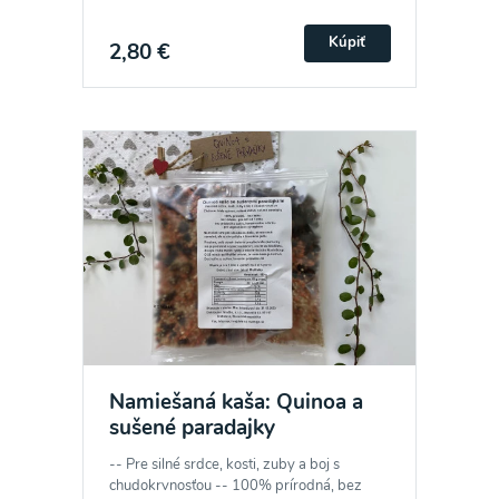
Kúpiť
2,80 €
Namiešaná kaša: Quinoa a
sušené paradajky
-- Pre silné srdce, kosti, zuby a boj s
chudokrvnosťou -- 100% prírodná, bez