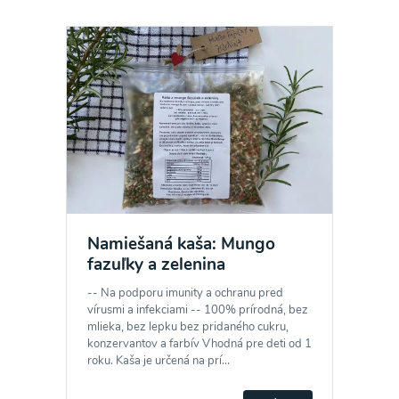
Namiešaná kaša: Mungo
fazuľky a zelenina
-- Na podporu imunity a ochranu pred
Odber noviniek a akcií
vírusmi a infekciami -- 100% prírodná, bez
mlieka, bez lepku bez pridaného cukru,
konzervantov a farbív Vhodná pre deti od 1
Odoslaním registrácie na Newsletter súhlasím so
roku. Kaša je určená na prí...
spracovaním osobných údajov pre účely