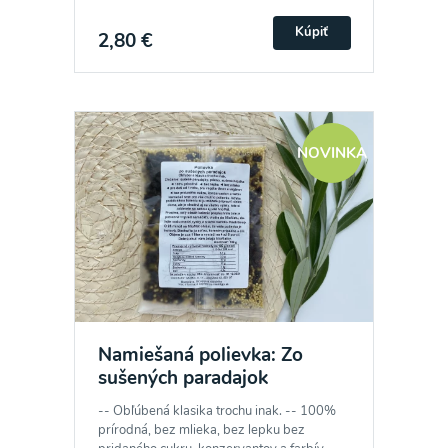
Kúpiť
2,80 €
NOVINKA
Namiešaná polievka: Zo
sušených paradajok
-- Obľúbená klasika trochu inak. -- 100%
prírodná, bez mlieka, bez lepku bez