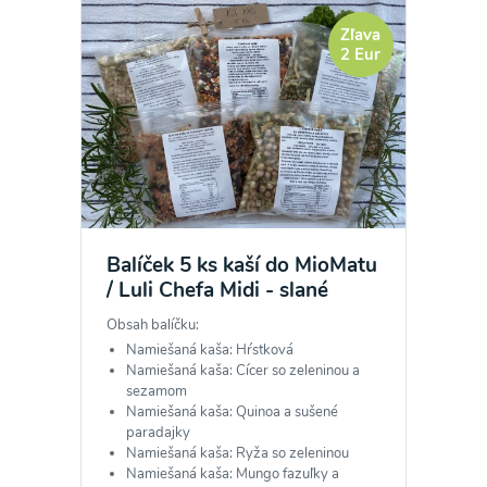
Zľava
2 Eur
Balíček 5 ks kaší do MioMatu
/ Luli Chefa Midi - slané
Obsah balíčku:
Namiešaná kaša: Hŕstková
Namiešaná kaša: Cícer so zeleninou a
sezamom
Namiešaná kaša: Quinoa a sušené
paradajky
Namiešaná kaša: Ryža so zeleninou
Namiešaná kaša: Mungo fazuľky a