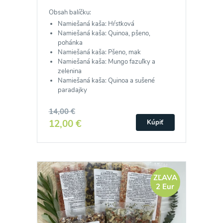
Obsah balíčku:
Namiešaná kaša: Hŕstková
Namiešaná kaša: Quinoa, pšeno,
pohánka
Namiešaná kaša: Pšeno, mak
Namiešaná kaša: Mungo fazuľky a
zelenina
Namiešaná kaša: Quinoa a sušené
paradajky
14,00 €
12,00 €
Kúpiť
ZĽAVA
2 Eur