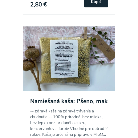
zasielania newsletteru a potvrdzujem, že som si
Kúpiť
2,80 €
prečítal(a)
informácie o Ochrane osobných
údajov
a súhlasím s nimi.
Súhlasím
Namiešaná kaša: Pšeno, mak
-- zdravá kaša na zdravé trávenie a
chudnutie -- 100% prírodná, bez mlieka,
bez lepku bez pridaného cukru,
konzervantov a farbív Vhodné pre deti od 2
rokov. Kaša je určená na prípravu v MioM...