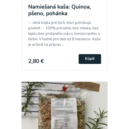
Namiešaná kaša: Quinoa,
pšeno, pohánka
-- silná trojka pre tých, ktorí potrebujú
posilniť -- 100% prírodná, bez mlieka, bez
lepku bez pridaného cukru, konzervantov a
farbív Vhodné pre deti od 8 mesiacov. Kaša
je určená na príprav...
Kúpiť
2,80 €