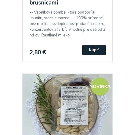
brusnicami
-- Vápniková bomba, ktorá podporí aj
imunitu, srdce a mozog. -- 100% prírodné,
bez mlieka, bez lepku bez pridaného cukru,
konzervantov a farbív Vhodné pre deti od 2
rokov. Rastlinné mlieko...
Kúpiť
2,80 €
NOVINKA