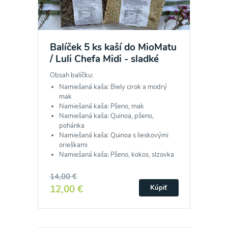
Balíček 5 ks kaší do MioMatu
/ Luli Chefa Midi - sladké
Obsah balíčku:
Namiešaná kaša: Biely cirok a modrý
mak
Namiešaná kaša: Pšeno, mak
Namiešaná kaša: Quinoa, pšeno,
pohánka
Namiešaná kaša: Quinoa s lieskovými
orieškami
Namiešaná kaša: Pšeno, kokos, slzovka
14,00 €
12,00 €
Kúpiť