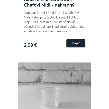
Chefovi Midi - náhradný
Napájací kábel k MioMatu a Luli Chefovi
Midi. Kábel je súčasťou balenia MioMatu
resp. Luli Chefa midi. Ak ste však váš
pôvodný kábel napríklad stratili, objednajte
si náhradný. Je úplne rovnaký ak...
Kúpiť
2,99 €