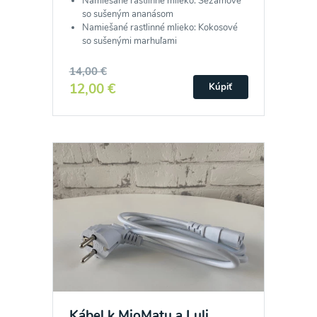
Namiešané rastlinné mlieko: Sezamové
so sušeným ananásom
Namiešané rastlinné mlieko: Kokosové
so sušenými marhuľami
14,00 €
12,00 €
Kúpiť
Kábel k MioMatu a Luli