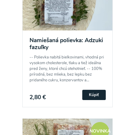
Namiešaná polievka: Adzuki
fazuľky
-- Polievka nabitá bielkovinami, vhodná pri
vysokom cholesterole, tlaku a tiež ideálna
pred ženy, ktoré chcú otehotnieť. -- 100%
prírodná, bez mlieka, bez lepku bez
pridaného cukru, konzervantov a...
Kúpiť
2,80 €
NOVINKA