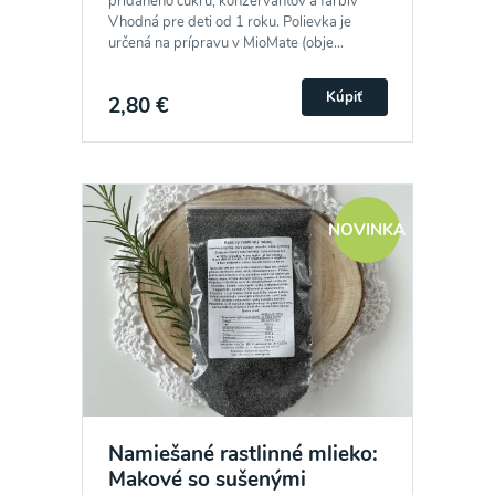
pridaného cukru, konzervantov a farbív
Vhodná pre deti od 1 roku. Polievka je
určená na prípravu v MioMate (obje...
Kúpiť
2,80 €
NOVINKA
Namiešané rastlinné mlieko:
Makové so sušenými