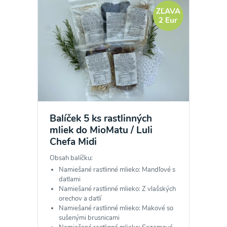
ZĽAVA
2 Eur
Balíček 5 ks rastlinných
mliek do MioMatu / Luli
Chefa Midi
Obsah balíčku:
Namiešané rastlinné mlieko: Mandľové s
datlami
Namiešané rastlinné mlieko: Z vlašských
orechov a datlí
Namiešané rastlinné mlieko: Makové so
sušenými brusnicami