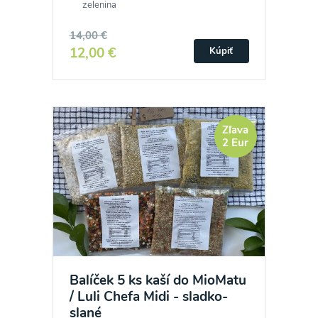
zelenina
14,00 €
12,00 €
Kúpiť
Zľava
2 Eur
Balíček 5 ks kaší do MioMatu
/ Luli Chefa Midi - sladko-
slané