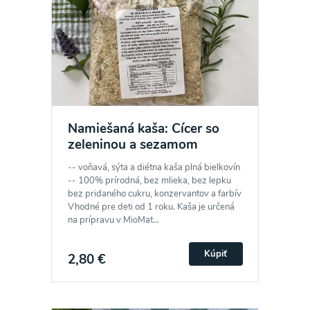
Namiešaná kaša: Cícer so
zeleninou a sezamom
-- voňavá, sýta a diétna kaša plná bielkovín
-- 100% prírodná, bez mlieka, bez lepku
bez pridaného cukru, konzervantov a farbív
Vhodné pre deti od 1 roku. Kaša je určená
na prípravu v MioMat...
Kúpiť
2,80 €