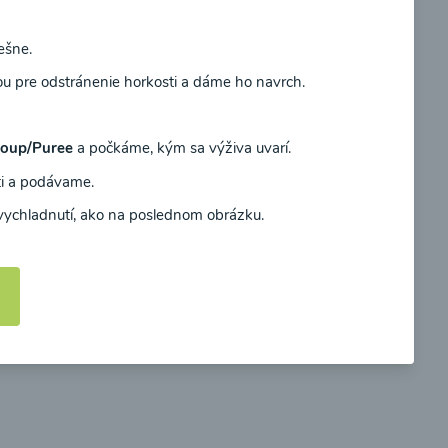
ešne.
Súhlasím
u pre odstránenie horkosti a dáme ho navrch.
oup/Puree
a počkáme, kým sa výživa uvarí.
ti a podávame.
vychladnutí, ako na poslednom obrázku.