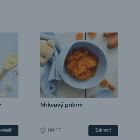
ý
Mrkvový príkrm
00:16
braziť
Zobraziť