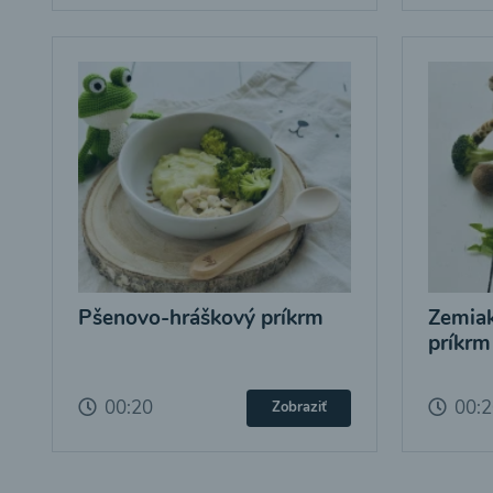
Pšenovo-hráškový príkrm
Zemiak
príkrm
00:20
00:
Zobraziť