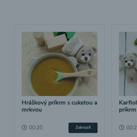
Hráškový príkrm s cuketou a
Karfio
mrkvou
príkrm
00:20
00:
Zobraziť