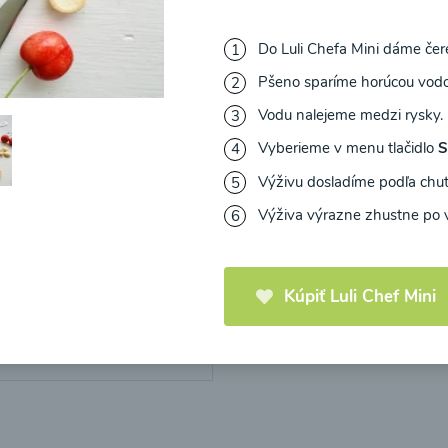
Do Luli Chefa Mini dáme čer
Pšeno sparíme horúcou vodo
Vodu nalejeme medzi rysky.
Vyberieme v menu tlačidlo
S
Výživu dosladíme podľa chu
Výživa výrazne zhustne po 
vo-kukuricová
ka
Kúpiť Luli Chef Mini
20
Zobraziť