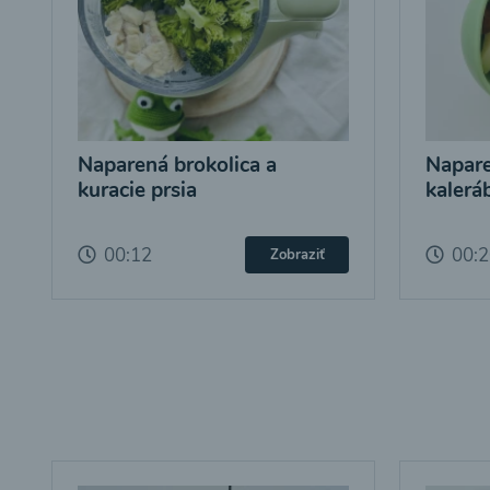
Naparená brokolica a
Napare
kuracie prsia
kalerá
00:12
00:
Zobraziť