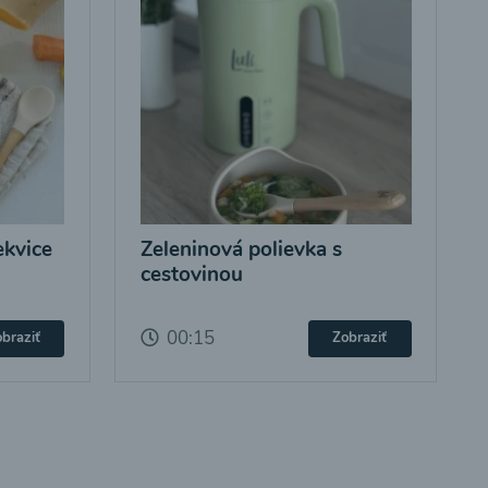
ekvice
Zeleninová polievka s
cestovinou
00:15
braziť
Zobraziť