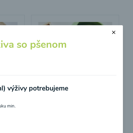
živa so pšenom
l) výživy potrebujeme
Kalerábovo-hrášková
polievka
sku min.
00:20
braziť
Zobraziť
potvrdzujem, že som si prečítal(a)
informácie o