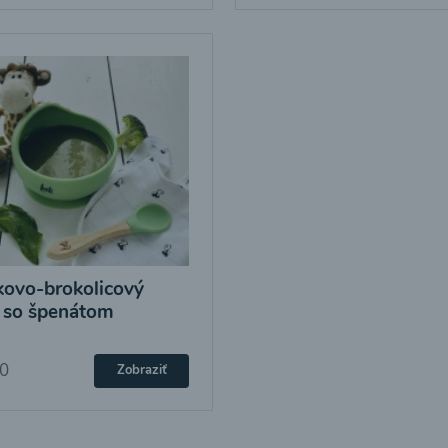
ovo-brokolicový
 so špenátom
20
Zobraziť