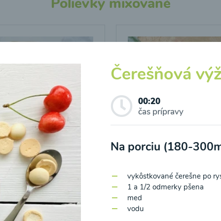
Polievky mixované
Čerešňová vý
00:20
čas prípravy
Na porciu (180-300m
vo-brokolicová
Cuketovo-kukuricová
ka
polievka
vyk
ôstkované čerešne po ry
1 a 1/2 odmerky pšena
14
00:20
Zobraziť
Zo
med
vodu
o spracovaním osobných údajov pre účely zasielania newsletteru a 