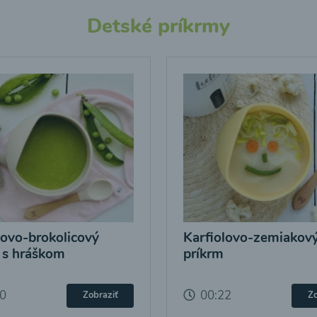
Detské príkrmy
lovo-brokolicový
Karfiolovo-zemiakov
 s hráškom
príkrm
20
00:22
Zobraziť
Zo