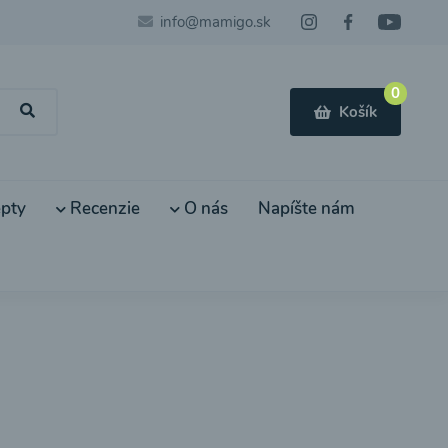
info@mamigo.sk
0
Košík
pty
Recenzie
O nás
Napíšte nám