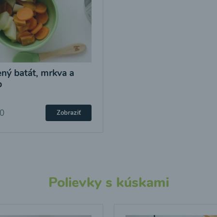
ný batát, mrkva a
b
20
Zobraziť
Polievky s kúskami