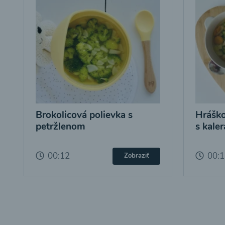
Brokolicová polievka s
Hráško
petržlenom
s kale
00:12
00:
Zobraziť