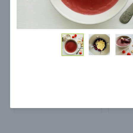
Ochrane osobných údajov
a súhlasím s nimi.
Polievka z hlúbiku brokolice
Zelero
s kešu orieškami
poliev
00:17
00:
Zobraziť