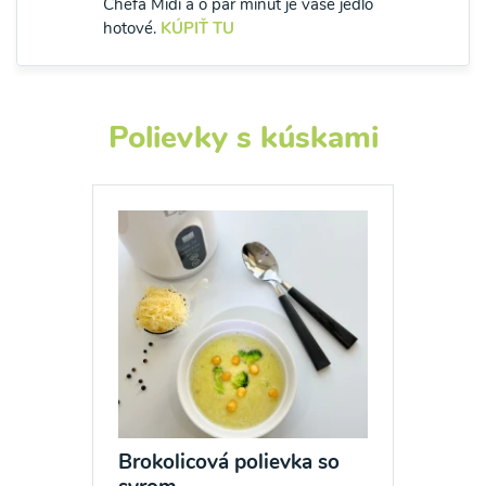
Chefa Midi a o pár minút je vaše jedlo
hotové.
KÚPIŤ TU
Polievky s kúskami
Brokolicová polievka so