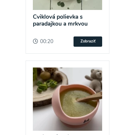
Cviklová polievka s
paradajkou a mrkvou
00:20
Zobraziť