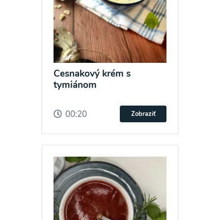
Cesnakový krém s
tymiánom
00:20
Zobraziť