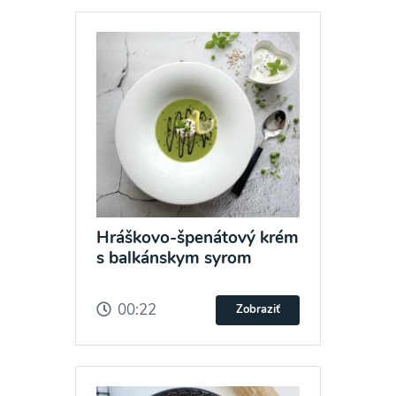
Hráškovo-špenátový krém
s balkánskym syrom
00:22
Zobraziť