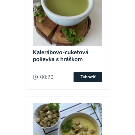
Kalerábovo-cuketová
polievka s hráškom
00:20
Zobraziť