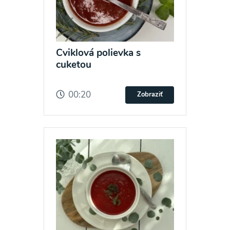
Cviklová polievka s
cuketou
00:20
Zobraziť