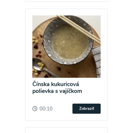
Čínska kukuricová
polievka s vajíčkom
00:10
Zobraziť