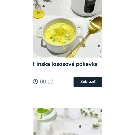
Fínska lososová polievka
00:10
Zobraziť