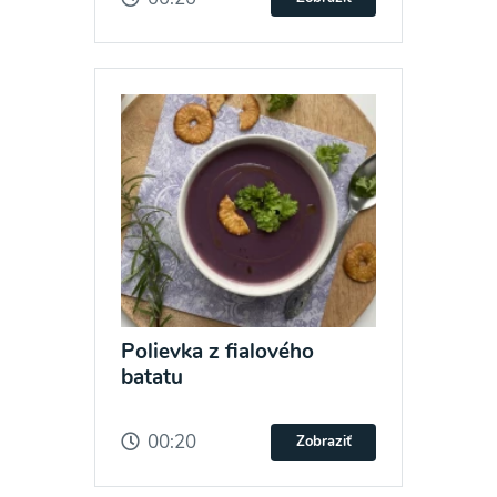
Polievka z fialového
batatu
00:20
Zobraziť