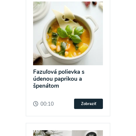
Fazuľová polievka s
údenou paprikou a
špenátom
00:10
Zobraziť