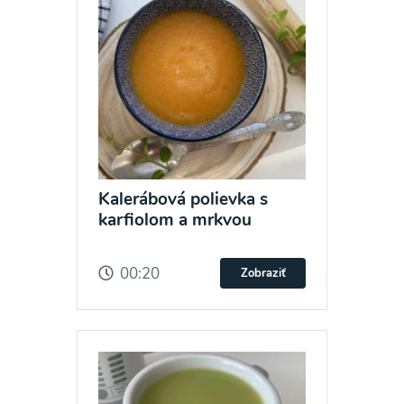
Kalerábová polievka s
karfiolom a mrkvou
00:20
Zobraziť