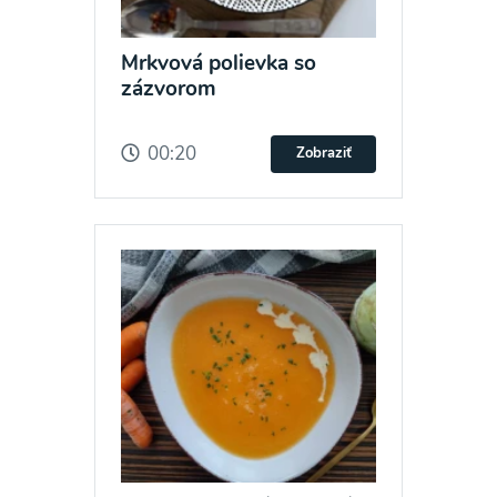
Mrkvová polievka so
zázvorom
00:20
Zobraziť