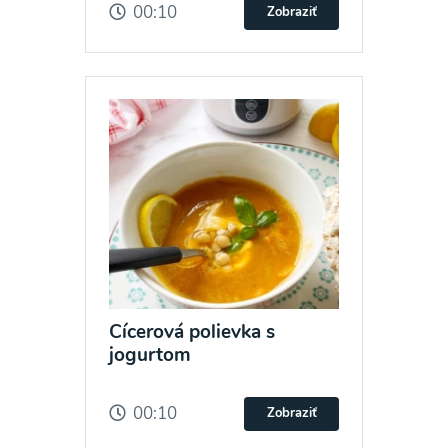
00:10
Zobraziť
Cícerová polievka s
jogurtom
00:10
Zobraziť