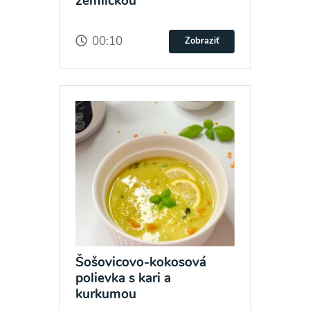
žemličkou
00:10
Zobraziť
Šošovicovo-kokosová
polievka s kari a
kurkumou