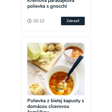
Krémová paradajková
polievka s gnocchi
00:10
Zobraziť
Polievka z bielej kapusty s
domácou cícerovou