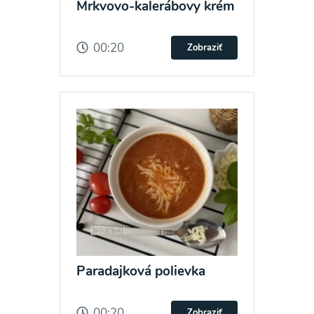
Mrkvovo-kalerábovy krém
00:20
Zobraziť
Paradajková polievka
00:20
Zobraziť