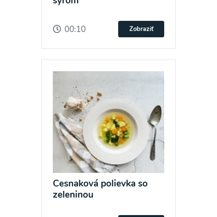
syrom
00:10
Zobraziť
Cesnaková polievka so
zeleninou