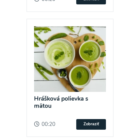
Hrášková polievka s
mätou
00:20
Zobraziť