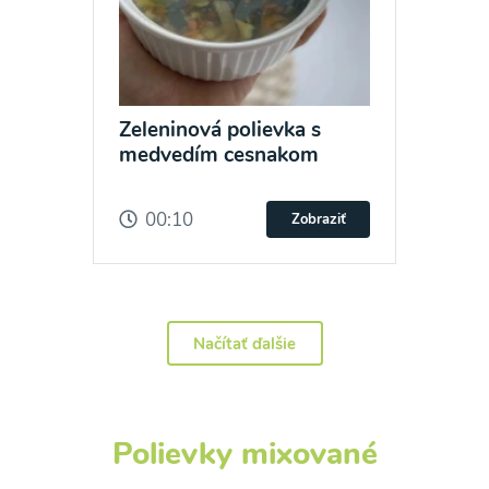
zasielania newsletteru a potvrdzujem, že som si
prečítal(a)
informácie o Ochrane osobných
údajov
a súhlasím s nimi.
Súhlasím
Zeleninová polievka s
medvedím cesnakom
00:10
Zobraziť
Načítať ďalšie
Polievky mixované