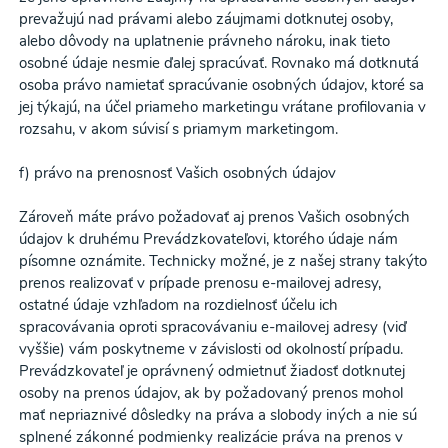
prevažujú nad právami alebo záujmami dotknutej osoby,
alebo dôvody na uplatnenie právneho nároku, inak tieto
osobné údaje nesmie ďalej spracúvať. Rovnako má dotknutá
osoba právo namietať spracúvanie osobných údajov, ktoré sa
jej týkajú, na účel priameho marketingu vrátane profilovania v
rozsahu, v akom súvisí s priamym marketingom.
f) právo na prenosnosť Vašich osobných údajov
Zároveň máte právo požadovať aj prenos Vašich osobných
údajov k druhému Prevádzkovateľovi, ktorého údaje nám
písomne oznámite. Technicky možné, je z našej strany takýto
prenos realizovať v prípade prenosu e-mailovej adresy,
ostatné údaje vzhľadom na rozdielnosť účelu ich
spracovávania oproti spracovávaniu e-mailovej adresy (viď
vyššie) vám poskytneme v závislosti od okolností prípadu.
Prevádzkovateľ je oprávnený odmietnuť žiadosť dotknutej
osoby na prenos údajov, ak by požadovaný prenos mohol
mať nepriaznivé dôsledky na práva a slobody iných a nie sú
splnené zákonné podmienky realizácie práva na prenos v