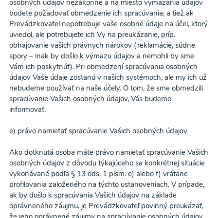
osobných údajov nezákonné a na miesto vymazania údajov
budete požadovať obmedzenie ich spracúvania; a tiež ak
Prevádzkovateľ nepotrebuje vaše osobné údaje na účel, ktorý
uviedol, ale potrebujete ich Vy na preukázanie, príp.
obhajovanie vašich právnych nárokov (reklamácie, súdne
spory – inak by došlo k výmazu údajov a nemohli by sme
Vám ich poskytnúť). Pri obmedzení spracúvania osobných
údajov Vaše údaje zostanú v našich systémoch, ale my ich už
nebudeme používať na naše účely. O tom, že sme obmedzili
spracúvanie Vašich osobných údajov, Vás budeme
informovať.
e) právo namietať spracúvanie Vašich osobných údajov
Ako dotknutá osoba máte právo namietať spracúvanie Vašich
osobných údajov z dôvodu týkajúceho sa konkrétnej situácie
vykonávané podľa § 13 ods. 1 písm. e) alebo f) vrátane
profilovania založeného na týchto ustanoveniach. V prípade,
ak by došlo k spracúvania Vašich údajov na základe
oprávneného záujmu, je Prevádzkovateľ povinný preukázať,
že jeho oprávnené záujmy na spracúvanie osobných údajov