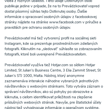
videá z rôznych udalostí. Tieto údaje Dotknutých osôb
publikuje jedine v prípade, že na to Prevádzkovateľ vopred
dostal písomný súhlas tejto Dotknutej osoby. Ďalšie
informácie o spracovaní osobných údajov z facebookovej
stránky nájdete na stránke www.facebook.com v príručke a
pravidlách pre ochranu osobných údajov.
Prevádzkovateľ má tiež vytvorený profil na sociálnej sieti
Instagram, kde sa prezentuje prostredníctvom zdieľaných
fotografii. Kliknutím na „sledovať“ súhlasíte so zobrazovaním
fotografii, ktoré boli uverejnené Prevádzkovateľom.
Prevádzkovateľ využíva tiež Hotjar.com so sídlom Hotjar
Limited, St Julian's Business Centre, 3 Elia Zammit Street, St
Julian's STJ 1000, Malta. Nástroj, ktorý anonymne
zaznamenáva interakcie náhodne vybraných jednotlivých
návštevníkov s webovými stránkami. Toto vytvára záznam o
správaní návštevníkov, ako sú pohyby po obrazovke a
kliknutia, s cieľom identifikovať príležitosti na zlepšenie
príslušných webových stránok. Navyše, pre štatistické účely
nástroj tiež vyhodnocuje informácie o operačnom systéme,