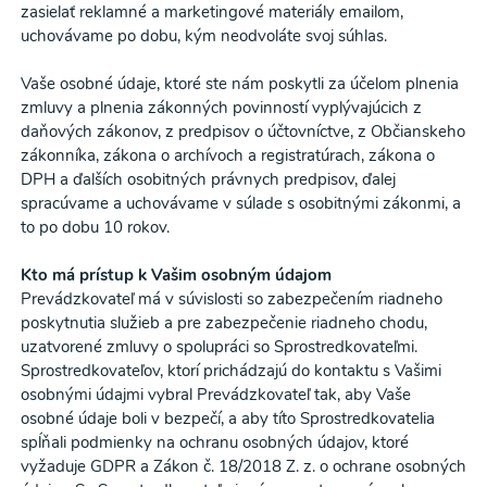
zasielať reklamné a marketingové materiály emailom,
uchovávame po dobu, kým neodvoláte svoj súhlas.
Vaše osobné údaje, ktoré ste nám poskytli za účelom plnenia
zmluvy a plnenia zákonných povinností vyplývajúcich z
daňových zákonov, z predpisov o účtovníctve, z Občianskeho
zákonníka, zákona o archívoch a registratúrach, zákona o
DPH a ďalších osobitných právnych predpisov, ďalej
spracúvame a uchovávame v súlade s osobitnými zákonmi, a
to po dobu 10 rokov.
Kto má prístup k Vašim osobným údajom
Prevádzkovateľ má v súvislosti so zabezpečením riadneho
poskytnutia služieb a pre zabezpečenie riadneho chodu,
uzatvorené zmluvy o spolupráci so Sprostredkovateľmi.
Sprostredkovateľov, ktorí prichádzajú do kontaktu s Vašimi
osobnými údajmi vybral Prevádzkovateľ tak, aby Vaše
osobné údaje boli v bezpečí, a aby títo Sprostredkovatelia
spĺňali podmienky na ochranu osobných údajov, ktoré
vyžaduje GDPR a Zákon č. 18/2018 Z. z. o ochrane osobných