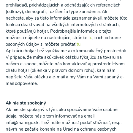
prehliadači, prichádzajúcich a odchádzajúcich referenciách
(odkazy), demografii, rozlíšení a type zariadenia. Ak
nechcete, aby sa tieto informácie zaznamenávali, môžete túto
funkciu deaktivovať na všetkých internetových stránkach,
ktoré používajú hotjar. Podrobnejšie informácie o tejto
možnosti nájdete na nasledujúcej stránke
tu
, o ich ochrane
osobných údajov si môžete prečítať
tu
.
Aplikáciu hotjar tiež využívame ako komunikačný prostriedok.
V prípade, že máte akúkoľvek otázku týkajúcu sa tovaru na
našom e-shope, môžete nás kontaktovať aj prostredníctvom
chatu hotjar (okienka v pravom dolnom rohu), kam nám
napíšete Vašu otázku a e-mail a my Vám na Vami zadaný e-
mail odpovieme.
Ak nie ste spokojný
Ak nie ste spokojný s tým, ako spracúvame Vaše osobné
údaje, môžete nás o tom informovať na email
info@mamigo.sk. Tiež máte možnosť podať sťažnosť, resp.
návrh na začatie konania na Úrad na ochranu osobných