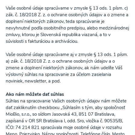
Vaše osobné údaje spracúvame v zmysle § 13 ods. 1 písm. c)
zák. č. 18/2018 Z. z. o ochrane osobných údajov a o zmene a
doplnení niektorých zákonov, teda spracúvanie je
nevyhnutné podľa osobitného predpisu, alebo medzinárodnej
zmluvy, ktorou je Slovenská republika viazaná, a to v
súvislosti s fakturáciou a archiváciou.
Vaše osobné údaje spracúvame aj v zmysle § 13 ods. 1 písm.
a) zák. č. 18/2018 Z. z. o ochrane osobných údajov a o
zmene a doplnení niektorých zákonov, ak nám udelíte Váš
výslovný súhlas na spracovanie za účelom zasielania
noviniek, newsletter, a pod.
Ako nám môžete dať súhlas
Súhlas na spracovanie Vašich osobných údajov nám môžete
dať zakliknutím checkboxu „Súhlasím s tým, aby spoločnosť
MioBio, s.r.o., so sídlom Jasovská 43, 851 07 Bratislava,
zapísaná v OR SR Bratislava I, odd. Sro, vložka č. 90535/B,
IČO: 74 214 821 spracúvala moje osobné údaje v rozsahu
Meno, Priezvisko, Názov spoločnosti, Telefónne číslo, Mesto,