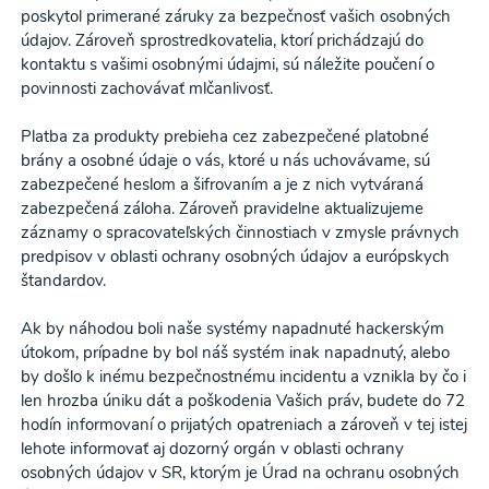
poskytol primerané záruky za bezpečnosť vašich osobných
údajov. Zároveň sprostredkovatelia, ktorí prichádzajú do
kontaktu s vašimi osobnými údajmi, sú náležite poučení o
povinnosti zachovávať mlčanlivosť.
Platba za produkty prebieha cez zabezpečené platobné
brány a osobné údaje o vás, ktoré u nás uchovávame, sú
zabezpečené heslom a šifrovaním a je z nich vytváraná
zabezpečená záloha. Zároveň pravidelne aktualizujeme
záznamy o spracovateľských činnostiach v zmysle právnych
predpisov v oblasti ochrany osobných údajov a európskych
štandardov.
Odber noviniek a akcií
Ak by náhodou boli naše systémy napadnuté hackerským
útokom, prípadne by bol náš systém inak napadnutý, alebo
by došlo k inému bezpečnostnému incidentu a vznikla by čo i
Odoslaním registrácie na Newsletter súhlasím so
len hrozba úniku dát a poškodenia Vašich práv, budete do 72
spracovaním osobných údajov pre účely
hodín informovaní o prijatých opatreniach a zároveň v tej istej
lehote informovať aj dozorný orgán v oblasti ochrany
zasielania newsletteru a potvrdzujem, že som si
osobných údajov v SR, ktorým je Úrad na ochranu osobných
prečítal(a)
informácie o Ochrane osobných