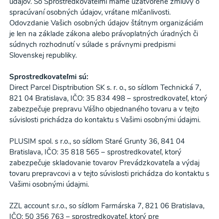
údajov. So Sprostredkovateľmi máme uzatvorené zmluvy o
spracúvaní osobných údajov, vrátane mlčanlivosti.
Odovzdanie Vašich osobných údajov štátnym organizáciám
je len na základe zákona alebo právoplatných úradných či
súdnych rozhodnutí v súlade s právnymi predpismi
Slovenskej republiky.
Sprostredkovateľmi sú:
Direct Parcel Disptribution SK s. r. o., so sídlom Technická 7,
821 04 Bratislava, IČO: 35 834 498 – sprostredkovateľ, ktorý
zabezpečuje prepravu Vášho objednaného tovaru a v tejto
súvislosti prichádza do kontaktu s Vašimi osobnými údajmi.
PLUSIM spol. s r.o., so sídlom Staré Grunty 36, 841 04
Bratislava, IČO: 35 818 565 – sprostredkovateľ, ktorý
zabezpečuje skladovanie tovarov Prevádzkovateľa a výdaj
tovaru prepravcovi a v tejto súvislosti prichádza do kontaktu s
Vašimi osobnými údajmi.
ZZL account s.r.o., so sídlom Farmárska 7, 821 06 Bratislava,
IČO: 50 356 763 – sprostredkovateľ, ktorý pre