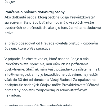
údajov.
údajov
a súhlasím s nimi.
Poučenie o právach dotknutej osoby
Súhlasím
Ako dotknutá osoba, ktorej osobné údaje Prevádzkovateľ
spracúva, máte právo byť informovaný o všetkých vyššie
uvedených skutočnostiach, ako aj o tom, že máte nasledovné
práva:
a) právo požadovať od Prevádzkovateľa prístup k osobným
údajom, ktoré o Vás spracúva
V prípade, že chcete vedieť, ktoré osobné údaje o Vás
Prevádzkovateľ spracúva, radi Vám ich na požiadanie
poskytneme. Stačí, ak nám Vašu požiadavku zašlete na mail:
info@mamigo.sk a my ju bezodkladne vybavíme, najneskôr
však do 30 dní od doručenia Vašej žiadosti. Za opakované
poskytnutie osobných údajov, môže Prevádzkovateľ účtovať
primeraný poplatok zodpovedajúci administratívnym
nákladom.
b) právo na opravu Vašich osobných údajov