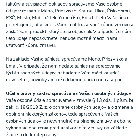
faktúry a súvisiacich dokladov spracúvame Vaše osobné
údaje v rozsahu: Meno, Priezvisko, Krajina, Ulica, Číslo domu,
PSČ, Mesto, Mobilné telefónne číslo, Email. Tieto Vaše údaje
potrebujeme, aby sme s Vami mohli uzatvoriť kúpnu zmluvu a
zaslať Vám produkt, ktorý ste si objednali. V prípade, že nám
tieto údaje neposkytnete, nebude možné medzi nami
uzatvoriť kúpnu zmluvu.
Na základe Vášho súhlasu spracúvame Meno, Priezvisko a
Email. V prípade, že nám nedáte súhlas na spracovanie
týchto osobných údajov, nebudeme Vám môcť zasielať
newsletter, novinky ani iné reklamné upozornenia a pod.
Účel a právny základ spracúvania Vašich osobných údajov
Vaše osobné údaje spracúvame v zmysle § 13 ods. 1 písm. b)
zák. č. 18/2018 Z. z. o ochrane osobných údajov a o zmene a
doplnení niektorých zákonov, teda spracúvanie Vašich
osobných údajov je nevyhnutné na plnenie zmluvy, alebo na
vykonanie opatrenia pred uzatvorením zmluvy na základe
žiadosti dotknutej osoby.