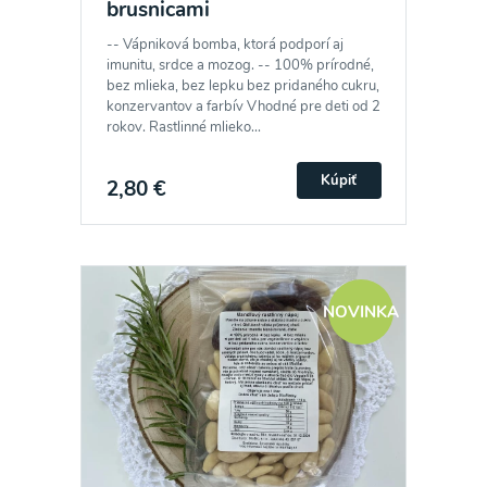
brusnicami
-- Vápniková bomba, ktorá podporí aj
imunitu, srdce a mozog. -- 100% prírodné,
bez mlieka, bez lepku bez pridaného cukru,
konzervantov a farbív Vhodné pre deti od 2
rokov. Rastlinné mlieko...
Kúpiť
2,80 €
NOVINKA