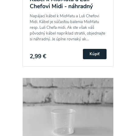
Chefovi Midi - náhradný
Napájací kábel k MioMatu a Luli Chefovi
Midi. Kábel je súčasťou balenia MioMatu
resp. Luli Chefa midi. Ak ste však váš
pôvodný kábel napríklad stratili, objednajte
si náhradný. Je úplne rovnaký ak...
Kúpiť
2,99 €