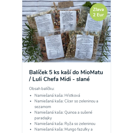
Zľava
2 Eur
Balíček 5 ks kaší do MioMatu
/ Luli Chefa Midi - slané
Obsah balíčku:
Namiešaná kaša: Hŕstková
Namiešaná kaša: Cícer so zeleninou a
sezamom
Namiešaná kaša: Quinoa a sušené
paradajky
Namiešaná kaša: Ryža so zeleninou
Namiešaná kaša: Mungo fazuľky a