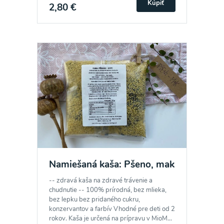
zasielania newsletteru a potvrdzujem, že som si
Kúpiť
2,80 €
prečítal(a)
informácie o Ochrane osobných
údajov
a súhlasím s nimi.
Súhlasím
Namiešaná kaša: Pšeno, mak
-- zdravá kaša na zdravé trávenie a
chudnutie -- 100% prírodná, bez mlieka,
bez lepku bez pridaného cukru,
konzervantov a farbív Vhodné pre deti od 2
rokov. Kaša je určená na prípravu v MioM...