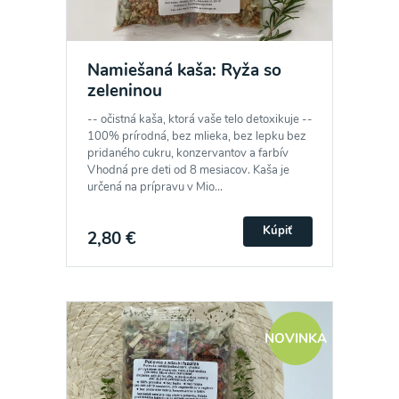
Namiešaná kaša: Ryža so
zeleninou
-- očistná kaša, ktorá vaše telo detoxikuje --
100% prírodná, bez mlieka, bez lepku bez
pridaného cukru, konzervantov a farbív
Vhodná pre deti od 8 mesiacov. Kaša je
určená na prípravu v Mio...
Kúpiť
2,80 €
NOVINKA