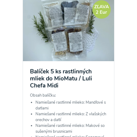
ZĽAVA
2 Eur
Balíček 5 ks rastlinných
mliek do MioMatu / Luli
Chefa Midi
Obsah balíčku:
Namiešané rastlinné mlieko: Mandľové s
datlami
Namiešané rastlinné mlieko: Z vlašských
orechov a datlí
Namiešané rastlinné mlieko: Makové so
sušenými brusnicami