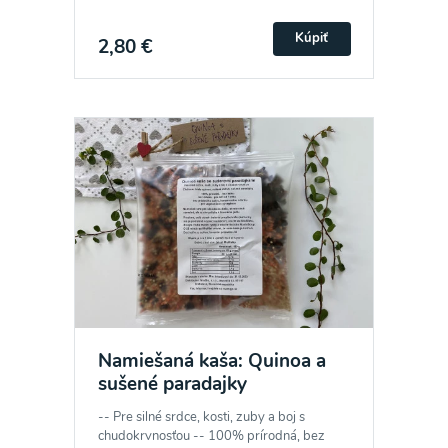
Kúpiť
2,80 €
Namiešaná kaša: Quinoa a
sušené paradajky
-- Pre silné srdce, kosti, zuby a boj s
chudokrvnosťou -- 100% prírodná, bez