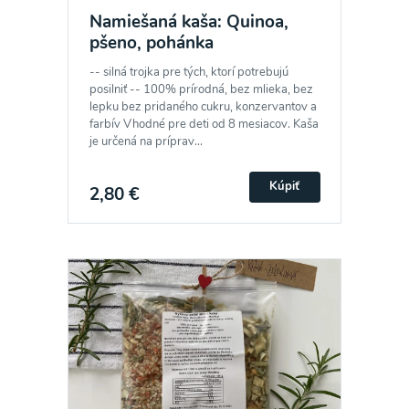
Namiešaná kaša: Quinoa,
pšeno, pohánka
-- silná trojka pre tých, ktorí potrebujú
posilniť -- 100% prírodná, bez mlieka, bez
lepku bez pridaného cukru, konzervantov a
farbív Vhodné pre deti od 8 mesiacov. Kaša
je určená na príprav...
Kúpiť
2,80 €