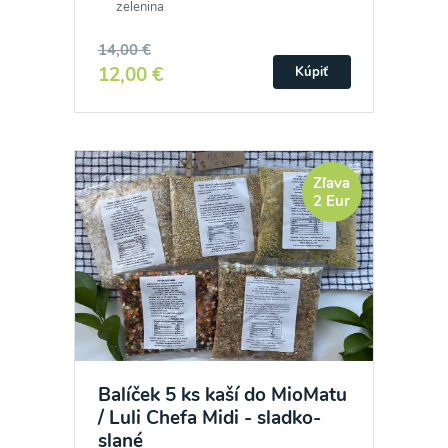
zelenina
14,00 €
12,00 €
Kúpiť
Zľava
2 Eur
Balíček 5 ks kaší do MioMatu
/ Luli Chefa Midi - sladko-
slané