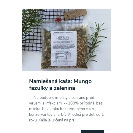
Namiešaná kaša: Mungo
fazuľky a zelenina
-- Na podporu imunity a ochranu pred
Odber noviniek a akcií
vírusmi a infekciami -- 100% prírodná, bez
mlieka, bez lepku bez pridaného cukru,
konzervantov a farbív Vhodná pre deti od 1
Odoslaním registrácie na Newsletter súhlasím so
roku. Kaša je určená na prí...
spracovaním osobných údajov pre účely