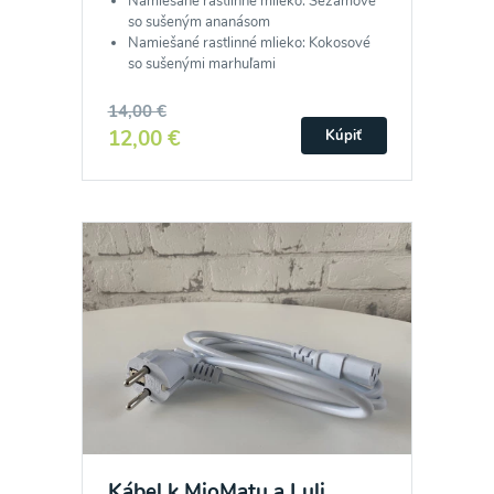
Namiešané rastlinné mlieko: Sezamové
so sušeným ananásom
Namiešané rastlinné mlieko: Kokosové
so sušenými marhuľami
14,00 €
12,00 €
Kúpiť
Kábel k MioMatu a Luli