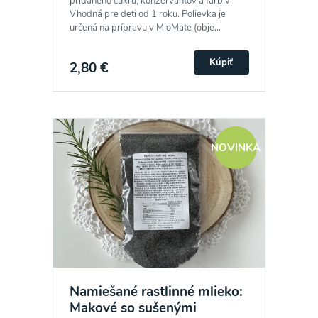
pridaného cukru, konzervantov a farbív
Vhodná pre deti od 1 roku. Polievka je
určená na prípravu v MioMate (obje...
Kúpiť
2,80 €
NOVINKA
Namiešané rastlinné mlieko:
Makové so sušenými