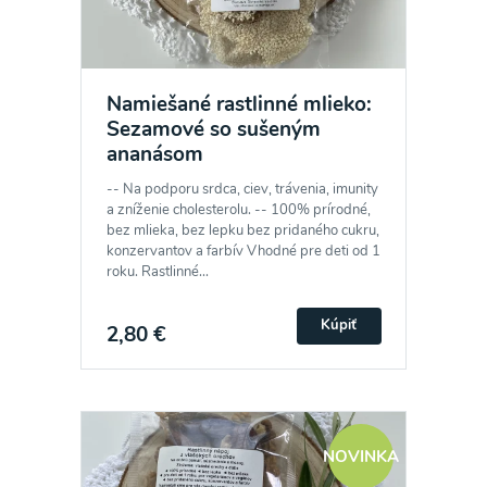
Namiešané rastlinné mlieko:
Sezamové so sušeným
ananásom
-- Na podporu srdca, ciev, trávenia, imunity
a zníženie cholesterolu. -- 100% prírodné,
bez mlieka, bez lepku bez pridaného cukru,
konzervantov a farbív Vhodné pre deti od 1
roku. Rastlinné...
Kúpiť
2,80 €
NOVINKA