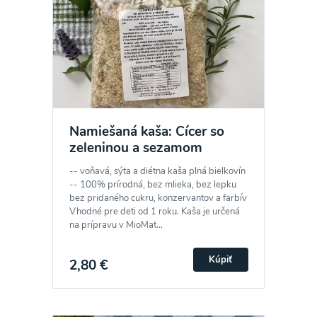
Namiešaná kaša: Cícer so
zeleninou a sezamom
-- voňavá, sýta a diétna kaša plná bielkovín
-- 100% prírodná, bez mlieka, bez lepku
bez pridaného cukru, konzervantov a farbív
Vhodné pre deti od 1 roku. Kaša je určená
na prípravu v MioMat...
Kúpiť
2,80 €