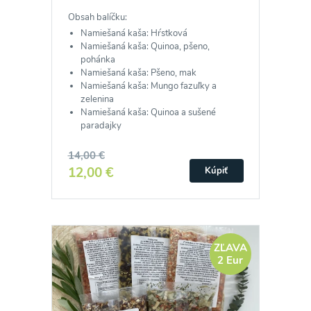
Obsah balíčku:
Namiešaná kaša: Hŕstková
Namiešaná kaša: Quinoa, pšeno,
pohánka
Namiešaná kaša: Pšeno, mak
Namiešaná kaša: Mungo fazuľky a
zelenina
Namiešaná kaša: Quinoa a sušené
paradajky
14,00 €
12,00 €
Kúpiť
ZĽAVA
2 Eur