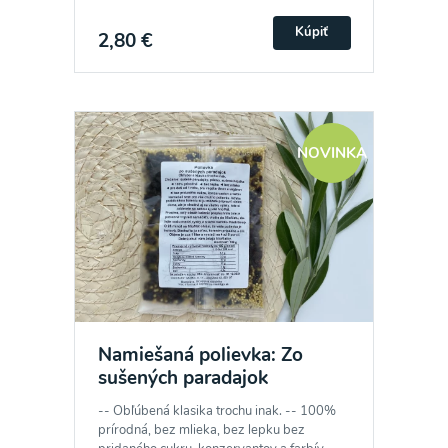
Kúpiť
2,80 €
NOVINKA
Namiešaná polievka: Zo
sušených paradajok
-- Obľúbená klasika trochu inak. -- 100%
prírodná, bez mlieka, bez lepku bez