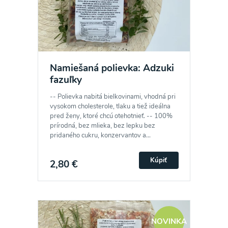
Namiešaná polievka: Adzuki
fazuľky
-- Polievka nabitá bielkovinami, vhodná pri
vysokom cholesterole, tlaku a tiež ideálna
pred ženy, ktoré chcú otehotnieť. -- 100%
prírodná, bez mlieka, bez lepku bez
pridaného cukru, konzervantov a...
Kúpiť
2,80 €
NOVINKA