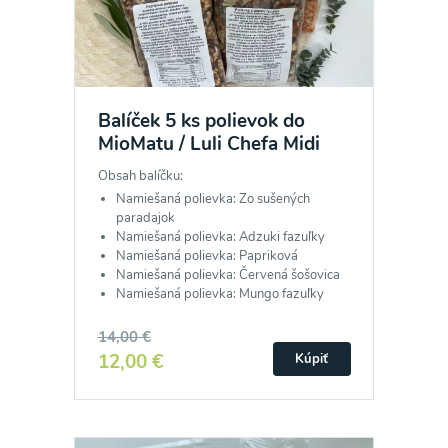
Balíček 5 ks polievok do
MioMatu / Luli Chefa Midi
Obsah balíčku:
Namiešaná polievka: Zo sušených
paradajok
Namiešaná polievka: Adzuki fazuľky
Namiešaná polievka: Papriková
Namiešaná polievka: Červená šošovica
Namiešaná polievka: Mungo fazuľky
14,00 €
12,00 €
Kúpiť