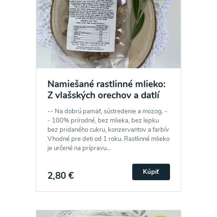
Namiešané rastlinné mlieko:
Z vlašských orechov a datlí
-- Na dobrú pamäť, sústredenie a mozog. -
- 100% prírodné, bez mlieka, bez lepku
bez pridaného cukru, konzervantov a farbív
Vhodné pre deti od 1 roku. Rastlinné mlieko
je určené na prípravu...
Kúpiť
2,80 €