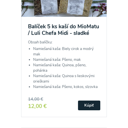
Balíček 5 ks kaší do MioMatu
/ Luli Chefa Midi - sladké
Obsah balíčku:
Namiešaná kaša: Biely cirok a modrý
mak
Namiešaná kaša: Pšeno, mak
Namiešaná kaša: Quinoa, pšeno,
pohánka
Namiešaná kaša: Quinoa s lieskovými
orieškami
Namiešaná kaša: Pšeno, kokos, slzovka
14,00 €
12,00 €
Kúpiť