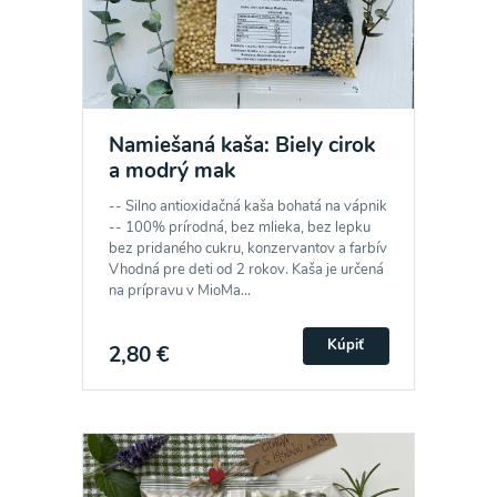
Namiešaná kaša: Biely cirok
a modrý mak
-- Silno antioxidačná kaša bohatá na vápnik
-- 100% prírodná, bez mlieka, bez lepku
bez pridaného cukru, konzervantov a farbív
Vhodná pre deti od 2 rokov. Kaša je určená
na prípravu v MioMa...
Kúpiť
2,80 €