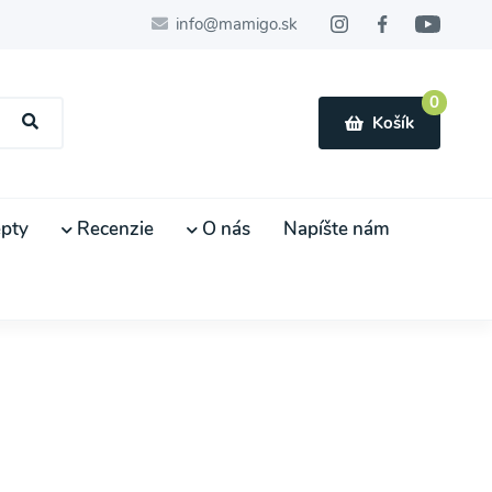
info@mamigo.sk
0
Košík
pty
Recenzie
O nás
Napíšte nám