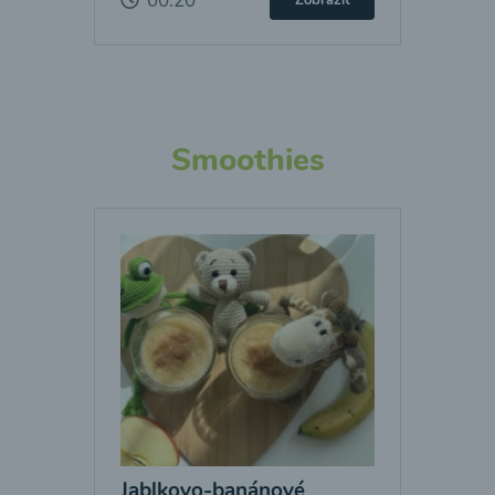
00:20
Zobraziť
Smoothies
Jablkovo-banánové