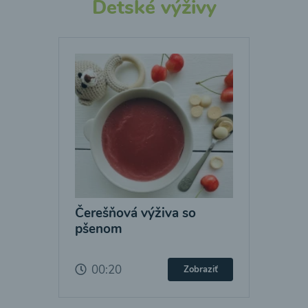
Detské výživy
Čerešňová výživa so
pšenom
00:20
Zobraziť