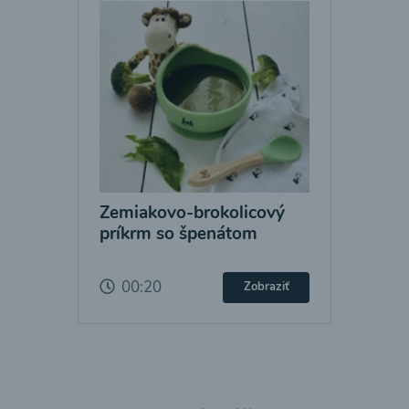
Zemiakovo-brokolicový
príkrm so špenátom
00:20
Zobraziť