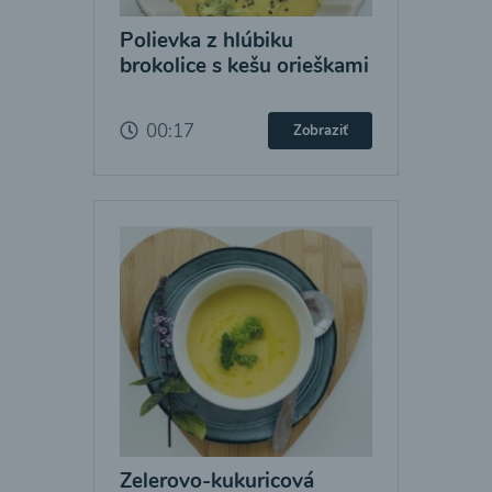
Polievka z hlúbiku
brokolice s kešu orieškami
00:17
Zobraziť
Zelerovo-kukuricová