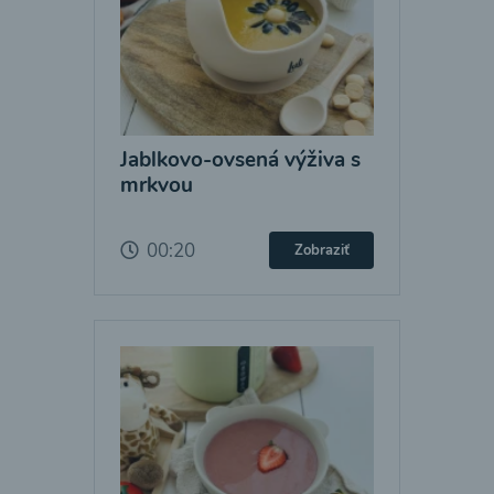
Jablkovo-ovsená výživa s
mrkvou
00:20
Zobraziť