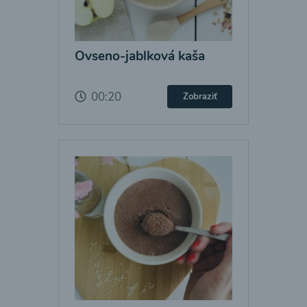
Ovseno-jablková kaša
00:20
Zobraziť