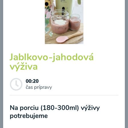
Karfiolovo-brokolicový
príkrm s hráškom
00:20
Zobraziť
Jablkovo-jahodová
výživa
00:20
čas prípravy
Odber noviniek a akcií
Na porciu (180-300ml) výživy
Odoslaním registrácie na Newsletter súhlasím so
potrebujeme
Karfiolovo-zemiakový
spracovaním osobných údajov pre účely
príkrm