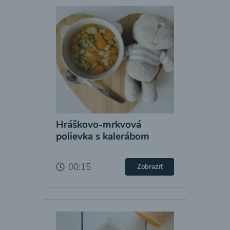
Hráškovo-mrkvová
polievka s kalerábom
00:15
Zobraziť