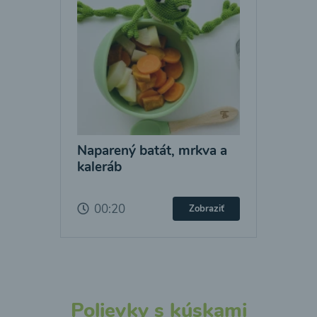
Naparený batát, mrkva a
kaleráb
00:20
Zobraziť
Polievky s kúskami