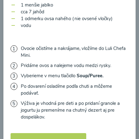
zasielania newsletteru a potvrdzujem, že som si
1 menšie jablko
prečítal(a)
informácie o Ochrane osobných
cca 7 jahôd
00:22
Zobraziť
1 odmerku ovsa nahého (nie ovsené vločky)
údajov
a súhlasím s nimi.
vodu
Súhlasím
Ovocie očistíme a nakrájame, vložíme do Luli Chefa
Mini.
Pridáme ovos a nalejeme vodu medzi rysky.
Vyberieme v menu tlačidlo
Soup/Puree.
Po dovarení osladíme podľa chuti a môžeme
podávať.
Výživa je vhodná pre deti a po pridaní granole a
jogurtu ju premeníme na chutný dezert aj pre
Mrkvový príkrm
dospelákov.
00:16
Zobraziť