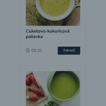
Cuketovo-kukuricová
polievka
00:20
Zobraziť