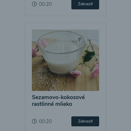
00:20
Zobraziť
Sezamovo-kokosové
rastlinné mlieko
00:20
Zobraziť