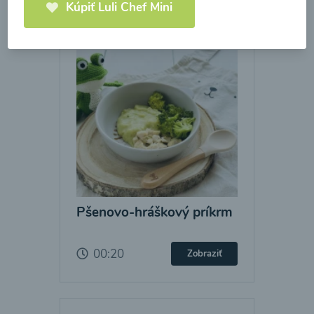
Kúpiť Luli Chef Mini
Pšenovo-hráškový príkrm
00:20
Zobraziť