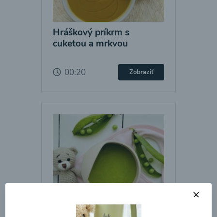
Hráškový príkrm s
cuketou a mrkvou
00:20
Zobraziť