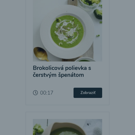
Brokolicová polievka s
čerstvým špenátom
00:17
Zobraziť