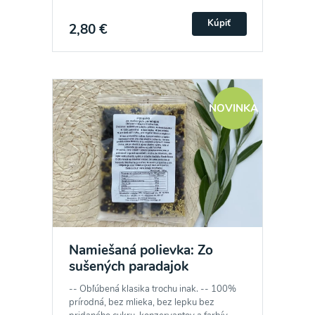
Kúpiť
2,80 €
NOVINKA
Namiešaná polievka: Zo
sušených paradajok
-- Obľúbená klasika trochu inak. -- 100%
prírodná, bez mlieka, bez lepku bez