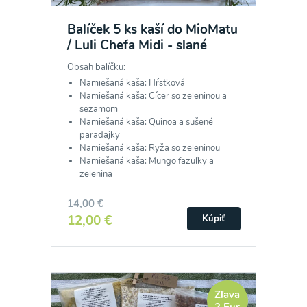
Balíček 5 ks kaší do MioMatu
/ Luli Chefa Midi - slané
Obsah balíčku:
Namiešaná kaša: Hŕstková
Namiešaná kaša: Cícer so zeleninou a
sezamom
Namiešaná kaša: Quinoa a sušené
paradajky
Namiešaná kaša: Ryža so zeleninou
Namiešaná kaša: Mungo fazuľky a
zelenina
14,00 €
12,00 €
Kúpiť
Zľava