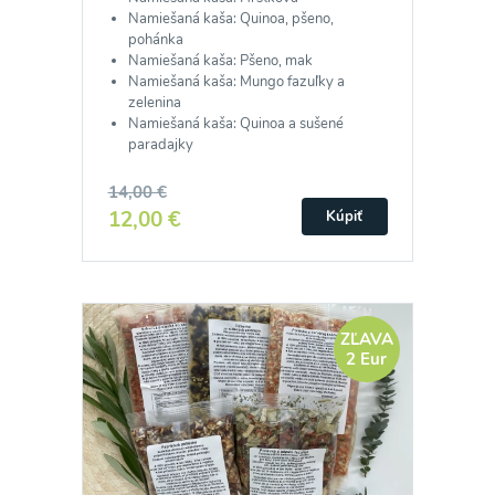
Namiešaná kaša: Quinoa, pšeno,
pohánka
Namiešaná kaša: Pšeno, mak
Namiešaná kaša: Mungo fazuľky a
zelenina
Namiešaná kaša: Quinoa a sušené
paradajky
14,00 €
12,00 €
Kúpiť
ZĽAVA
2 Eur