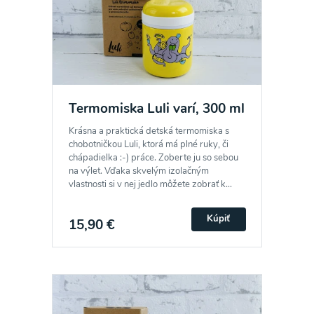
Termomiska Luli varí, 300 ml
Krásna a praktická detská termomiska s
chobotničkou Luli, ktorá má plné ruky, či
chápadielka :-) práce. Zoberte ju so sebou
na výlet. Vďaka skvelým izolačným
vlastnosti si v nej jedlo môžete zobrať k...
Kúpiť
15,90 €