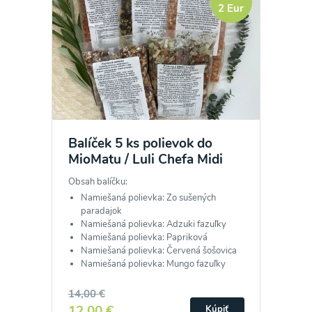
2 Eur
Balíček 5 ks polievok do
MioMatu / Luli Chefa Midi
Obsah balíčku:
Namiešaná polievka: Zo sušených
paradajok
Namiešaná polievka: Adzuki fazuľky
Namiešaná polievka: Papriková
Namiešaná polievka: Červená šošovica
Namiešaná polievka: Mungo fazuľky
14,00 €
12,00 €
Kúpiť