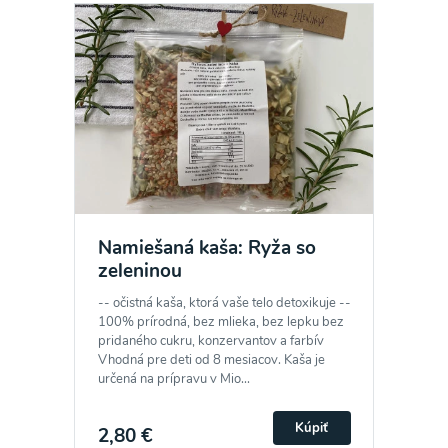
Namiešaná kaša: Ryža so
zeleninou
-- očistná kaša, ktorá vaše telo detoxikuje --
100% prírodná, bez mlieka, bez lepku bez
pridaného cukru, konzervantov a farbív
Vhodná pre deti od 8 mesiacov. Kaša je
určená na prípravu v Mio...
Kúpiť
2,80 €