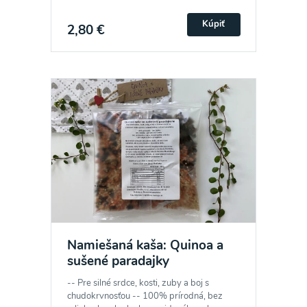
Kúpiť
2,80 €
Namiešaná kaša: Quinoa a
sušené paradajky
-- Pre silné srdce, kosti, zuby a boj s
chudokrvnosťou -- 100% prírodná, bez