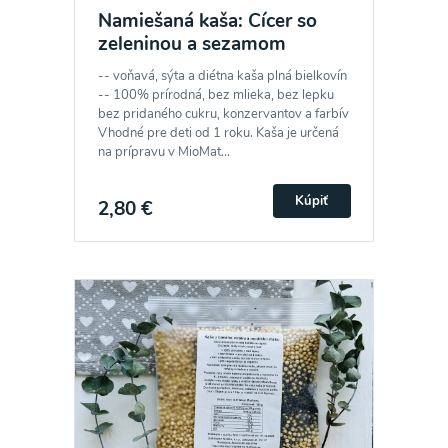
Namiešaná kaša: Cícer so
zeleninou a sezamom
-- voňavá, sýta a diétna kaša plná bielkovín
-- 100% prírodná, bez mlieka, bez lepku
bez pridaného cukru, konzervantov a farbív
Vhodné pre deti od 1 roku. Kaša je určená
na prípravu v MioMat...
Kúpiť
2,80 €