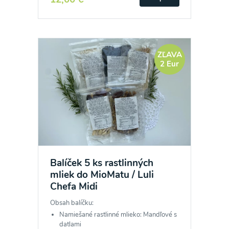
ZĽAVA
2 Eur
Balíček 5 ks rastlinných
mliek do MioMatu / Luli
Chefa Midi
Obsah balíčku:
Namiešané rastlinné mlieko: Mandľové s
datlami