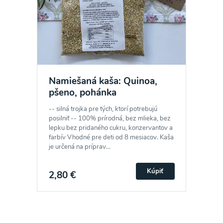
Namiešaná kaša: Quinoa,
pšeno, pohánka
-- silná trojka pre tých, ktorí potrebujú
posilniť -- 100% prírodná, bez mlieka, bez
lepku bez pridaného cukru, konzervantov a
farbív Vhodné pre deti od 8 mesiacov. Kaša
je určená na príprav...
Kúpiť
2,80 €