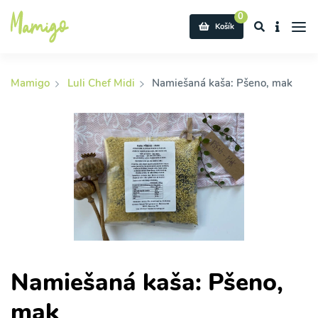
0
Košík
Mamigo
Luli Chef Midi
Namiešaná kaša: Pšeno, mak
Namiešaná kaša: Pšeno,
mak