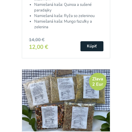
Namiešaná kaša: Quinoa a sušené
paradajky
Namiešaná kaša: Ryža so zeleninou
Namiešaná kaša: Mungo fazuľky a
zelenina
14,00 €
12,00 €
Kúpiť
Zľava
2 Eur