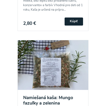
mlieka, bez lepku bez pridaného cukru,
konzervantov a farbív Vhodná pre deti od 1
roku, Kaša je určená na prípra...
Kúpiť
2,80 €
Namiešaná kaša: Mungo
fazuľky a zelenina