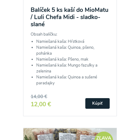
Balíček 5 ks kaší do MioMatu
/ Luli Chefa Midi - sladko-
slané
Obsah balíčku:
Namiešaná kaša: Hŕstková
Namiešaná kaša: Quinoa, pšeno,
pohánka
Namiešaná kaša: Pšeno, mak
Namiešaná kaša: Mungo fazuľky a
zelenina
Namiešaná kaša: Quinoa a sušené
paradajky
14,00 €
12,00 €
Kúpiť
ZĽAVA