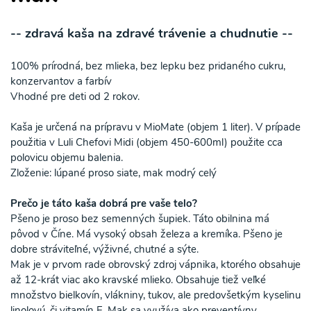
-- zdravá kaša na zdravé trávenie a chudnutie --
100% prírodná, bez mlieka, bez lepku bez pridaného cukru,
konzervantov a farbív
Vhodné pre deti od 2 rokov.
Kaša je určená na prípravu v MioMate (objem 1 liter). V prípade
použitia v Luli Chefovi Midi (objem 450-600ml) použite cca
polovicu objemu balenia.
Zloženie: lúpané proso siate, mak modrý celý
Prečo je táto kaša dobrá pre vaše telo?
Pšeno je proso bez semenných šupiek. Táto obilnina má
pôvod v Číne. Má vysoký obsah železa a kremíka. Pšeno je
dobre stráviteľné, výživné, chutné a sýte.
Mak je v prvom rade obrovský zdroj vápnika, ktorého obsahuje
až 12-krát viac ako kravské mlieko. Obsahuje tiež veľké
množstvo bielkovín, vlákniny, tukov, ale predovšetkým kyselinu
linolovú, či vitamín E. Mak sa využíva ako preventívny