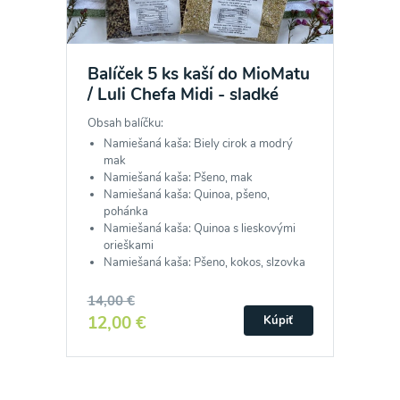
Balíček 5 ks kaší do MioMatu
/ Luli Chefa Midi - sladké
Obsah balíčku:
Namiešaná kaša: Biely cirok a modrý
mak
Namiešaná kaša: Pšeno, mak
Namiešaná kaša: Quinoa, pšeno,
pohánka
Namiešaná kaša: Quinoa s lieskovými
orieškami
Namiešaná kaša: Pšeno, kokos, slzovka
14,00 €
12,00 €
Kúpiť