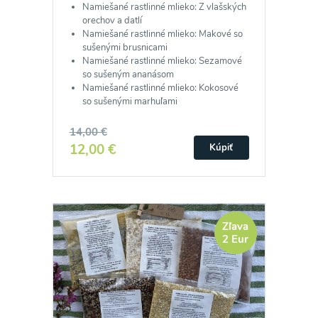
Namiešané rastlinné mlieko: Z vlašských
orechov a datlí
Namiešané rastlinné mlieko: Makové so
sušenými brusnicami
Namiešané rastlinné mlieko: Sezamové
so sušeným ananásom
Namiešané rastlinné mlieko: Kokosové
so sušenými marhuľami
14,00 €
12,00 €
Kúpiť
Zľava
2 Eur