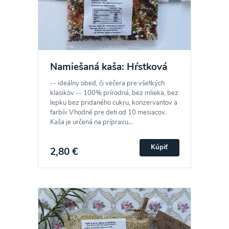
Odber noviniek a akcií
Namiešaná kaša: Hŕstková
Odoslaním registrácie na Newsletter súhlasím so
-- ideálny obed, či večera pre všetkých
spracovaním osobných údajov pre účely
klasikov -- 100% prírodná, bez mlieka, bez
zasielania newsletteru a potvrdzujem, že som si
lepku bez pridaného cukru, konzervantov a
farbív Vhodné pre deti od 10 mesiacov.
prečítal(a)
informácie o Ochrane osobných
Kaša je určená na prípravu...
údajov
a súhlasím s nimi.
Kúpiť
2,80 €
Súhlasím