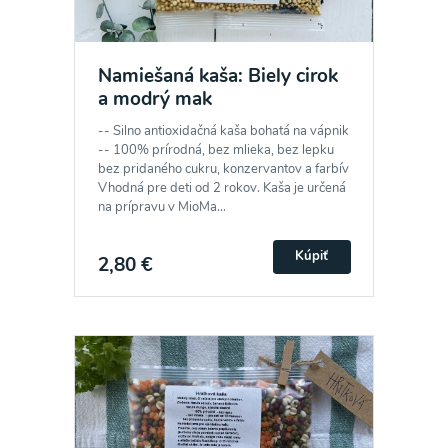
Namiešaná kaša: Biely cirok
a modrý mak
-- Silno antioxidačná kaša bohatá na vápnik
-- 100% prírodná, bez mlieka, bez lepku
bez pridaného cukru, konzervantov a farbív
Vhodná pre deti od 2 rokov. Kaša je určená
na prípravu v MioMa...
Kúpiť
2,80 €