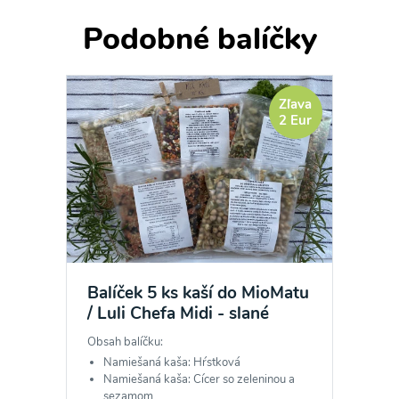
Podobné balíčky
Zľava
2 Eur
Balíček 5 ks kaší do MioMatu
/ Luli Chefa Midi - slané
Obsah balíčku:
Namiešaná kaša: Hŕstková
Namiešaná kaša: Cícer so zeleninou a
sezamom