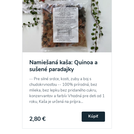
Namiešaná kaša: Quinoa a
sušené paradajky
-- Pre silné srdce, kosti, zuby a boj s
chudokrvnosťou -- 100% prírodná, bez
mlieka, bez lepku bez pridaného cukru,
konzervantov a farbív Vhodná pre deti od 1
roku, Kaša je určená na prípra...
Kúpiť
2,80 €