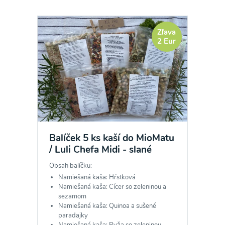
Zľava
2 Eur
Balíček 5 ks kaší do MioMatu
/ Luli Chefa Midi - slané
Obsah balíčku:
Namiešaná kaša: Hŕstková
Namiešaná kaša: Cícer so zeleninou a
sezamom
Namiešaná kaša: Quinoa a sušené
paradajky