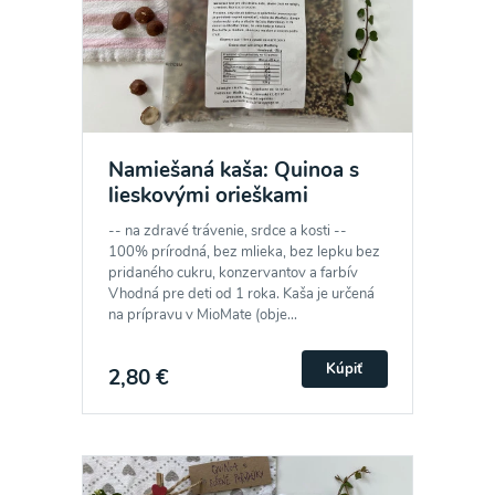
Namiešaná kaša: Quinoa s
lieskovými orieškami
-- na zdravé trávenie, srdce a kosti --
100% prírodná, bez mlieka, bez lepku bez
pridaného cukru, konzervantov a farbív
Vhodná pre deti od 1 roka. Kaša je určená
na prípravu v MioMate (obje...
Kúpiť
2,80 €