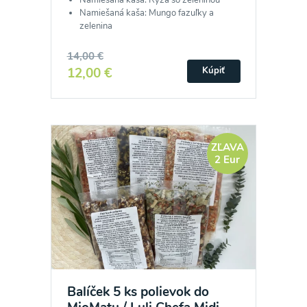
Namiešaná kaša: Ryža so zeleninou
Namiešaná kaša: Mungo fazuľky a
zelenina
14,00 €
12,00 €
Kúpiť
ZĽAVA
2 Eur
Balíček 5 ks polievok do