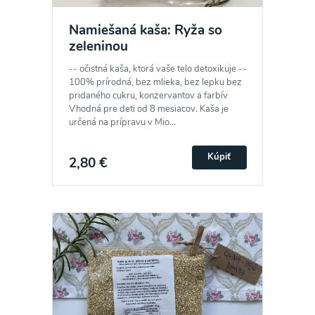
Namiešaná kaša: Ryža so
zeleninou
-- očistná kaša, ktorá vaše telo detoxikuje --
100% prírodná, bez mlieka, bez lepku bez
pridaného cukru, konzervantov a farbív
Vhodná pre deti od 8 mesiacov. Kaša je
určená na prípravu v Mio...
Kúpiť
2,80 €