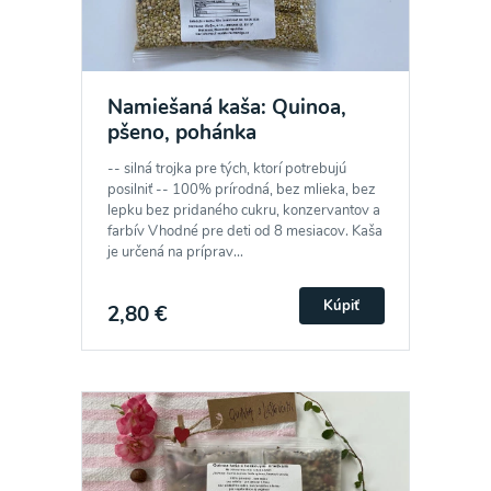
Namiešaná kaša: Quinoa,
pšeno, pohánka
-- silná trojka pre tých, ktorí potrebujú
posilniť -- 100% prírodná, bez mlieka, bez
lepku bez pridaného cukru, konzervantov a
farbív Vhodné pre deti od 8 mesiacov. Kaša
je určená na príprav...
Kúpiť
2,80 €