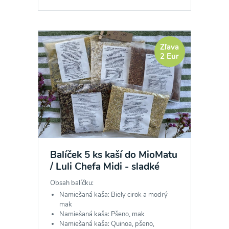
Zľava
2 Eur
Balíček 5 ks kaší do MioMatu
/ Luli Chefa Midi - sladké
Obsah balíčku:
Namiešaná kaša: Biely cirok a modrý
mak
Namiešaná kaša: Pšeno, mak
Namiešaná kaša: Quinoa, pšeno,