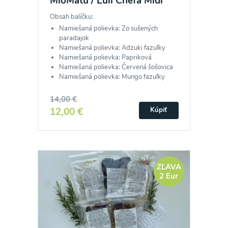
MioMatu / Luli Chefa Midi
Obsah balíčku:
Namiešaná polievka: Zo sušených
paradajok
Namiešaná polievka: Adzuki fazuľky
Namiešaná polievka: Papriková
Namiešaná polievka: Červená šošovica
Namiešaná polievka: Mungo fazuľky
14,00 €
12,00 €
Kúpiť
ZĽAVA
2 Eur