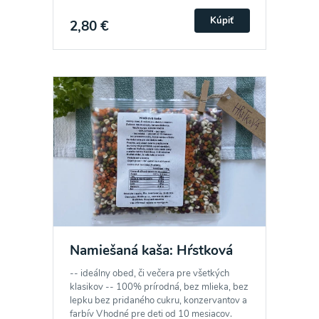
Kúpiť
2,80 €
Odber noviniek a akcií
Odoslaním registrácie na Newsletter súhlasím so
spracovaním osobných údajov pre účely
zasielania newsletteru a potvrdzujem, že som si
prečítal(a)
informácie o Ochrane osobných
Namiešaná kaša: Hŕstková
údajov
a súhlasím s nimi.
-- ideálny obed, či večera pre všetkých
klasikov -- 100% prírodná, bez mlieka, bez
Súhlasím
lepku bez pridaného cukru, konzervantov a
farbív Vhodné pre deti od 10 mesiacov.