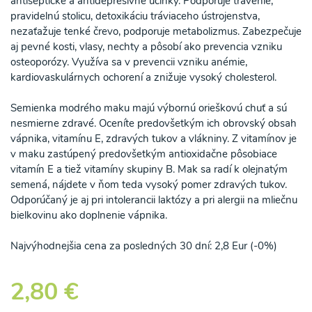
antiseptické a antidepresívne účinky. Podporuje trávenie,
pravidelnú stolicu, detoxikáciu tráviaceho ústrojenstva,
nezaťažuje tenké črevo, podporuje metabolizmus. Zabezpečuje
aj pevné kosti, vlasy, nechty a pôsobí ako prevencia vzniku
osteoporózy. Využíva sa v prevencii vzniku anémie,
kardiovaskulárnych ochorení a znižuje vysoký cholesterol.
Semienka modrého maku majú výbornú orieškovú chuť a sú
nesmierne zdravé. Oceníte predovšetkým ich obrovský obsah
vápnika, vitamínu E, zdravých tukov a vlákniny. Z vitamínov je
v maku zastúpený predovšetkým antioxidačne pôsobiace
vitamín E a tiež vitamíny skupiny B. Mak sa radí k olejnatým
semená, nájdete v ňom teda vysoký pomer zdravých tukov.
Odporúčaný je aj pri intolerancii laktózy a pri alergii na mliečnu
bielkovinu ako doplnenie vápnika.
Najvýhodnejšia cena za posledných 30 dní: 2,8 Eur (-0%)
2,80 €