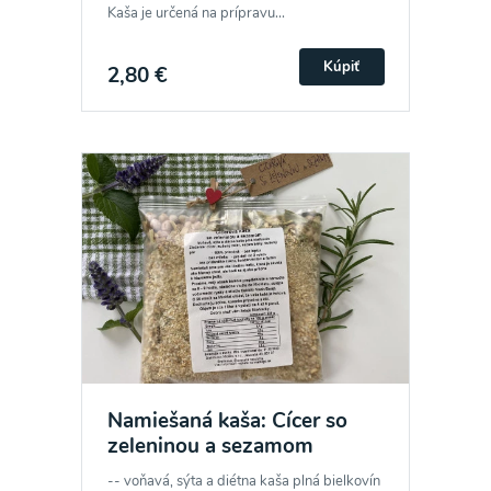
Kaša je určená na prípravu...
Kúpiť
2,80 €
Namiešaná kaša: Cícer so
zeleninou a sezamom
-- voňavá, sýta a diétna kaša plná bielkovín