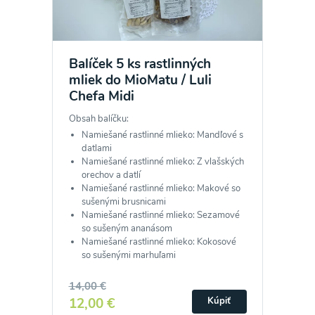
Balíček 5 ks rastlinných
mliek do MioMatu / Luli
Chefa Midi
Obsah balíčku:
Namiešané rastlinné mlieko: Mandľové s
datlami
Namiešané rastlinné mlieko: Z vlašských
orechov a datlí
Namiešané rastlinné mlieko: Makové so
sušenými brusnicami
Namiešané rastlinné mlieko: Sezamové
so sušeným ananásom
Namiešané rastlinné mlieko: Kokosové
so sušenými marhuľami
14,00 €
12,00 €
Kúpiť