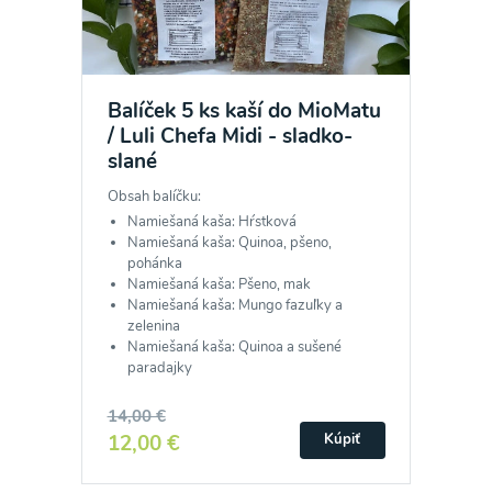
Balíček 5 ks kaší do MioMatu
/ Luli Chefa Midi - sladko-
slané
Obsah balíčku:
Namiešaná kaša: Hŕstková
Namiešaná kaša: Quinoa, pšeno,
pohánka
Namiešaná kaša: Pšeno, mak
Namiešaná kaša: Mungo fazuľky a
zelenina
Namiešaná kaša: Quinoa a sušené
paradajky
14,00 €
12,00 €
Kúpiť