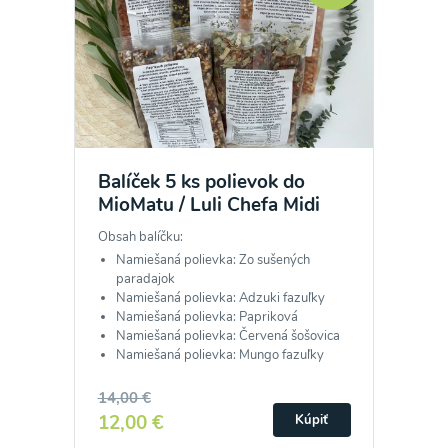
Odber noviniek a akcií
Balíček 5 ks polievok do
Odoslaním registrácie na Newsletter súhlasím so
MioMatu / Luli Chefa Midi
spracovaním osobných údajov pre účely
Obsah balíčku:
zasielania newsletteru a potvrdzujem, že som si
Namiešaná polievka: Zo sušených
prečítal(a)
informácie o Ochrane osobných
paradajok
Namiešaná polievka: Adzuki fazuľky
údajov
a súhlasím s nimi.
Namiešaná polievka: Papriková
Namiešaná polievka: Červená šošovica
Súhlasím
Namiešaná polievka: Mungo fazuľky
14,00 €
12,00 €
Kúpiť