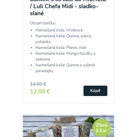
/ Luli Chefa Midi - sladko-
slané
Obsah balíčku:
Namiešaná kaša: Hŕstková
Namiešaná kaša: Quinoa, pšeno,
pohánka
Namiešaná kaša: Pšeno, mak
Namiešaná kaša: Mungo fazuľky a
zelenina
Namiešaná kaša: Quinoa a sušené
paradajky
14,00 €
12,00 €
Kúpiť
Zľava
2 Eur