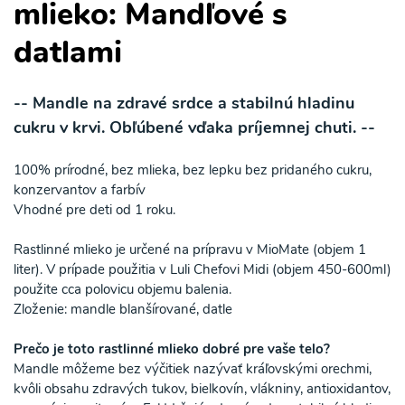
mlieko: Mandľové s
datlami
-- Mandle na zdravé srdce a stabilnú hladinu
cukru v krvi. Obľúbené vďaka príjemnej chuti. --
100% prírodné, bez mlieka, bez lepku bez pridaného cukru,
konzervantov a farbív
Vhodné pre deti od 1 roku.
Rastlinné mlieko je určené na prípravu v MioMate (objem 1
liter). V prípade použitia v Luli Chefovi Midi (objem 450-600ml)
použite cca polovicu objemu balenia.
Zloženie: mandle blanšírované, datle
Prečo je toto rastlinné mlieko dobré pre vaše telo?
Mandle môžeme bez výčitiek nazývať kráľovskými orechmi,
kvôli obsahu zdravých tukov, bielkovín, vlákniny, antioxidantov,