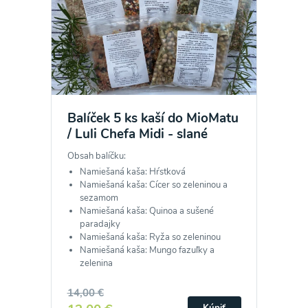
Balíček 5 ks kaší do MioMatu
/ Luli Chefa Midi - slané
Obsah balíčku:
Namiešaná kaša: Hŕstková
Namiešaná kaša: Cícer so zeleninou a
sezamom
Namiešaná kaša: Quinoa a sušené
paradajky
Namiešaná kaša: Ryža so zeleninou
Namiešaná kaša: Mungo fazuľky a
zelenina
14,00 €
Kúpiť