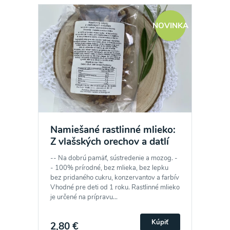
NOVINKA
Namiešané rastlinné mlieko:
Z vlašských orechov a datlí
-- Na dobrú pamäť, sústredenie a mozog. -
- 100% prírodné, bez mlieka, bez lepku
bez pridaného cukru, konzervantov a farbív
Vhodné pre deti od 1 roku. Rastlinné mlieko
je určené na prípravu...
Kúpiť
2,80 €