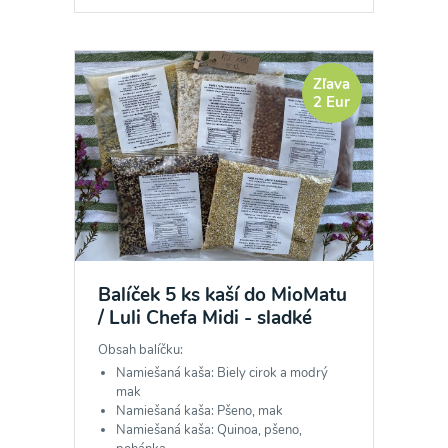
Zľava
2 Eur
Balíček 5 ks kaší do MioMatu
/ Luli Chefa Midi - sladké
Obsah balíčku:
Namiešaná kaša: Biely cirok a modrý
mak
Namiešaná kaša: Pšeno, mak
Namiešaná kaša: Quinoa, pšeno,