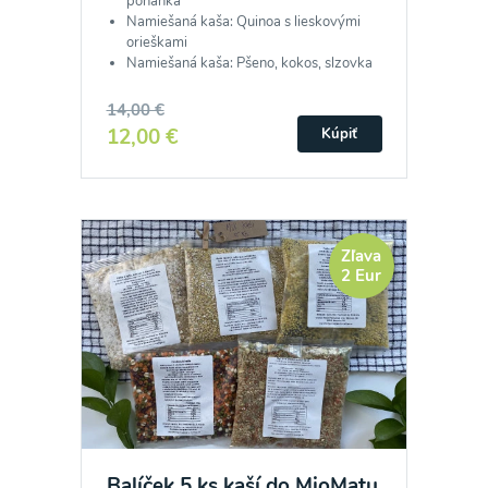
pohánka
Namiešaná kaša: Quinoa s lieskovými
orieškami
Namiešaná kaša: Pšeno, kokos, slzovka
14,00 €
12,00 €
Kúpiť
Zľava
2 Eur
Balíček 5 ks kaší do MioMatu