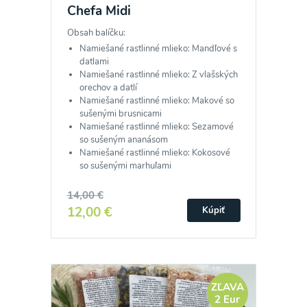
Chefa Midi
Obsah balíčku:
Namiešané rastlinné mlieko: Mandľové s
datlami
Namiešané rastlinné mlieko: Z vlašských
orechov a datlí
Namiešané rastlinné mlieko: Makové so
sušenými brusnicami
Namiešané rastlinné mlieko: Sezamové
so sušeným ananásom
Namiešané rastlinné mlieko: Kokosové
so sušenými marhuľami
14,00 €
12,00 €
Kúpiť
ZĽAVA
2 Eur