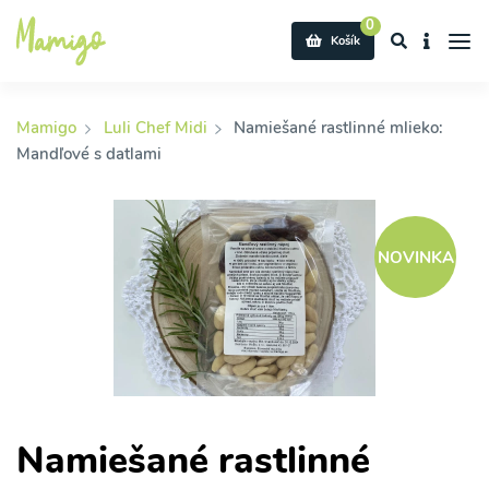
0
Košík
Mamigo
Luli Chef Midi
Namiešané rastlinné mlieko:
Mandľové s datlami
NOVINKA
Namiešané rastlinné