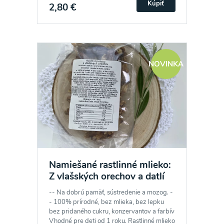
Kúpiť
2,80 €
NOVINKA
Namiešané rastlinné mlieko:
Z vlašských orechov a datlí
-- Na dobrú pamäť, sústredenie a mozog. -
- 100% prírodné, bez mlieka, bez lepku
bez pridaného cukru, konzervantov a farbív
Vhodné pre deti od 1 roku. Rastlinné mlieko