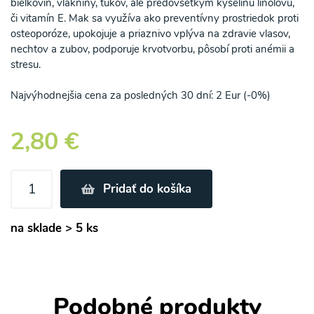
bielkovín, vlákniny, tukov, ale predovšetkým kyselinu linolovú,
či vitamín E. Mak sa využíva ako preventívny prostriedok proti
osteoporóze, upokojuje a priaznivo vplýva na zdravie vlasov,
nechtov a zubov, podporuje krvotvorbu, pôsobí proti anémii a
stresu.
Najvýhodnejšia cena za posledných 30 dní: 2 Eur (-0%)
2,80 €
Pridať do košíka
na sklade > 5 ks
Podobné produkty