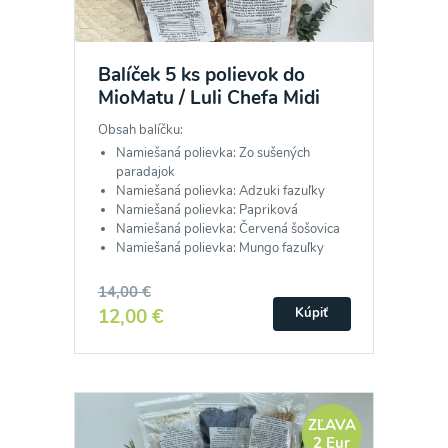
Balíček 5 ks polievok do
MioMatu / Luli Chefa Midi
Obsah balíčku:
Namiešaná polievka: Zo sušených
paradajok
Namiešaná polievka: Adzuki fazuľky
Namiešaná polievka: Papriková
Namiešaná polievka: Červená šošovica
Namiešaná polievka: Mungo fazuľky
14,00 €
12,00 €
Kúpiť
ZĽAVA
2 Eur