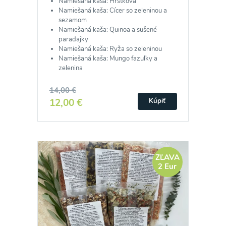
Namiešaná kaša: Hŕstková
Namiešaná kaša: Cícer so zeleninou a
sezamom
Namiešaná kaša: Quinoa a sušené
paradajky
Namiešaná kaša: Ryža so zeleninou
Namiešaná kaša: Mungo fazuľky a
zelenina
14,00 €
12,00 €
Kúpiť
ZĽAVA
2 Eur