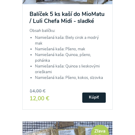
Balíček 5 ks kaší do MioMatu
/ Luli Chefa Midi - sladké
Obsah balíčku:
Namiešaná kaša: Biely cirok a modrý
mak
Namiešaná kaša: Pšeno, mak
Namiešaná kaša: Quinoa, pšeno,
pohánka
Namiešaná kaša: Quinoa s lieskovými
orieškami
Namiešaná kaša: Pšeno, kokos, slzovka
14,00 €
12,00 €
Kúpiť
Odber noviniek a akcií
Zľava