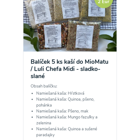
Odoslaním registrácie na Newsletter súhlasím so
2 Eur
spracovaním osobných údajov pre účely
zasielania newsletteru a potvrdzujem, že som si
prečítal(a)
informácie o Ochrane osobných
údajov
a súhlasím s nimi.
Súhlasím
Balíček 5 ks kaší do MioMatu
/ Luli Chefa Midi - sladko-
slané
Obsah balíčku:
Namiešaná kaša: Hŕstková
Namiešaná kaša: Quinoa, pšeno,
pohánka
Namiešaná kaša: Pšeno, mak
Namiešaná kaša: Mungo fazuľky a
zelenina
Namiešaná kaša: Quinoa a sušené
paradajky