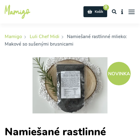
0
Košík
Mamigo
Luli Chef Midi
Namiešané rastlinné mlieko:
Makové so sušenými brusnicami
NOVINKA
Namiešané rastlinné