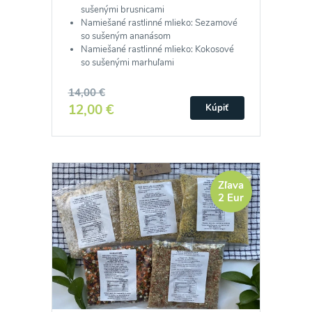
sušenými brusnicami
Namiešané rastlinné mlieko: Sezamové
so sušeným ananásom
Namiešané rastlinné mlieko: Kokosové
so sušenými marhuľami
14,00 €
12,00 €
Kúpiť
Zľava
2 Eur