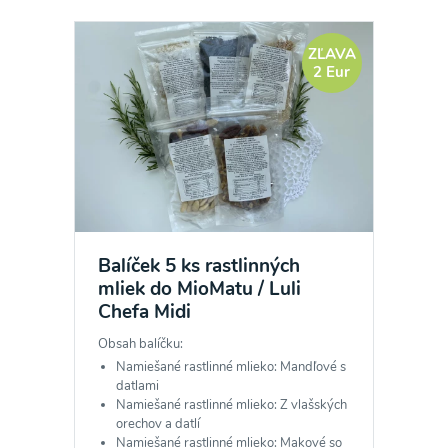
ZĽAVA
2 Eur
Odber noviniek a akcií
Odoslaním registrácie na Newsletter súhlasím so
spracovaním osobných údajov pre účely
zasielania newsletteru a potvrdzujem, že som si
Balíček 5 ks rastlinných
mliek do MioMatu / Luli
prečítal(a)
informácie o Ochrane osobných
Chefa Midi
údajov
a súhlasím s nimi.
Obsah balíčku:
Súhlasím
Namiešané rastlinné mlieko: Mandľové s
datlami
Namiešané rastlinné mlieko: Z vlašských
orechov a datlí
Namiešané rastlinné mlieko: Makové so