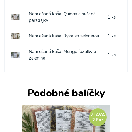
Namiešaná kaša: Quinoa a sušené
1 ks
paradajky
Namiešaná kaša: Ryža so zeleninou
1 ks
Namiešaná kaša: Mungo fazuľky a
1 ks
zelenina
Podobné balíčky
ZĽAVA
2 Eur