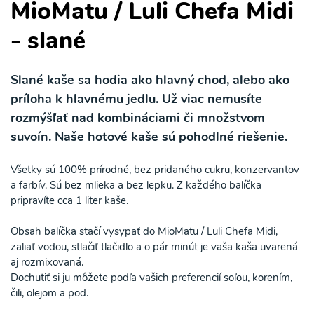
MioMatu / Luli Chefa Midi
- slané
Slané kaše sa hodia ako hlavný chod, alebo ako
príloha k hlavnému jedlu.
Už viac nemusíte
rozmýšľať nad kombináciami či množstvom
suvoín. Naše hotové kaše sú pohodlné riešenie.
Všetky sú 100% prírodné, bez pridaného cukru, konzervantov
a farbív. Sú bez mlieka a bez lepku. Z každého balíčka
pripravíte cca 1 liter kaše.
Obsah balíčka stačí vysypať do MioMatu / Luli Chefa Midi,
zaliať vodou, stlačiť tlačidlo a o pár minút je vaša kaša uvarená
aj rozmixovaná.
Dochutiť si ju môžete podľa vašich preferencií soľou, korením,
čili, olejom a pod.