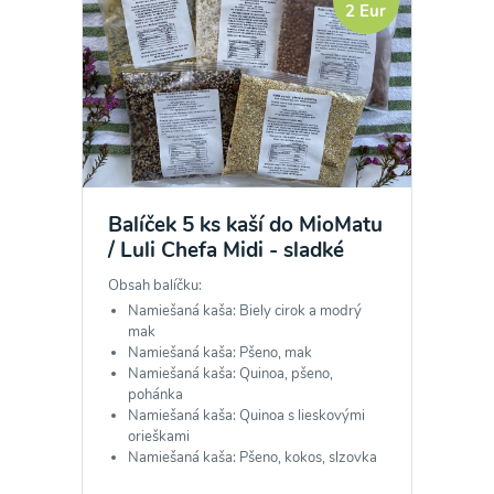
2 Eur
Balíček 5 ks kaší do MioMatu
/ Luli Chefa Midi - sladké
Obsah balíčku:
Namiešaná kaša: Biely cirok a modrý
mak
Namiešaná kaša: Pšeno, mak
Namiešaná kaša: Quinoa, pšeno,
pohánka
Namiešaná kaša: Quinoa s lieskovými
orieškami
Namiešaná kaša: Pšeno, kokos, slzovka