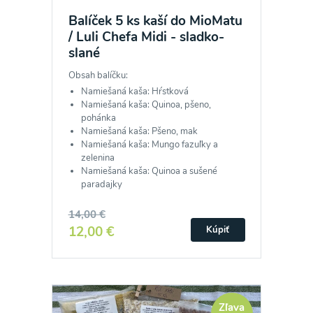
Balíček 5 ks kaší do MioMatu
/ Luli Chefa Midi - sladko-
slané
Obsah balíčku:
Namiešaná kaša: Hŕstková
Namiešaná kaša: Quinoa, pšeno,
pohánka
Namiešaná kaša: Pšeno, mak
Namiešaná kaša: Mungo fazuľky a
zelenina
Namiešaná kaša: Quinoa a sušené
paradajky
14,00 €
12,00 €
Kúpiť
Zľava