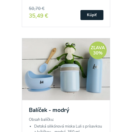
50,70 €
35,49 €
Kúpiť
ZĽAVA
30%
Balíček - modrý
Obsah balíčku:
Detská silikónová miska Luli s prísavkou
a lyžičkou - modrá, 350 ml