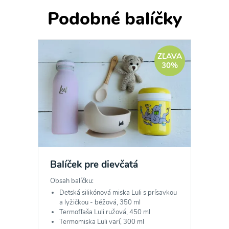
Podobné balíčky
ZĽAVA
30%
Odber noviniek a akcií
Odoslaním registrácie na Newsletter súhlasím so
spracovaním osobných údajov pre účely
zasielania newsletteru a potvrdzujem, že som si
Balíček pre dievčatá
prečítal(a)
informácie o Ochrane osobných
Obsah balíčku:
údajov
a súhlasím s nimi.
Detská silikónová miska Luli s prísavkou
a lyžičkou - béžová, 350 ml
Súhlasím
Termofľaša Luli ružová, 450 ml
Termomiska Luli varí, 300 ml