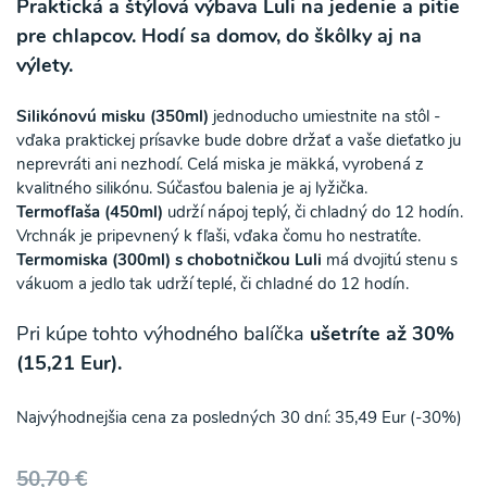
Praktická a štýlová výbava Luli na jedenie a pitie
pre chlapcov. Hodí sa domov, do škôlky aj na
výlety.
Silikónovú misku (350ml)
jednoducho umiestnite na stôl -
vďaka praktickej prísavke bude dobre držať a vaše dieťatko ju
neprevráti ani nezhodí. Celá miska je mäkká, vyrobená z
kvalitného silikónu. Súčasťou balenia je aj lyžička.
Termofľaša (450ml)
udrží nápoj teplý, či chladný do 12 hodín.
Vrchnák je pripevnený k fľaši, vďaka čomu ho nestratíte.
Termomiska (300ml) s chobotničkou Luli
má dvojitú stenu s
vákuom a jedlo tak udrží teplé, či chladné do 12 hodín.
Pri kúpe tohto výhodného balíčka
ušetríte až 30%
(15,21 Eur).
Najvýhodnejšia cena za posledných 30 dní: 35,49 Eur (-30%)
50,70 €