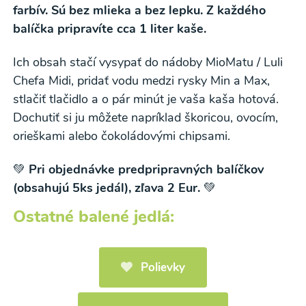
farbív. Sú bez mlieka a bez lepku. Z každého
balíčka pripravíte cca 1 liter kaše.
Ich obsah stačí vysypať do nádoby MioMatu / Luli
Chefa Midi, pridať vodu medzi rysky Min a Max,
stlačiť tlačidlo a o pár minút je vaša kaša hotová.
Dochutiť si ju môžete napríklad škoricou, ovocím,
orieškami alebo čokoládovými chipsami.
💚
Pri objednávke predpripravných balíčkov
(obsahujú 5ks jedál), zľava 2 Eur.
💚
Ostatné balené jedlá:
Polievky