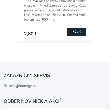
-- zdravá kaša na zdravé trávenie a dobitie
energie. -- Vhodné pre deti od 1 roku. Kaša
je určená na prípravu v MioMate (objem 1
liter). V prípade použitia v Luli Chefovi Midi
(objem 450-600ml)...
Kúpiť
2,80 €
ZÁKAZNÍCKY SERVIS
info@mamigo.sk
ODBER NOVINIEK A AKCIÍ