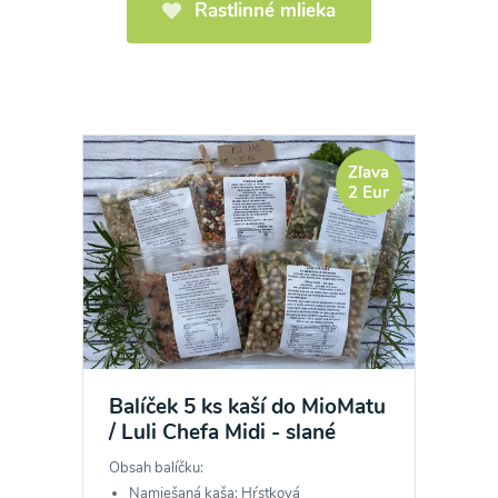
Rastlinné mlieka
Zľava
2 Eur
Balíček 5 ks kaší do MioMatu
/ Luli Chefa Midi - slané
Obsah balíčku:
Namiešaná kaša: Hŕstková