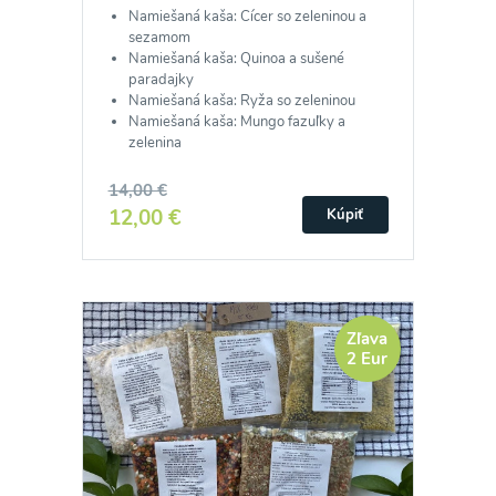
Namiešaná kaša: Cícer so zeleninou a
sezamom
Namiešaná kaša: Quinoa a sušené
paradajky
Namiešaná kaša: Ryža so zeleninou
Namiešaná kaša: Mungo fazuľky a
zelenina
14,00 €
12,00 €
Kúpiť
Zľava
2 Eur