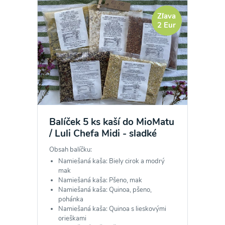
Zľava
2 Eur
Balíček 5 ks kaší do MioMatu
/ Luli Chefa Midi - sladké
Obsah balíčku:
Namiešaná kaša: Biely cirok a modrý
mak
Namiešaná kaša: Pšeno, mak
Namiešaná kaša: Quinoa, pšeno,
pohánka
Namiešaná kaša: Quinoa s lieskovými
orieškami