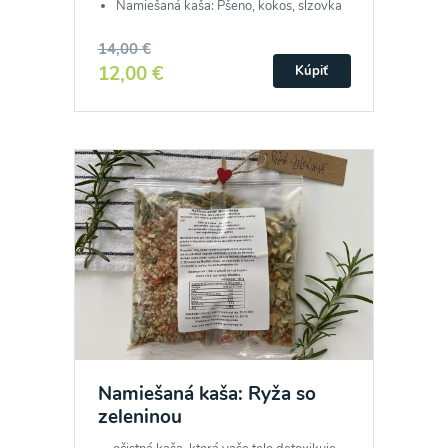
Namiešaná kaša: Pšeno, kokos, slzovka
14,00 €
12,00 €
Kúpiť
Namiešaná kaša: Ryža so
zeleninou