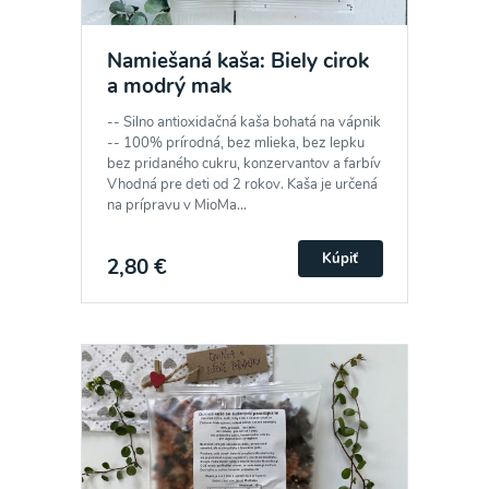
Namiešaná kaša: Biely cirok
a modrý mak
-- Silno antioxidačná kaša bohatá na vápnik
-- 100% prírodná, bez mlieka, bez lepku
bez pridaného cukru, konzervantov a farbív
Vhodná pre deti od 2 rokov. Kaša je určená
na prípravu v MioMa...
Odber noviniek a akcií
Kúpiť
2,80 €
Odoslaním registrácie na Newsletter súhlasím so
spracovaním osobných údajov pre účely
zasielania newsletteru a potvrdzujem, že som si
prečítal(a)
informácie o Ochrane osobných
údajov
a súhlasím s nimi.
Súhlasím