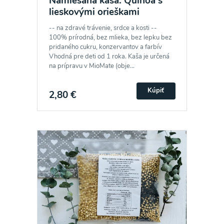
Namiešaná kaša: Quinoa s
lieskovými orieškami
-- na zdravé trávenie, srdce a kosti --
100% prírodná, bez mlieka, bez lepku bez
pridaného cukru, konzervantov a farbív
Vhodná pre deti od 1 roka. Kaša je určená
na prípravu v MioMate (obje...
Kúpiť
2,80 €