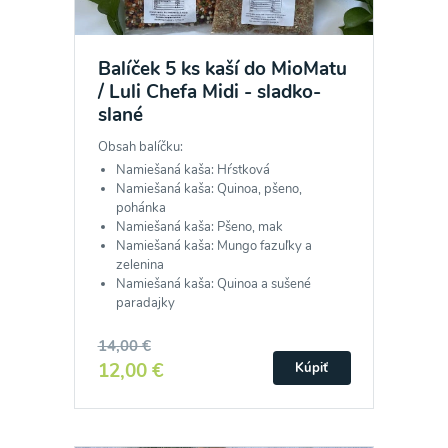
Balíček 5 ks kaší do MioMatu
/ Luli Chefa Midi - sladko-
slané
Obsah balíčku:
Namiešaná kaša: Hŕstková
Namiešaná kaša: Quinoa, pšeno,
pohánka
Namiešaná kaša: Pšeno, mak
Namiešaná kaša: Mungo fazuľky a
zelenina
Namiešaná kaša: Quinoa a sušené
paradajky
14,00 €
12,00 €
Kúpiť