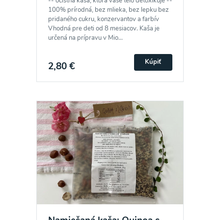
-- očistná kaša, ktorá vaše telo detoxikuje --
100% prírodná, bez mlieka, bez lepku bez
pridaného cukru, konzervantov a farbív
Vhodná pre deti od 8 mesiacov. Kaša je
určená na prípravu v Mio...
Kúpiť
2,80 €