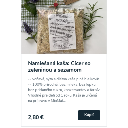
Namiešaná kaša: Cícer so
zeleninou a sezamom
-- voňavá, sýta a diétna kaša plná bielkovín
-- 100% prírodná, bez mlieka, bez lepku
bez pridaného cukru, konzervantov a farbív
Vhodné pre deti od 1 roku. Kaša je určená
na prípravu v MioMat...
Kúpiť
2,80 €