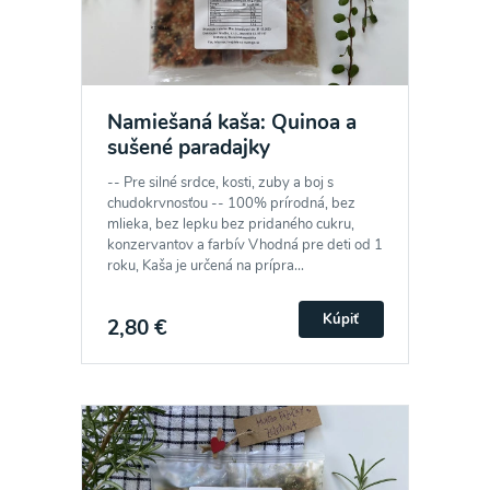
Namiešaná kaša: Quinoa a
sušené paradajky
-- Pre silné srdce, kosti, zuby a boj s
chudokrvnosťou -- 100% prírodná, bez
mlieka, bez lepku bez pridaného cukru,
konzervantov a farbív Vhodná pre deti od 1
roku, Kaša je určená na prípra...
Kúpiť
2,80 €