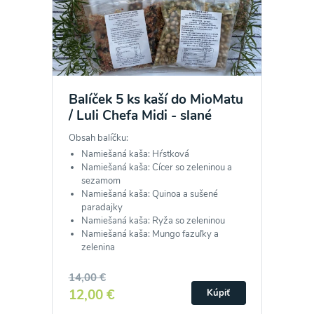
Balíček 5 ks kaší do MioMatu
/ Luli Chefa Midi - slané
Obsah balíčku:
Namiešaná kaša: Hŕstková
Namiešaná kaša: Cícer so zeleninou a
sezamom
Namiešaná kaša: Quinoa a sušené
paradajky
Namiešaná kaša: Ryža so zeleninou
Namiešaná kaša: Mungo fazuľky a
zelenina
14,00 €
12,00 €
Kúpiť