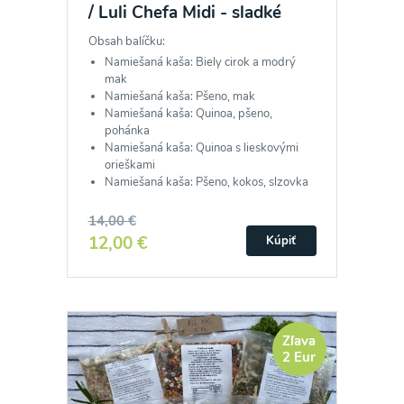
/ Luli Chefa Midi - sladké
Obsah balíčku:
Namiešaná kaša: Biely cirok a modrý
mak
Namiešaná kaša: Pšeno, mak
Namiešaná kaša: Quinoa, pšeno,
pohánka
Namiešaná kaša: Quinoa s lieskovými
orieškami
Namiešaná kaša: Pšeno, kokos, slzovka
14,00 €
12,00 €
Kúpiť
Zľava
2 Eur