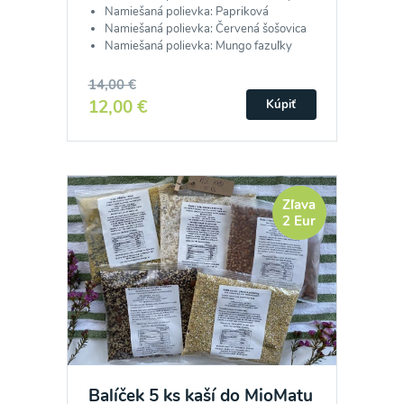
Namiešaná polievka: Papriková
Namiešaná polievka: Červená šošovica
Namiešaná polievka: Mungo fazuľky
14,00 €
12,00 €
Kúpiť
Zľava
2 Eur
Balíček 5 ks kaší do MioMatu