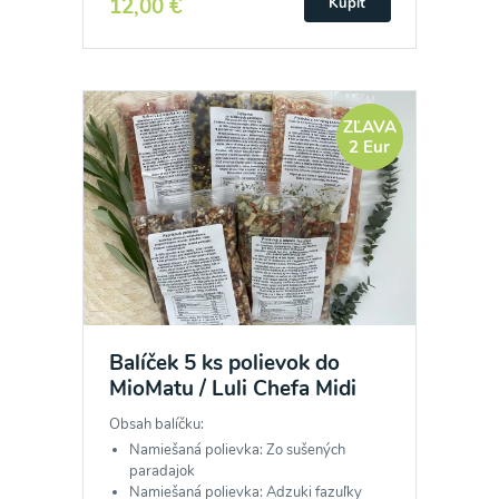
12,00 €
Kúpiť
ZĽAVA
Odber noviniek a akcií
2 Eur
Odoslaním registrácie na Newsletter súhlasím so
spracovaním osobných údajov pre účely
zasielania newsletteru a potvrdzujem, že som si
prečítal(a)
informácie o Ochrane osobných
údajov
a súhlasím s nimi.
Balíček 5 ks polievok do
Súhlasím
MioMatu / Luli Chefa Midi
Obsah balíčku:
Namiešaná polievka: Zo sušených
paradajok
Namiešaná polievka: Adzuki fazuľky