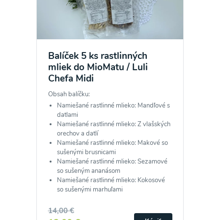
Balíček 5 ks rastlinných
mliek do MioMatu / Luli
Chefa Midi
Obsah balíčku:
Namiešané rastlinné mlieko: Mandľové s
datlami
Namiešané rastlinné mlieko: Z vlašských
orechov a datlí
Namiešané rastlinné mlieko: Makové so
sušenými brusnicami
Namiešané rastlinné mlieko: Sezamové
so sušeným ananásom
Namiešané rastlinné mlieko: Kokosové
so sušenými marhuľami
14,00 €