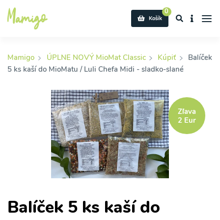
0
Košík
Mamigo
ÚPLNE NOVÝ MioMat Classic
Kúpiť
Balíček
5 ks kaší do MioMatu / Luli Chefa Midi - sladko-slané
Zľava
2 Eur
Balíček 5 ks kaší do