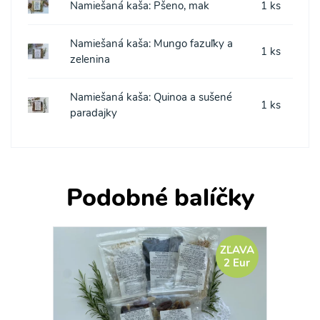
Namiešaná kaša: Pšeno, mak
1 ks
Namiešaná kaša: Mungo fazuľky a
1 ks
zelenina
Namiešaná kaša: Quinoa a sušené
1 ks
paradajky
Podobné balíčky
ZĽAVA
2 Eur