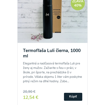
ZĽAVA
40%
Termofľaša Luli čierna, 1000
ml
Elegantná a nadčasová termofľaša Luli pre
ženy aj mužov. Zažiarite s ňou v práci, v
škole, pri športe, na prechádzke či v
prírode. Vďaka objemu 1 liter vám poskytne
pitný režim na dlhé hodiny. Zobe...
20,90 €
12,54 €
Kúpiť