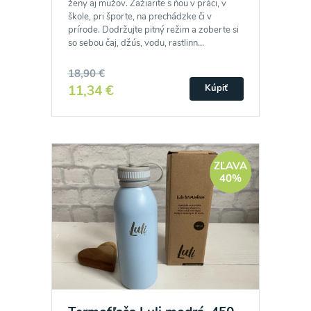
zasielania newsletteru a potvrdzujem, že som si
ženy aj mužov. Zažiarite s ňou v práci, v
škole, pri športe, na prechádzke či v
prečítal(a)
informácie o Ochrane osobných
prírode. Dodržujte pitný režim a zoberte si
so sebou čaj, džús, vodu, rastlinn...
údajov
a súhlasím s nimi.
18,90 €
Súhlasím
11,34 €
Kúpiť
ZĽAVA
40%