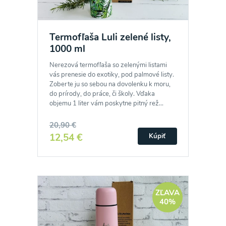
Termofľaša Luli zelené listy,
1000 ml
Nerezová termofľaša so zelenými listami
vás prenesie do exotiky, pod palmové listy.
Zoberte ju so sebou na dovolenku k moru,
do prírody, do práce, či školy. Vďaka
objemu 1 liter vám poskytne pitný rež...
20,90 €
12,54 €
Kúpiť
ZĽAVA
40%