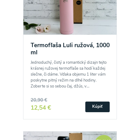
Termofľaša Luli ružová, 1000
ml
Jednoduchý, čistý a romantický dizajn tejto
krásnej ružovej termofľaše sa hodí každej
slečne, či dáme. Vďaka objemu 1 liter vám
poskytne pitný režim na dlhé hodiny.
Zoberte si so sebou čaj, džús, v...
20,90 €
12,54 €
Kúpiť