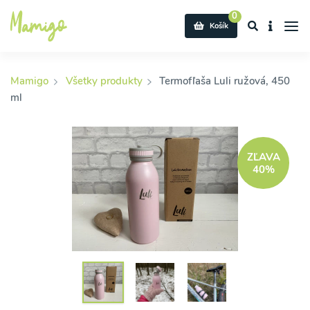
0
Košík
Mamigo
Všetky produkty
Termofľaša Luli ružová, 450
ml
ZĽAVA
40%