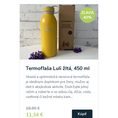
ZĽAVA
40%
Termofľaša Luli žltá, 450 ml
Veselá a optimistická nerezová termofľaša
je ideálnym doplnkom pre ženy, mužov aj
deti k akejkoľvek aktivite. Dodržujte pitný
režim a zoberte si so sebou čaj, džús, vodu,
rastlinné či bežné mlieko kam...
18,90 €
11,34 €
Kúpiť