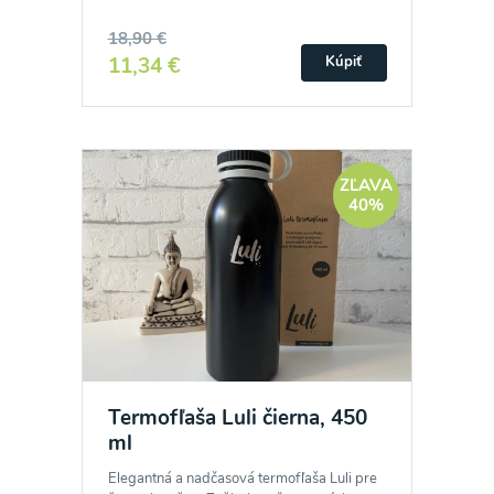
18,90 €
11,34 €
Kúpiť
ZĽAVA
40%
Odber noviniek a akcií
Termofľaša Luli čierna, 450
Odoslaním registrácie na Newsletter súhlasím so
ml
spracovaním osobných údajov pre účely
Elegantná a nadčasová termofľaša Luli pre