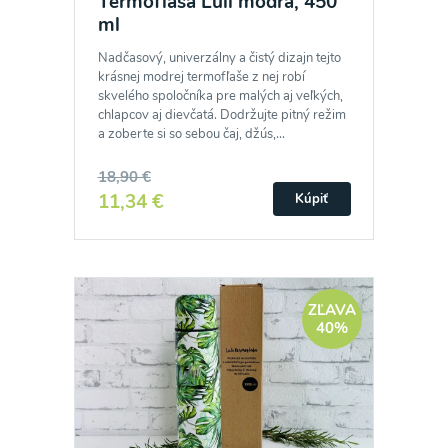
Termofľaša Luli modrá, 450
ml
Nadčasový, univerzálny a čistý dizajn tejto
krásnej modrej termofľaše z nej robí
skvelého spoločníka pre malých aj veľkých,
chlapcov aj dievčatá. Dodržujte pitný režim
a zoberte si so sebou čaj, džús,...
18,90 €
11,34 €
Kúpiť
ZĽAVA
40%