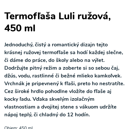
Termofľaša Luli ružová,
450 ml
Jednoduchý, čistý a romantický dizajn tejto
krásnej ružovej termofľaše sa hodí každej slečne,
či dáme do práce, do školy alebo na výlet.
Dodržujte pitný režim a zoberte si so sebou čaj,
džús, vodu, rastlinné či bežné mlieko kamkoľvek.
Vrchnák je pripevnený k fľaši, preto ho nestratíte.
Cez široké hrdlo pohodlne vložíte do fľaše aj
kocky ľadu. Vďaka skvelým izolačným
vlastnostiam a dvojitej stene s vákuom udržíte
nápoj teplý, či chladný do 12 hodín.
Objem: 450 ml