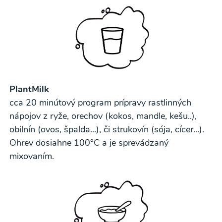
PlantMilk
cca 20 minútový program prípravy rastlinných
nápojov z ryže, orechov (kokos, mandle, kešu..),
obilnín (ovos, špalda...), či strukovín (sója, cícer...).
Ohrev dosiahne 100°C a je sprevádzaný
mixovaním.