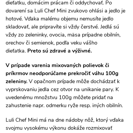
dieťatku, domácim prácam či oddychovať. Po
dovarení sa Luli Chef Mini zvukovo ohlási a jedlo je
hotové. Vďaka malému objemu nemusíte jedlo
skladovať, ale pripravíte si vždy čerstvé. Jedlá sú
vždy zo zeleninky, ovocia, mäsa prípadne obilnín,
orechov či semienok, podľa veku vášho
dieťatka.
Preto sú zdravé a výživné.
V prípade varenia mixovaných polievok či
príkrmov neodporúčame prekročiť váhu 100g
zeleniny.
V opačnom prípade môže dochádzať k
vyprskovaniu jedla cez otvor na unikanie pary. K
uvedenému množstvu 100g môžete pridať na
zahustenie napr. odmerku ryže resp. iných obilnín.
Luli Chef Mini má na dne nádoby nôž, ktorý vďaka
svojmu vysokému výkonu dokáže rozmixovať