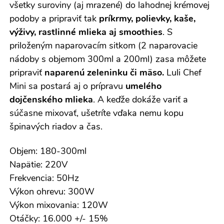
všetky suroviny (aj mrazené) do lahodnej krémovej
podoby a pripraviť tak
príkrmy, polievky, kaše,
výživy, rastlinné mlieka aj smoothies
. S
priloženým naparovacím sitkom (2 naparovacie
nádoby s objemom 300ml a 200ml) zasa môžete
pripraviť
naparenú zeleninku či mäso.
Luli Chef
Mini sa postará aj o prípravu
umelého
dojčenského mlieka
. A keďže dokáže variť a
súčasne mixovať, ušetríte vďaka nemu kopu
špinavých riadov a čas.
Objem: 180-300ml
Napätie: 220V
Frekvencia: 50Hz
Výkon ohrevu: 300W
Výkon mixovania: 120W
Otáčky: 16.000 +/- 15%