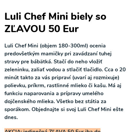
Luli Chef Mini biely so
ZĽAVOU 50 Eur
Luli Chef Mini (objem 180-300ml) ocenia
predovšetkým mamičky pri zavádzaní tuhej
stravy pre bábätká. Stačí do neho vložiť
zeleninku, zaliať vodou a stlačiť tlačidlo. Cca o 20
minút takto za vás pripraví (uvarí aj rozmixuje)
polievku, príkrm, rastlinné mlieko či kašu. Má aj
funkciu naparovania a prípravy umelého
dojčenského mlieka. Všetko bez státia za
sporákom. Objednajte si svoj Luli Chef Mini ešte
dnes.
AKCIA: jedinečná ZĽAVA 50 Eur iba do