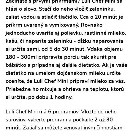
Začínate s prvými príkrmami? Luli Chef Mini sa
hlási o slovo. Stačí do neho vložiť zeleninku,
zaliať vodou a stlačiť tlačidlo. Cca o 20 minút je
príkrm uvarený a vymixovaný. Rovnako
jednoducho uvaríte aj polievku, rastlinné mlieko,
kašu, či naparíte zeleninku - dĺžku naparovania
si určíte sami, od 5 do 30 minút. Vďaka objemu
180 - 300ml pripravíte porciu tak akurát pre
bábätko a prípadne aj ďalšie dieťatko. Ak je vaše
dieťatko na umelom dojčenskom mlieku určite
oceníte, že Luli Chef Mini pripraví mlieko za vás.
Priebežne ho mixuje a ohrieva na teplotu, ktorú
si určíte, po dobu 1 hodiny.
Luli Chef Mini má 6 programov. Vložte do neho
suroviny, vyberte program a počkajte
2 až 30
minút.
Zatiaľ sa môžete venovať iným činnostiam -