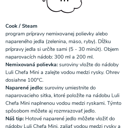
Cook / Steam
program prípravy nemixovanej polievky alebo
napareného jedla (zelenina, mäso, ryby). Dĺžku
Odber noviniek a akcií
prípravy jedla si určíte sami (5 - 30 minút).
Objem
naparovacích nádob: 300 ml a 200 ml.
Odoslaním registrácie na Newsletter súhlasím so
Nemixovaná polievka:
suroviny vložte do nádoby
spracovaním osobných údajov pre účely
Luli Chefa Mini a zalejte vodou medzi rysky. Ohrev
zasielania newsletteru a potvrdzujem, že som si
dosiahne 100°C.
prečítal(a)
informácie o Ochrane osobných
Naparené jedlo:
suroviny umiestnite do
údajov
a súhlasím s nimi.
naparovacieho sitka, ktoré položíte na nádobu Luli
Chefa Mini naplnenou vodou medzi ryskami. Týmto
Súhlasím
spôsobom môžete aj rozmrazovať jedlo.
Náš tip:
Hotové naparené jedlo môžete vložiť do
nádoby Luli Chefa Mini, zaliať vodou medzi rysky a