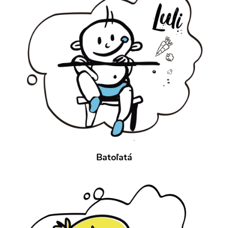
Batoľatá