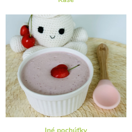
Iné pochúťky