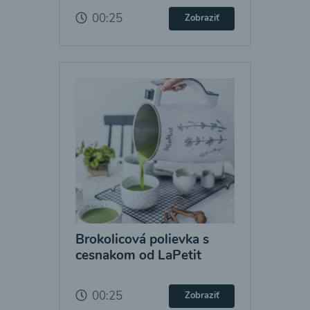
00:25
Zobraziť
Brokolicová polievka s
cesnakom od LaPetit
00:25
Zobraziť