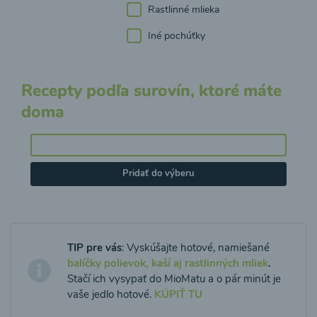
Rastlinné mlieka
Iné pochúťky
Recepty podľa surovín, ktoré máte
doma
Pridať do výberu
TIP pre vás
: Vyskúšajte hotové, namiešané
balíčky polievok, kaší aj rastlinných mliek
.
Stačí ich vysypať do MioMatu a o pár minút je
vaše jedlo hotové.
KÚPIŤ TU