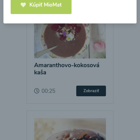
Kúpiť MioMat
Amaranthovo-kokosová
kaša
00:25
Zobraziť