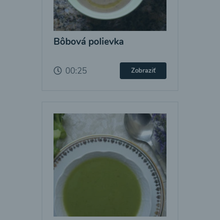
Bôbová polievka
00:25
Zobraziť