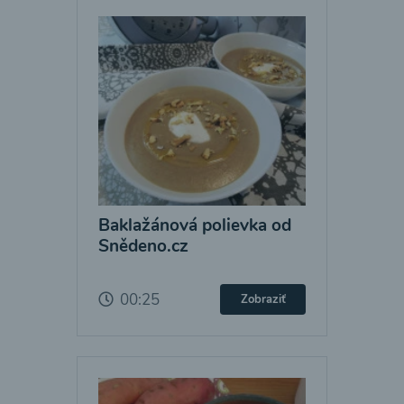
Baklažánová polievka od
Snědeno.cz
00:25
Zobraziť