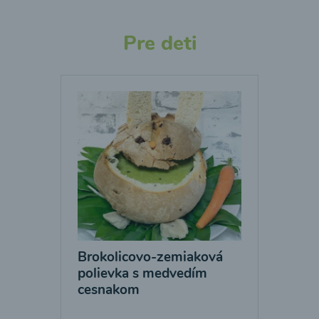
Pre deti
Brokolicovo-zemiaková
polievka s medvedím
cesnakom