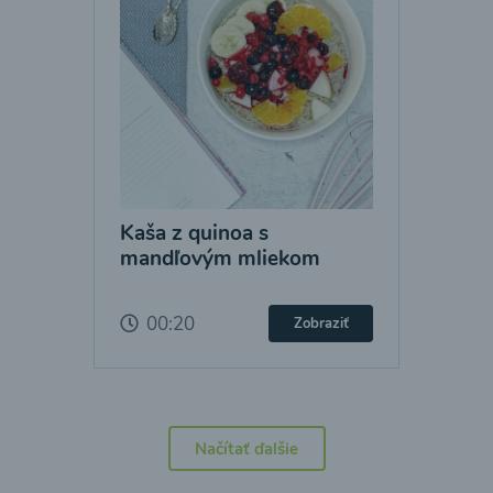
Kaša z quinoa s
mandľovým mliekom
00:20
Zobraziť
Načítať ďalšie