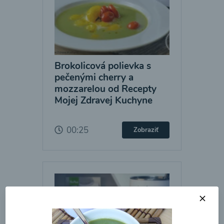
Brokolicová polievka s
pečenými cherry a
mozzarelou od Recepty
Mojej Zdravej Kuchyne
00:25
Zobraziť