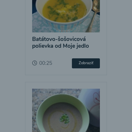
Batátovo-šošovicová
polievka od Moje jedlo
00:25
Zobraziť