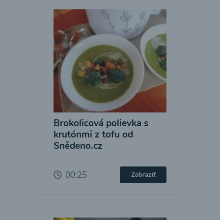
Brokolicová polievka s
krutónmi z tofu od
Snědeno.cz
00:25
Zobraziť