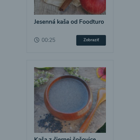
Jesenná kaša od Foodturo
00:25
Zobraziť
Kaša z čiernej šošovice