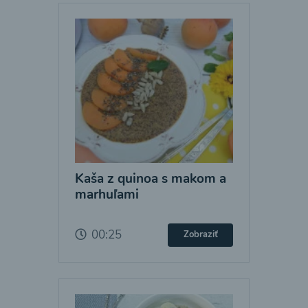
Kaša z quinoa s makom a
marhuľami
00:25
Zobraziť