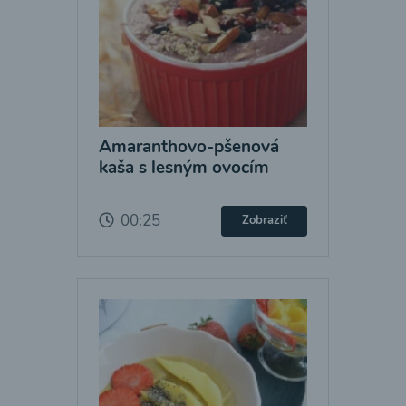
Amaranthovo-pšenová
kaša s lesným ovocím
00:25
Zobraziť