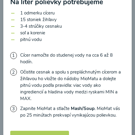
Na liter polievky potrebujeme
zasielania newsletteru a potvrdzujem, že som si
prečítal(a)
informácie o Ochrane osobných
1 odmerku cíceru
údajov
a súhlasím s nimi.
15 stoniek žihľavy
Brokolicové cappuccino
3-4 strúčiky cesnaku
Súhlasím
soľ a korenie
pitnú vodu
00:25
Zobraziť
Cícer namočte do studenej vody na cca 6 až 8
hodín.
Očistite cesnak a spolu s prepláchnutým cícerom a
Načítať ďalšie
žihľavou ho vložte do nádoby MioMatu a dolejte
pitnú vodu podľa pravidla: viac vody ako
ingrediencií a hladina vody medzi ryskami MIN a
MAX.
Kaše
Zapnite MioMat a stlačte
Mash/Soup
. MioMat vás
po 25 minútach prekvapí vynikajúcou polievkou.