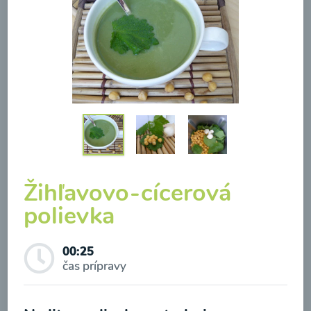
Brokolicová polievka so
syrom
00:25
Zobraziť
Žihľavovo-cícerová
polievka
Odber noviniek a akcií
00:25
čas prípravy
Odoslaním registrácie na Newsletter súhlasím so
spracovaním osobných údajov pre účely