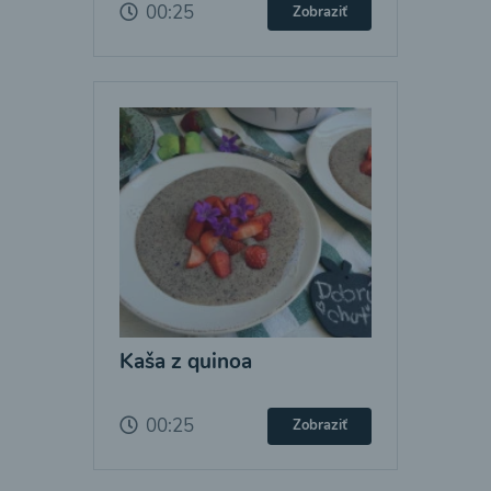
00:25
Zobraziť
Kaša z quinoa
00:25
Zobraziť