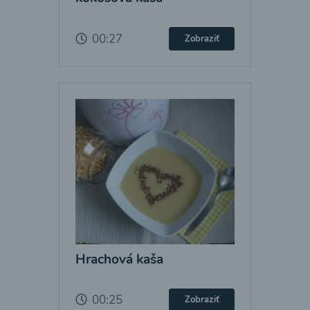
00:27
Zobraziť
Hrachová kaša
00:25
Zobraziť