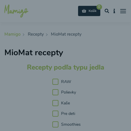
0
Košík
Mamigo
Recepty
MioMat recepty
MioMat recepty
Recepty podľa typu jedla
RAW
Polievky
Kaše
Pre deti
Smoothies