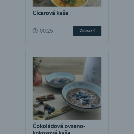
Cícerová kaša
00:25
Zobraziť
Čokoládová ovseno-
kokosová kaša