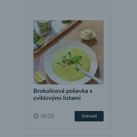
Brokolicová polievka s
cviklovými listami
00:25
Zobraziť