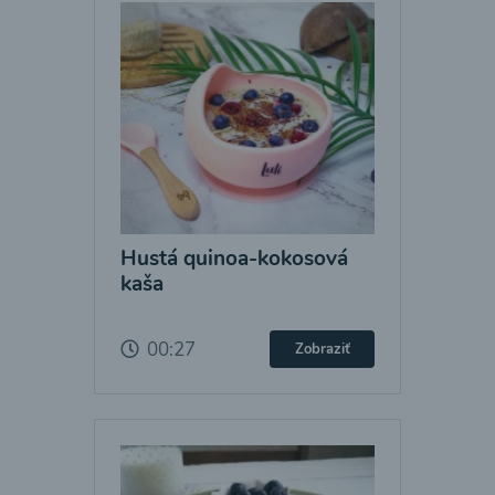
Hustá quinoa-kokosová
kaša
00:27
Zobraziť