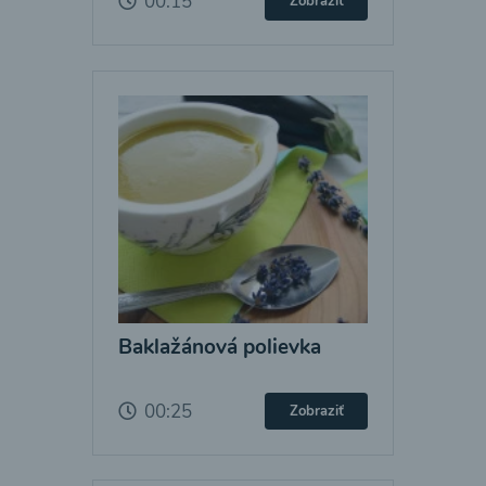
00:15
Zobraziť
Baklažánová polievka
00:25
Zobraziť