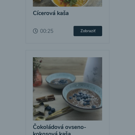
Cícerová kaša
00:25
Zobraziť
Čokoládová ovseno-
kokosová kaša