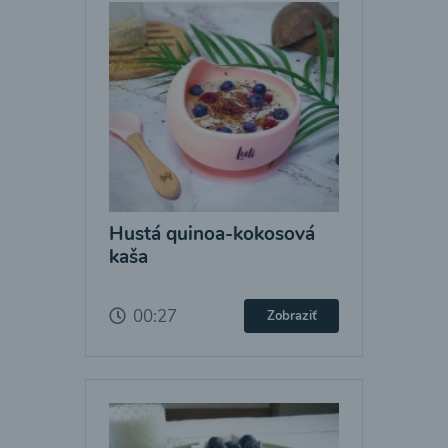
Hustá quinoa-kokosová
kaša
00:27
Zobraziť