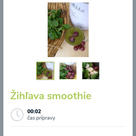
Brokolicová polievka so
syrom
00:25
Zobraziť
Žihľava smoothie
Odber noviniek a akcií
00:02
čas prípravy
Odoslaním registrácie na Newsletter súhlasím so
spracovaním osobných údajov pre účely