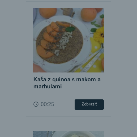
Kaša z quinoa s makom a
marhuľami
00:25
Zobraziť