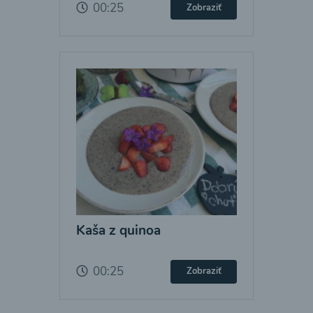
00:25
Zobraziť
Kaša z quinoa
00:25
Zobraziť