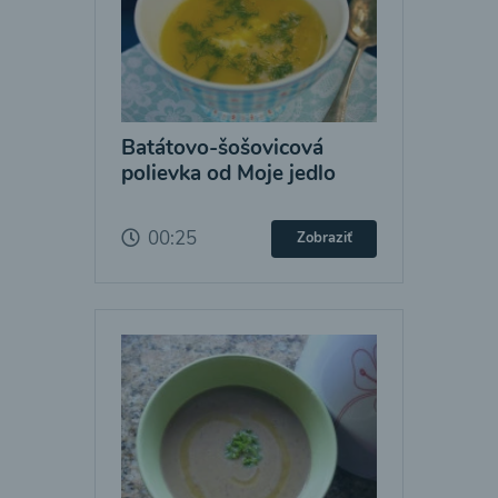
Batátovo-šošovicová
polievka od Moje jedlo
00:25
Zobraziť