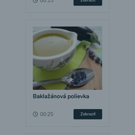
00:15
Zobraziť
Baklažánová polievka
00:25
Zobraziť