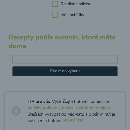
Rastlinné mlieka
Iné pochúťky
Recepty podľa surovín, ktoré máte
doma
Pridať do výberu
TIP pre vás
: Vyskúšajte hotové, namiešané
balíčky polievok, kaší aj rastlinných mliek
.
Stačí ich vysypať do MioMatu a o pár minút je
vaše jedlo hotové.
KÚPIŤ TU