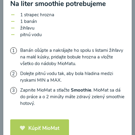
zasielania newsletteru a potvrdzujem, že som si
Na liter smoothie potrebujeme
prečítal(a)
informácie o Ochrane osobných
1 strapec hrozna
údajov
a súhlasím s nimi.
1 banán
Brokolicové cappuccino
žihľavu
Súhlasím
pitnú vodu
00:25
Zobraziť
Banán ošúpte a nakrájajte ho spolu s listami žihľavy
na malé kúsky, pridajte bobule hrozna a vložte
všetko do nádoby MioMatu.
Dolejte pitnú vodu tak, aby bola hladina medzi
Načítať ďalšie
ryskami MIN a MAX.
Zapnite MioMat a stlačte
Smoothie
. MioMat sa dá
do práce a o 2 minúty máte zdravý zelený smoothie
hotový.
Kaše
Kúpiť MioMat