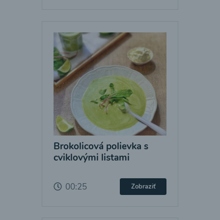
Brokolicová polievka s
cviklovými listami
00:25
Zobraziť