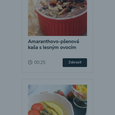
Amaranthovo-pšenová
kaša s lesným ovocím
00:25
Zobraziť