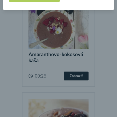
Amaranthovo-kokosová
kaša
00:25
Zobraziť