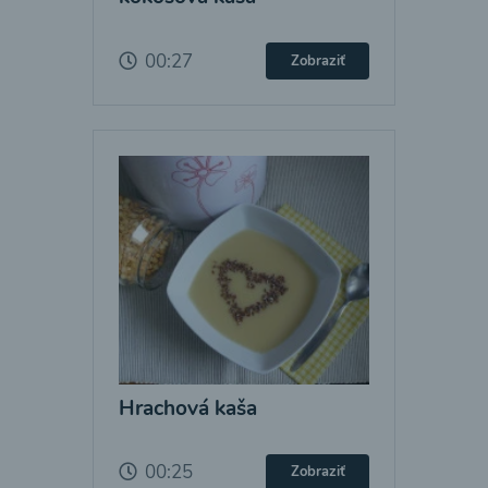
00:27
Zobraziť
Hrachová kaša
00:25
Zobraziť