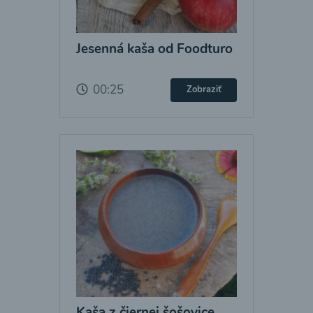
Jesenná kaša od Foodturo
00:25
Zobraziť
Kaša z čiernej šošovice