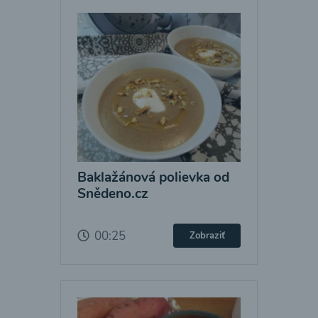
Baklažánová polievka od
Snědeno.cz
00:25
Zobraziť