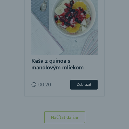
Kaša z quinoa s
mandľovým mliekom
00:20
Zobraziť
Načítať ďalšie