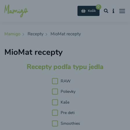
0
Košík
Mamigo
Recepty
MioMat recepty
MioMat recepty
Recepty podľa typu jedla
RAW
Polievky
Kaše
Pre deti
Smoothies