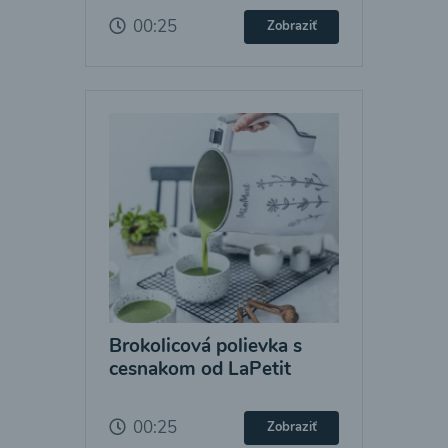
00:25
Zobraziť
Brokolicová polievka s
cesnakom od LaPetit
00:25
Zobraziť