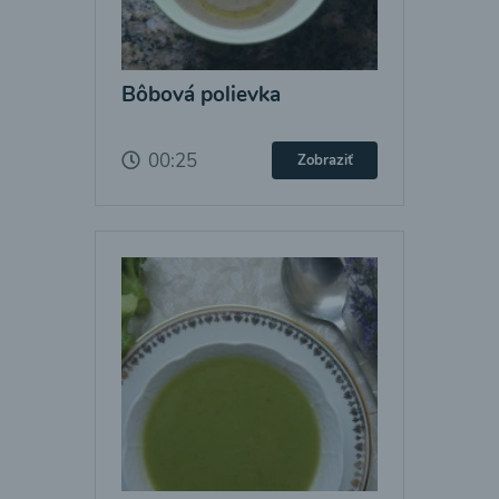
Bôbová polievka
00:25
Zobraziť