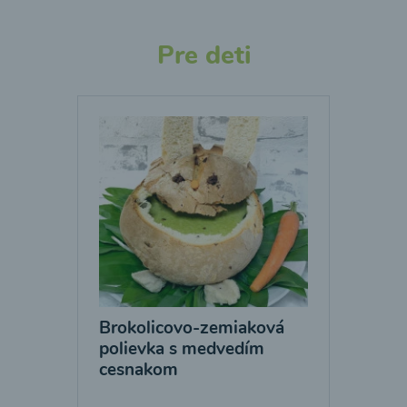
Pre deti
Brokolicovo-zemiaková
polievka s medvedím
cesnakom