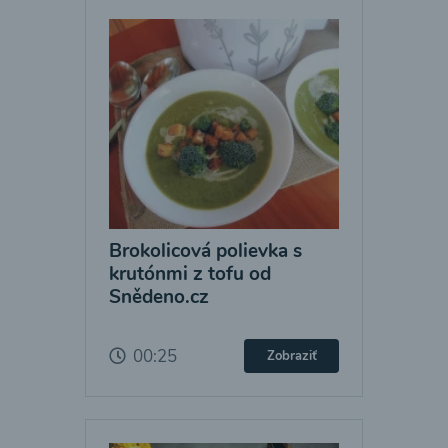
Brokolicová polievka s
krutónmi z tofu od
Snědeno.cz
00:25
Zobraziť