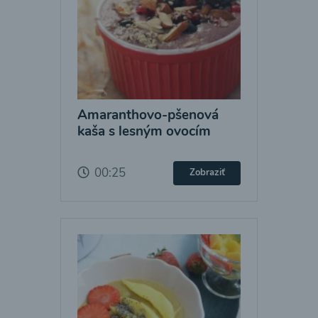
Amaranthovo-pšenová
kaša s lesným ovocím
00:25
Zobraziť