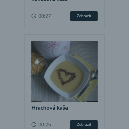
00:27
Zobraziť
Hrachová kaša
00:25
Zobraziť