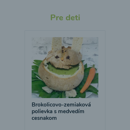
Pre deti
Brokolicovo-zemiaková
polievka s medvedím
cesnakom