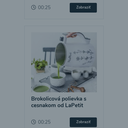
00:25
Zobraziť
Brokolicová polievka s
cesnakom od LaPetit
00:25
Zobraziť