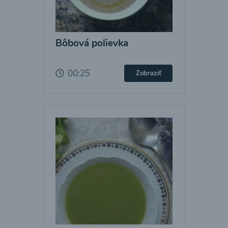
Bôbová polievka
00:25
Zobraziť