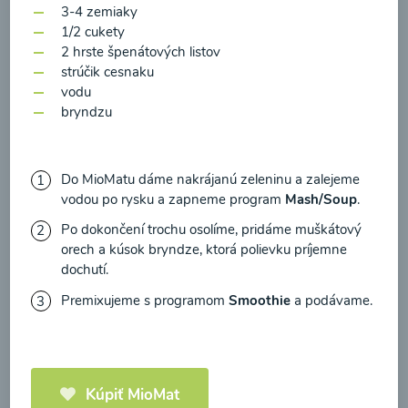
zasielania newsletteru a potvrdzujem, že som si
3-4 zemiaky
prečítal(a)
informácie o Ochrane osobných
1/2 cukety
2 hrste špenátových listov
údajov
a súhlasím s nimi.
strúčik cesnaku
Brokolicové cappuccino
vodu
Súhlasím
bryndzu
00:25
Zobraziť
Do MioMatu dáme nakrájanú zeleninu a zalejeme
vodou po rysku a zapneme program
Mash/Soup
.
Po dokončení trochu osolíme, pridáme muškátový
Načítať ďalšie
orech a kúsok bryndze, ktorá polievku príjemne
dochutí.
Premixujeme s programom
Smoothie
a podávame.
Kaše
Kúpiť MioMat