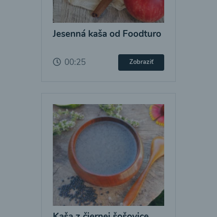
Jesenná kaša od Foodturo
00:25
Zobraziť
Kaša z čiernej šošovice