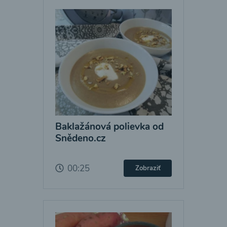
Baklažánová polievka od
Snědeno.cz
00:25
Zobraziť