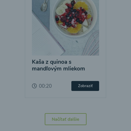
Kaša z quinoa s
mandľovým mliekom
00:20
Zobraziť
Načítať ďalšie