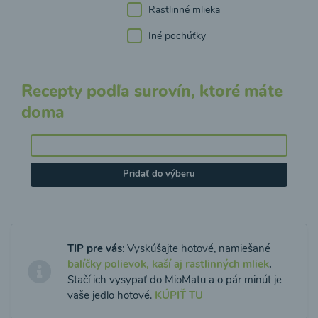
Rastlinné mlieka
Iné pochúťky
Recepty podľa surovín, ktoré máte
doma
Pridať do výberu
TIP pre vás
: Vyskúšajte hotové, namiešané
balíčky polievok, kaší aj rastlinných mliek
.
Stačí ich vysypať do MioMatu a o pár minút je
vaše jedlo hotové.
KÚPIŤ TU