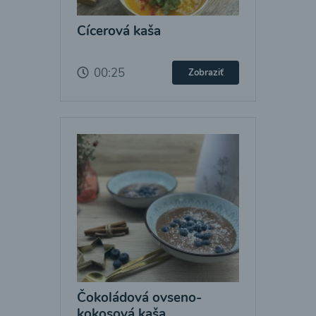
Cícerová kaša
00:25
Zobraziť
Čokoládová ovseno-
kokosová kaša