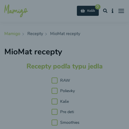
0
Košík
Mamigo
Recepty
MioMat recepty
MioMat recepty
Recepty podľa typu jedla
RAW
Polievky
Kaše
Pre deti
Smoothies