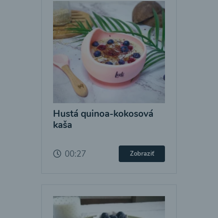
Hustá quinoa-kokosová
kaša
00:27
Zobraziť