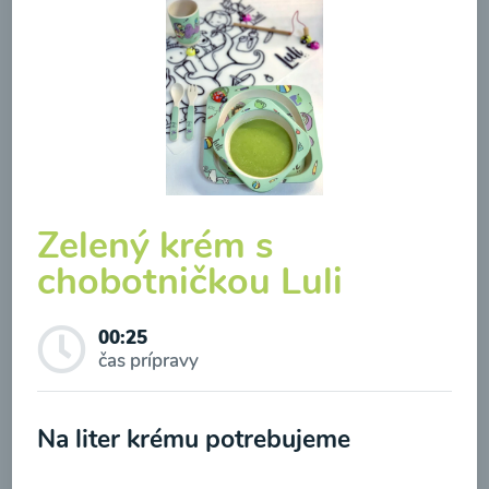
Brokolicová polievka so
syrom
00:25
Zelený krém s
Zobraziť
chobotničkou Luli
00:25
čas prípravy
Odber noviniek a akcií
Odoslaním registrácie na Newsletter súhlasím so
Na liter krému potrebujeme
spracovaním osobných údajov pre účely