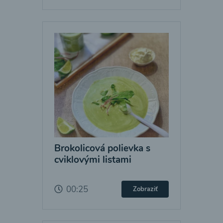
Brokolicová polievka s
cviklovými listami
00:25
Zobraziť