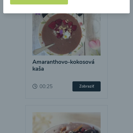
Amaranthovo-kokosová
kaša
00:25
Zobraziť