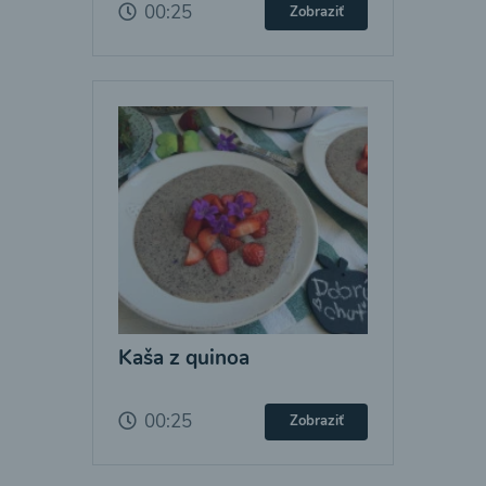
00:25
Zobraziť
Kaša z quinoa
00:25
Zobraziť