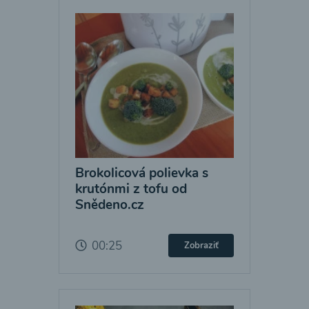
Brokolicová polievka s
krutónmi z tofu od
Snědeno.cz
00:25
Zobraziť