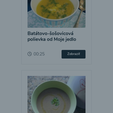
Batátovo-šošovicová
polievka od Moje jedlo
00:25
Zobraziť