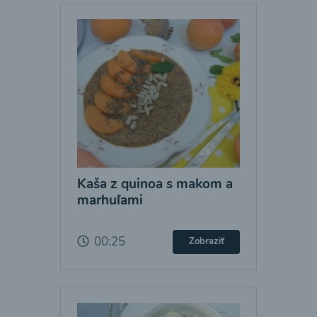
Kaša z quinoa s makom a
marhuľami
00:25
Zobraziť