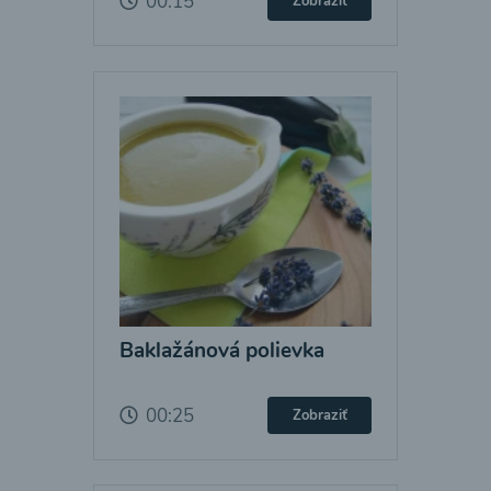
00:15
Zobraziť
Baklažánová polievka
00:25
Zobraziť