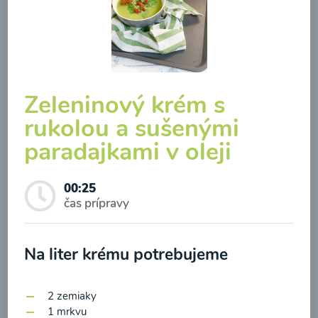
Brokolicová polievka so
Zeleninový krém s
syrom
rukolou a sušenými
paradajkami v oleji
00:25
Zobraziť
00:25
čas prípravy
Odber noviniek a akcií
Na liter krému potrebujeme
Odoslaním registrácie na Newsletter súhlasím so
2 zemiaky
spracovaním osobných údajov pre účely
1 mrkvu