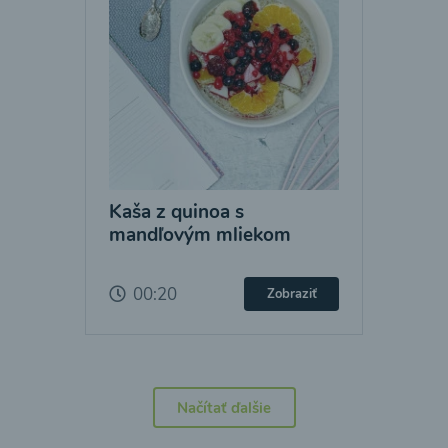
Kaša z quinoa s
mandľovým mliekom
00:20
Zobraziť
Načítať ďalšie