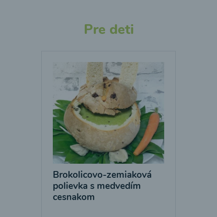
Pre deti
Brokolicovo-zemiaková
polievka s medvedím
cesnakom