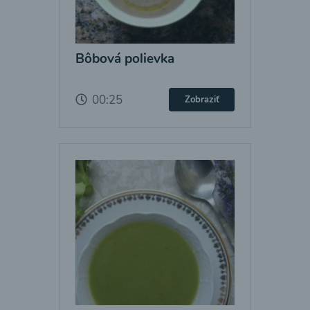
Bôbová polievka
00:25
Zobraziť