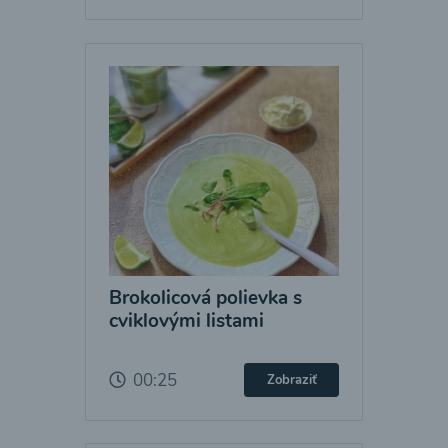
Brokolicová polievka s
cviklovými listami
00:25
Zobraziť