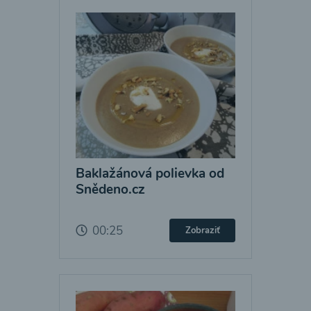
Baklažánová polievka od
Snědeno.cz
00:25
Zobraziť