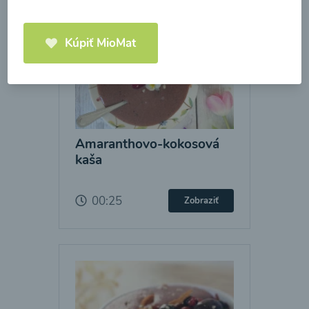
Kúpiť MioMat
Amaranthovo-kokosová
kaša
00:25
Zobraziť