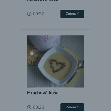
00:27
Zobraziť
Hrachová kaša
00:25
Zobraziť