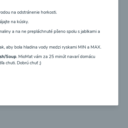
vodou na odstránenie horkosti.
Súhlasím
ájajte na kúsky.
liny a na ne prepláchnuté pšeno spolu s jablkami a
so
Brokolicové cappuccino
tak, aby bola hladina vody medzi ryskami MIN a MAX.
sh/Soup
. MioMat vám za 25 minút navarí domácu
ľa chuti. Dobrú chuť ;)
00:25
braziť
Zobraziť