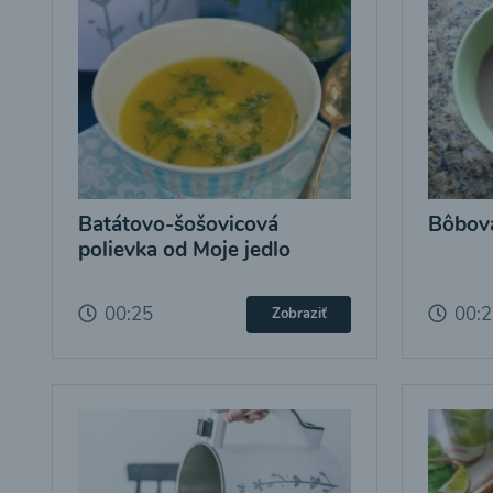
Batátovo-šošovicová
Bôbová
polievka od Moje jedlo
00:25
00:
Zobraziť