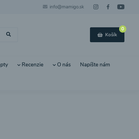
info@mamigo.sk
0
Košík
pty
Recenzie
O nás
Napíšte nám