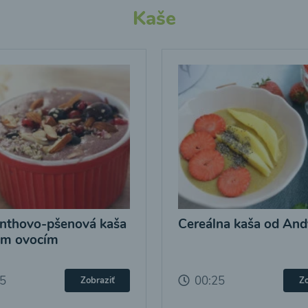
Kaše
nthovo-pšenová kaša
Cereálna kaša od And
ým ovocím
25
00:25
Zobraziť
Zo