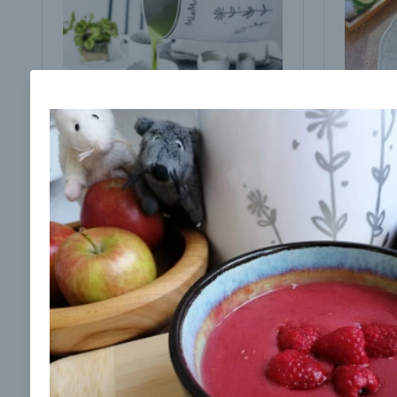
Brokolicová polievka s
Brokol
cesnakom od LaPetit
cviklo
00:25
00:
Zobraziť
Odber noviniek a akcií
Odoslaním registrácie na Newsletter súhlasím s