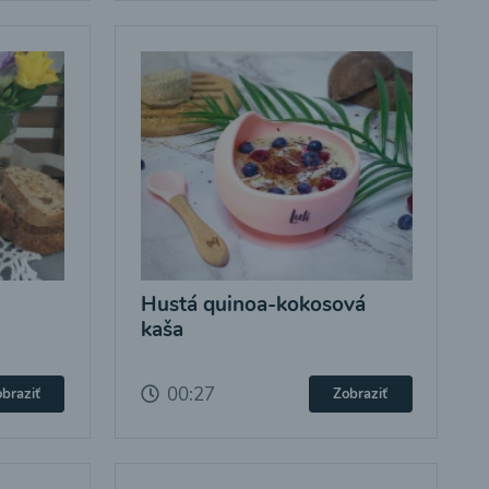
Hustá quinoa-kokosová
kaša
00:27
braziť
Zobraziť