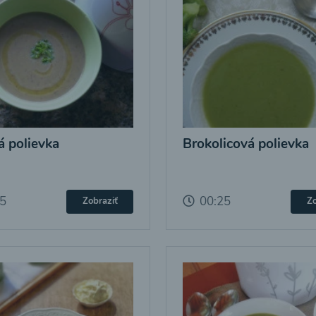
 polievka
Brokolicová polievka
25
00:25
Zobraziť
Zo