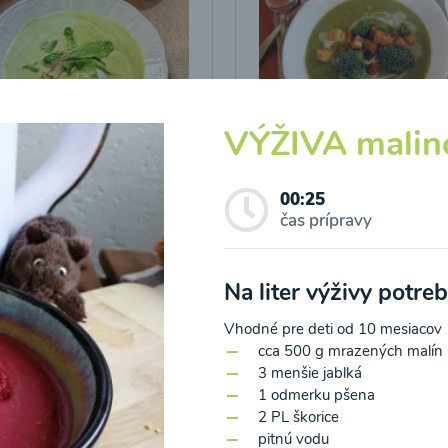
VÝŽIVA malin
icová polievka s
Brokolicová polievka 
vými listami
krutónmi z tofu od
00:25
Snědeno.cz
čas prípravy
25
00:25
Zobraziť
Zo
Na liter výživy potre
Vhodné pre deti od 10 mesiacov
cca 500 g mrazených malín
3 menšie jablká
1 odmerku pšena
2 PL škorice
o spracovaním osobných údajov pre účely zasielania newsletteru a 
pitnú vodu