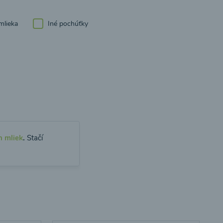
mlieka
Iné pochúťky
h mliek
.
Stačí