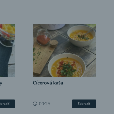
y
Cícerová kaša
00:25
braziť
Zobraziť