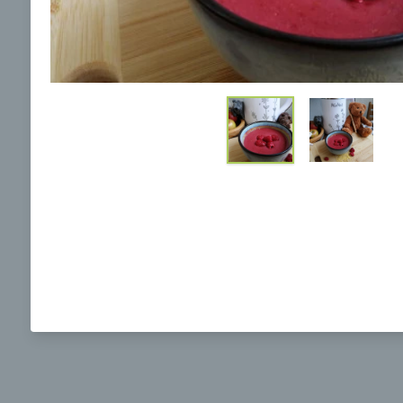
Ochrane osobných údajov
a súhlasím s nimi.
Brokolicová polievka s nivou
Brokol
pečený
mozzar
Mojej 
00:25
00:
Zobraziť