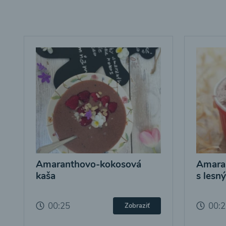
Amaranthovo-kokosová
Amara
kaša
s lesn
00:25
00:
Zobraziť