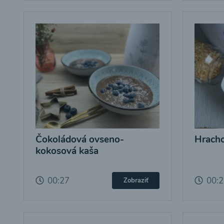
Čokoládová ovseno-
Hracho
kokosová kaša
00:27
00:
Zobraziť