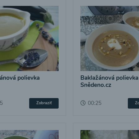
ánová polievka
Baklažánová polievka
Snědeno.cz
25
00:25
Zobraziť
Zo