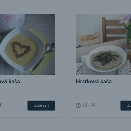
vá kaša
Hrstková kaša
25
00:25
Zobraziť
Zo