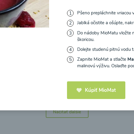
Pšeno prepláchnite vriacou 
Jablká očistite a ošúpte, nakr
Do nádoby MioMatu vložte ma
icová polievka s
Brokolicová polievka 
škoricou.
mi cherry a
syrom
Dolejte studenú pitnú vodu 
elou od Recepty
Zdravej Kuchyne
Zapnite MioMat a stlačte
Ma
malinovú výživu. Oslaďte pod
25
00:25
Zobraziť
Zo
Kúpiť MioMat
Načítať ďalšie