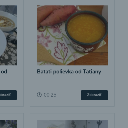
 od
Batati polievka od Tatiany
00:25
braziť
Zobraziť