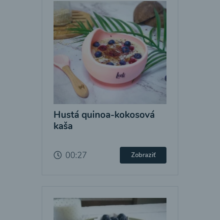
Hustá quinoa-kokosová
kaša
00:27
Zobraziť