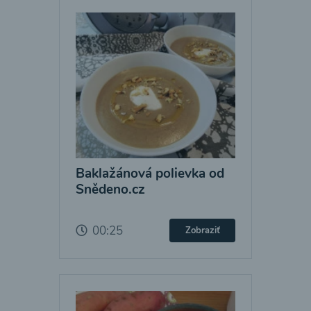
Baklažánová polievka od
Snědeno.cz
00:25
Zobraziť