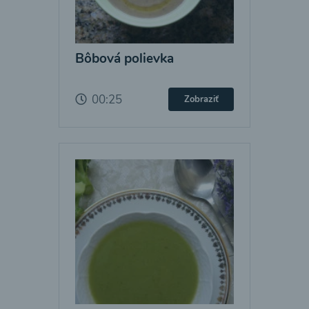
Bôbová polievka
00:25
Zobraziť