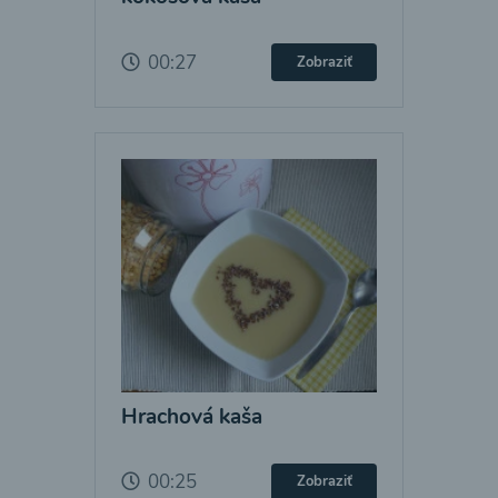
00:27
Zobraziť
Hrachová kaša
00:25
Zobraziť