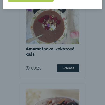
Amaranthovo-kokosová
kaša
00:25
Zobraziť