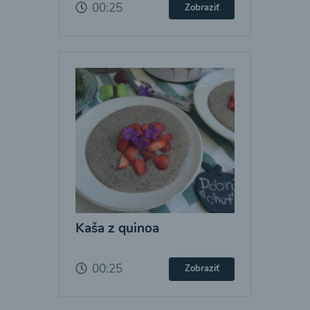
00:25
Zobraziť
Kaša z quinoa
00:25
Zobraziť