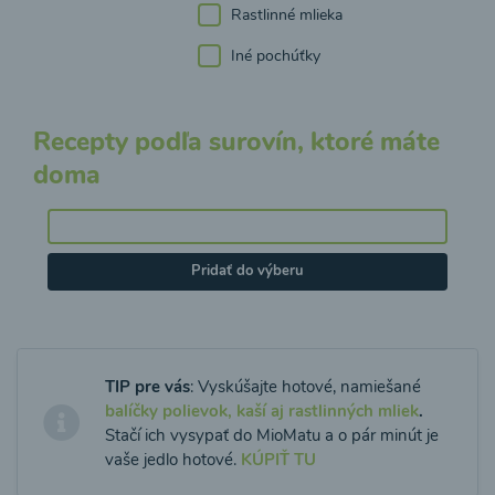
Rastlinné mlieka
Iné pochúťky
Recepty podľa surovín, ktoré máte
doma
Pridať do výberu
TIP pre vás
: Vyskúšajte hotové, namiešané
balíčky polievok, kaší aj rastlinných mliek
.
Stačí ich vysypať do MioMatu a o pár minút je
vaše jedlo hotové.
KÚPIŤ TU