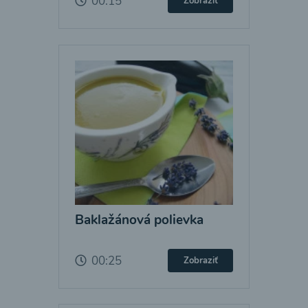
00:15
Zobraziť
Baklažánová polievka
00:25
Zobraziť