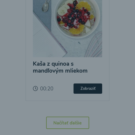
Kaša z quinoa s
mandľovým mliekom
00:20
Zobraziť
Načítať ďalšie