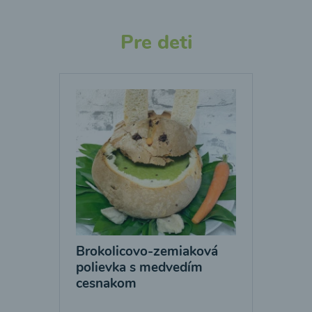
Pre deti
Brokolicovo-zemiaková
polievka s medvedím
cesnakom