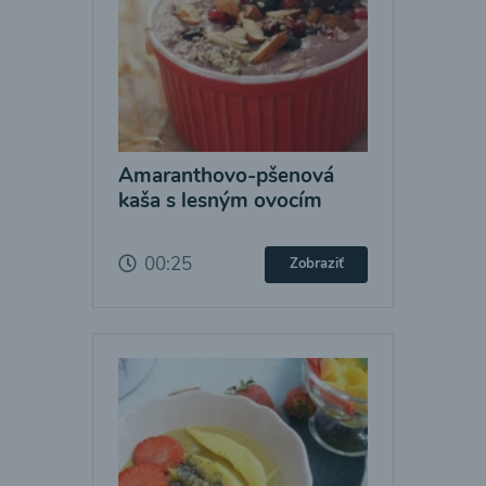
Amaranthovo-pšenová
kaša s lesným ovocím
00:25
Zobraziť