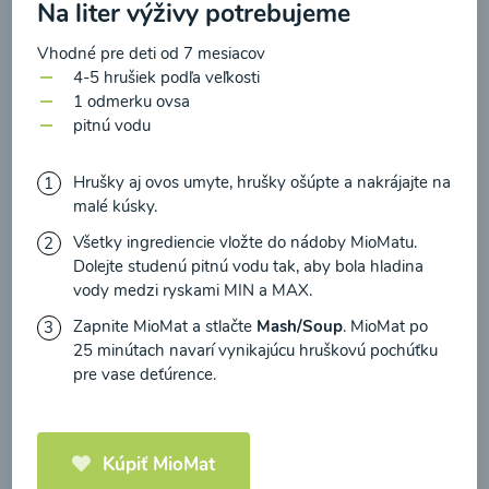
zasielania newsletteru a potvrdzujem, že som si
Na liter výživy potrebujeme
prečítal(a)
informácie o Ochrane osobných
Vhodné pre deti od 7 mesiacov
údajov
a súhlasím s nimi.
4-5 hrušiek podľa veľkosti
Brokolicové cappuccino
1 odmerku ovsa
Súhlasím
pitnú vodu
00:25
Zobraziť
Hrušky aj ovos umyte, hrušky ošúpte a nakrájajte na
malé kúsky.
Všetky ingrediencie vložte do nádoby MioMatu.
Dolejte studenú pitnú vodu tak, aby bola hladina
Načítať ďalšie
vody medzi ryskami MIN a MAX.
Zapnite MioMat a stlačte
Mash/Soup
. MioMat po
25 minútach navarí vynikajúcu hruškovú pochúťku
pre vase deťúrence.
Kaše
Kúpiť MioMat