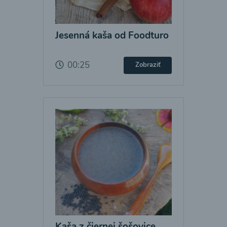
Jesenná kaša od Foodturo
00:25
Zobraziť
Kaša z čiernej šošovice