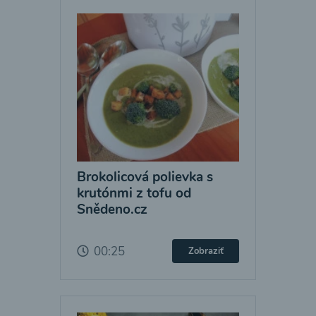
Brokolicová polievka s
krutónmi z tofu od
Snědeno.cz
00:25
Zobraziť