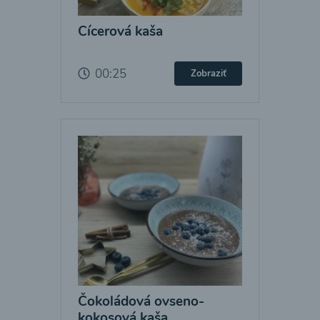
Cícerová kaša
00:25
Zobraziť
Čokoládová ovseno-
kokosová kaša