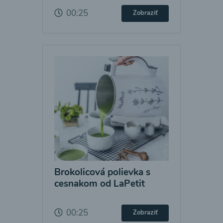
00:25
Zobraziť
Brokolicová polievka s
cesnakom od LaPetit
00:25
Zobraziť