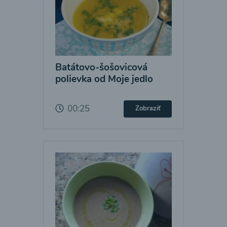
Batátovo-šošovicová
polievka od Moje jedlo
00:25
Zobraziť