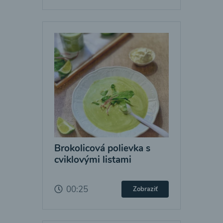
Brokolicová polievka s
cviklovými listami
00:25
Zobraziť