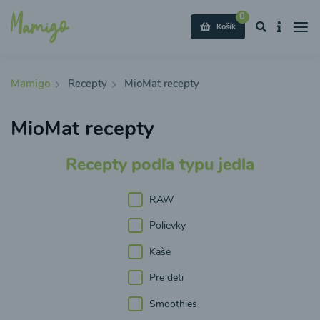
0
Košík
Mamigo
Recepty
MioMat recepty
MioMat recepty
Recepty podľa typu jedla
RAW
Polievky
Kaše
Pre deti
Smoothies