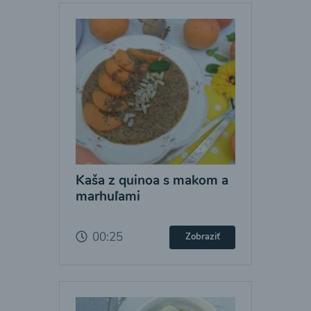
Kaša z quinoa s makom a
marhuľami
00:25
Zobraziť