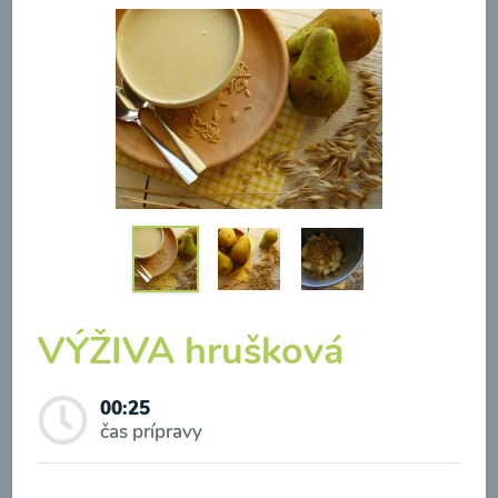
Brokolicová polievka so
syrom
00:25
Zobraziť
VÝŽIVA hrušková
Odber noviniek a akcií
00:25
čas prípravy
Odoslaním registrácie na Newsletter súhlasím so
spracovaním osobných údajov pre účely