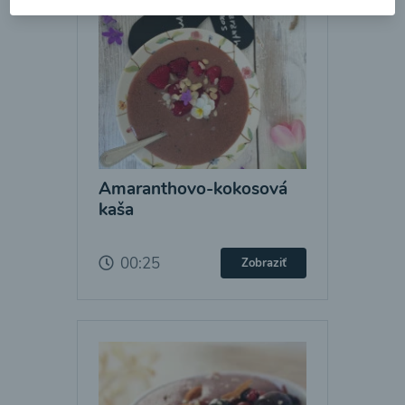
Amaranthovo-kokosová
kaša
00:25
Zobraziť