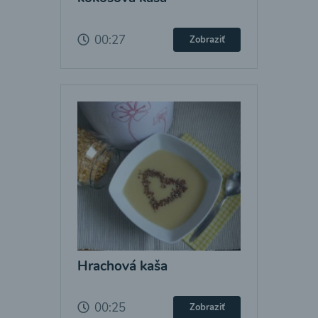
00:27
Zobraziť
Hrachová kaša
00:25
Zobraziť