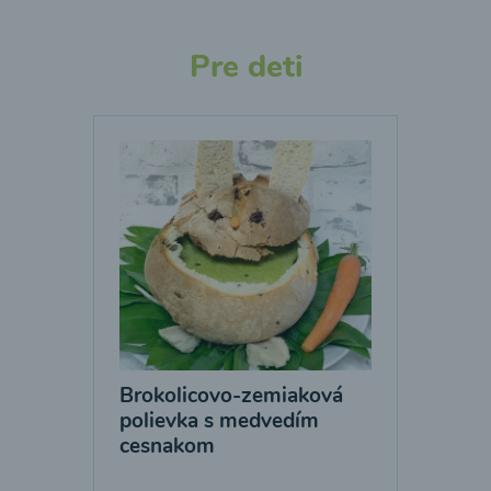
Pre deti
Brokolicovo-zemiaková
polievka s medvedím
cesnakom