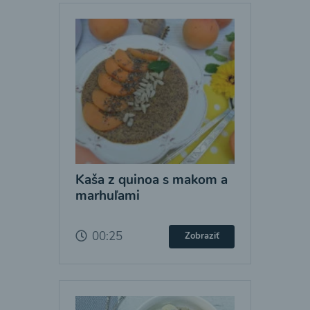
Kaša z quinoa s makom a
marhuľami
00:25
Zobraziť