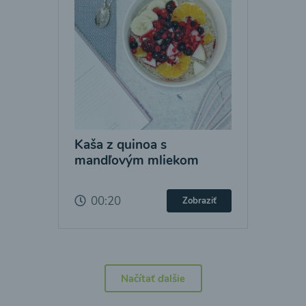
Kaša z quinoa s
mandľovým mliekom
00:20
Zobraziť
Načítať ďalšie