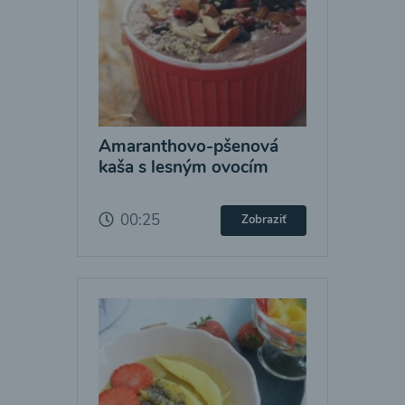
Amaranthovo-pšenová
kaša s lesným ovocím
00:25
Zobraziť