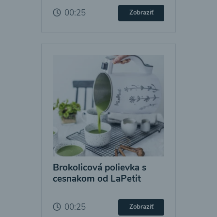
00:25
Zobraziť
Brokolicová polievka s
cesnakom od LaPetit
00:25
Zobraziť