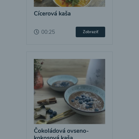
Cícerová kaša
00:25
Zobraziť
Čokoládová ovseno-
kokosová kaša