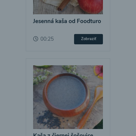
Jesenná kaša od Foodturo
00:25
Zobraziť
Kaša z čiernej šošovice