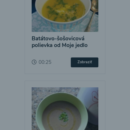
Batátovo-šošovicová
polievka od Moje jedlo
00:25
Zobraziť