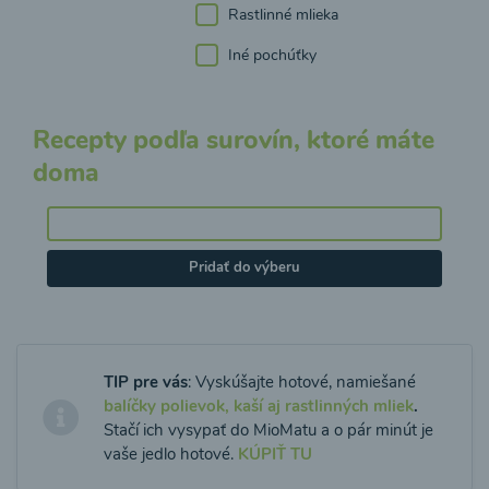
Rastlinné mlieka
Iné pochúťky
Recepty podľa surovín, ktoré máte
doma
Pridať do výberu
TIP pre vás
: Vyskúšajte hotové, namiešané
balíčky polievok, kaší aj rastlinných mliek
.
Stačí ich vysypať do MioMatu a o pár minút je
vaše jedlo hotové.
KÚPIŤ TU