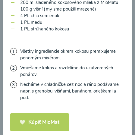
zasielania newsletteru a potvrdzujem, že som si
200 ml sladeného kokosového mlieka z MioMatu
100 g višní (my sme použili mrazené)
prečítal(a)
informácie o Ochrane osobných
4 PL chia semienok
údajov
a súhlasím s nimi.
1 PL medu
Brokolicové cappuccino
1 PL strúhaného kokosu
Súhlasím
00:25
Zobraziť
Všetky ingrediencie okrem kokosu premixujeme
ponorným mixérom.
Vmiešame kokos a rozdelíme do uzatvorených
pohárov.
Načítať ďalšie
Necháme v chladničke cez noc a ráno podávame
napr. s granolou, višňami, banánom, orieškami a
pod.
Kaše
Kúpiť MioMat