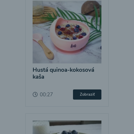
Hustá quinoa-kokosová
kaša
00:27
Zobraziť