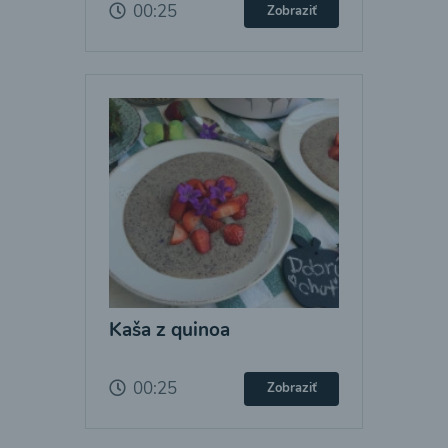
00:25
Zobraziť
Kaša z quinoa
00:25
Zobraziť