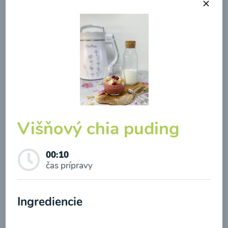
Brokolicová polievka so
syrom
00:25
Zobraziť
Višňový chia puding
00:10
čas prípravy
Odber noviniek a akcií
Ingrediencie
Odoslaním registrácie na Newsletter súhlasím so
spracovaním osobných údajov pre účely