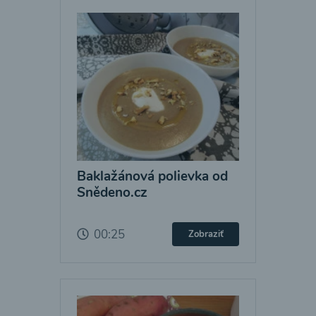
Baklažánová polievka od
Snědeno.cz
00:25
Zobraziť