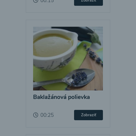
00:15
Zobraziť
Baklažánová polievka
00:25
Zobraziť