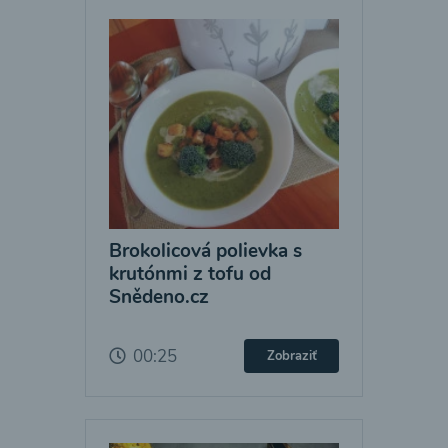
Brokolicová polievka s
krutónmi z tofu od
Snědeno.cz
00:25
Zobraziť