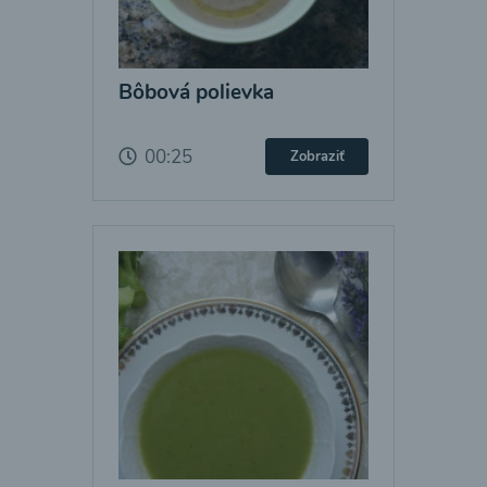
Bôbová polievka
00:25
Zobraziť