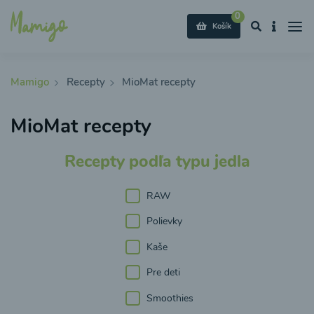
0
Košík
Mamigo
Recepty
MioMat recepty
MioMat recepty
Recepty podľa typu jedla
RAW
Polievky
Kaše
Pre deti
Smoothies