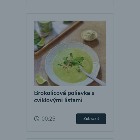
Brokolicová polievka s
cviklovými listami
00:25
Zobraziť