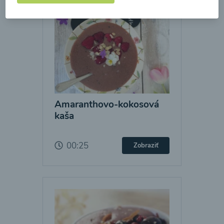
Amaranthovo-kokosová
kaša
00:25
Zobraziť