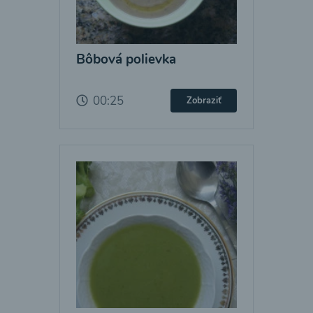
Bôbová polievka
00:25
Zobraziť