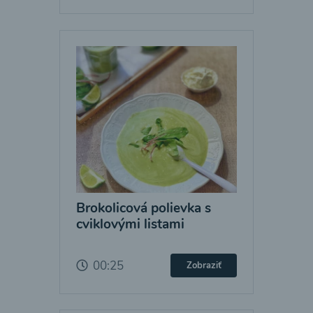
Brokolicová polievka s
cviklovými listami
00:25
Zobraziť