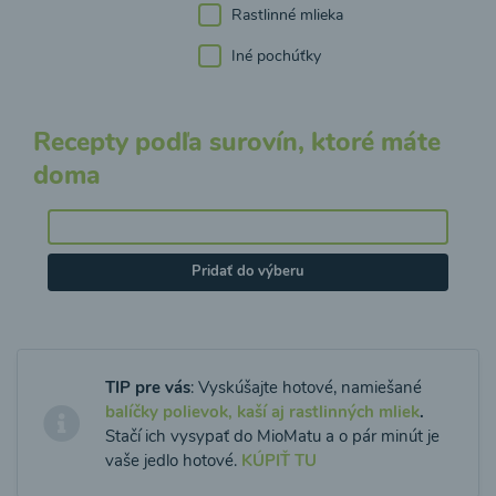
Rastlinné mlieka
Iné pochúťky
Recepty podľa surovín, ktoré máte
doma
Pridať do výberu
TIP pre vás
: Vyskúšajte hotové, namiešané
balíčky polievok, kaší aj rastlinných mliek
.
Stačí ich vysypať do MioMatu a o pár minút je
vaše jedlo hotové.
KÚPIŤ TU