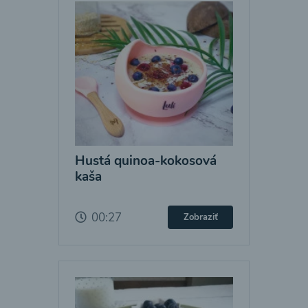
Hustá quinoa-kokosová
kaša
00:27
Zobraziť