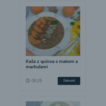
Kaša z quinoa s makom a
marhuľami
00:25
Zobraziť