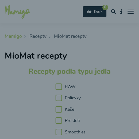
0
Košík
Mamigo
Recepty
MioMat recepty
MioMat recepty
Recepty podľa typu jedla
RAW
Polievky
Kaše
Pre deti
Smoothies