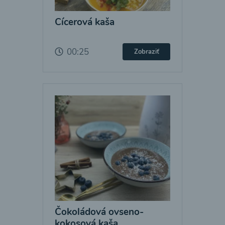
Cícerová kaša
00:25
Zobraziť
Čokoládová ovseno-
kokosová kaša