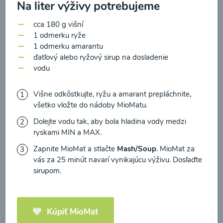
zasielania newsletteru a potvrdzujem, že som si
Na liter výživy potrebujeme
prečítal(a)
informácie o Ochrane osobných
cca 180 g višní
údajov
a súhlasím s nimi.
1 odmerku ryže
Brokolicové cappuccino
1 odmerku amarantu
Súhlasím
ďatľový alebo ryžový sirup na dosladenie
vodu
00:25
Zobraziť
Višne odkôstkujte, ryžu a amarant prepláchnite,
všetko vložte do nádoby MioMatu.
Dolejte vodu tak, aby bola hladina vody medzi
Načítať ďalšie
ryskami MIN a MAX.
Zapnite MioMat a stlačte
Mash/Soup
. MioMat za
vás za 25 minút navarí vynikajúcu výživu. Dosľaďte
sirupom.
Kaše
Kúpiť MioMat