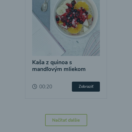
Kaša z quinoa s
mandľovým mliekom
00:20
Zobraziť
Načítať ďalšie