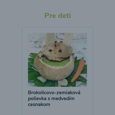
Pre deti
Brokolicovo-zemiaková
polievka s medvedím
cesnakom