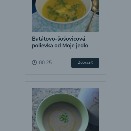
Batátovo-šošovicová
polievka od Moje jedlo
00:25
Zobraziť