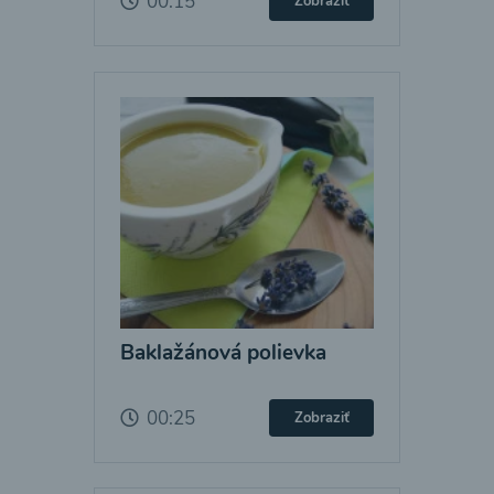
00:15
Zobraziť
Baklažánová polievka
00:25
Zobraziť