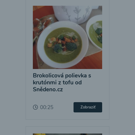
Brokolicová polievka s
krutónmi z tofu od
Snědeno.cz
00:25
Zobraziť