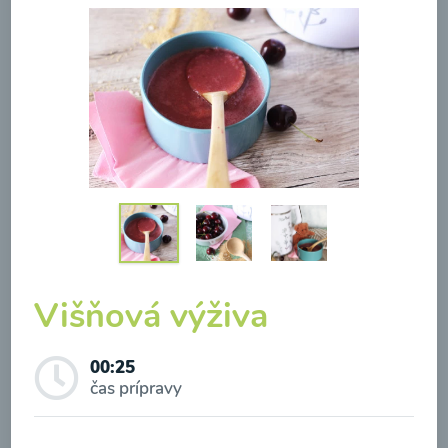
Brokolicová polievka so
syrom
00:25
Zobraziť
Višňová výživa
Odber noviniek a akcií
00:25
čas prípravy
Odoslaním registrácie na Newsletter súhlasím so
spracovaním osobných údajov pre účely