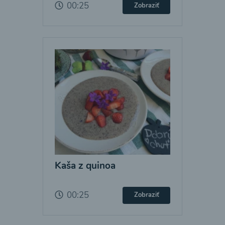
00:25
Zobraziť
Kaša z quinoa
00:25
Zobraziť