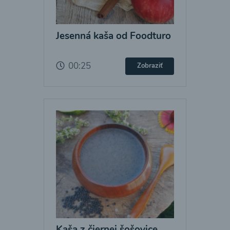
Jesenná kaša od Foodturo
00:25
Zobraziť
Kaša z čiernej šošovice