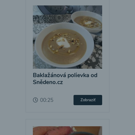
Baklažánová polievka od
Snědeno.cz
00:25
Zobraziť