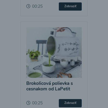
00:25
Zobraziť
Brokolicová polievka s
cesnakom od LaPetit
00:25
Zobraziť