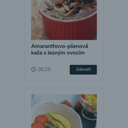
Amaranthovo-pšenová
kaša s lesným ovocím
00:25
Zobraziť