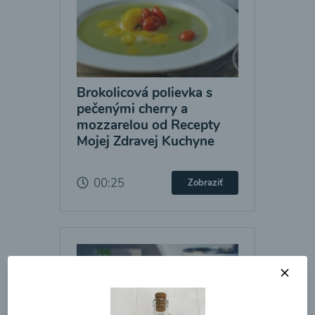
Brokolicová polievka s
pečenými cherry a
mozzarelou od Recepty
Mojej Zdravej Kuchyne
00:25
Zobraziť