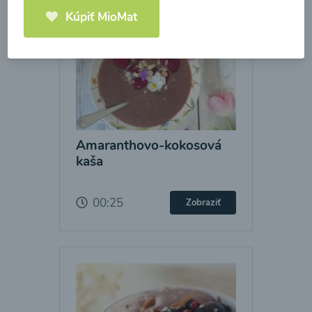
Kúpiť MioMat
Amaranthovo-kokosová
kaša
00:25
Zobraziť