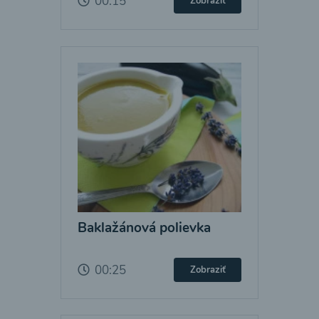
00:15
Zobraziť
Baklažánová polievka
00:25
Zobraziť