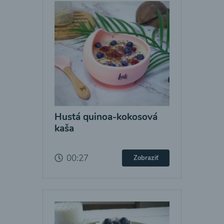
Hustá quinoa-kokosová
kaša
00:27
Zobraziť