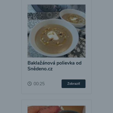
Baklažánová polievka od
Snědeno.cz
00:25
Zobraziť