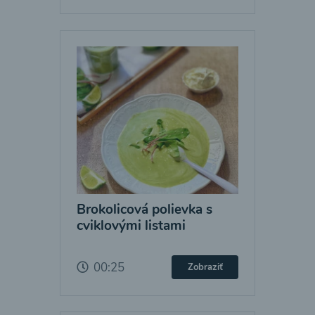
Brokolicová polievka s
cviklovými listami
00:25
Zobraziť