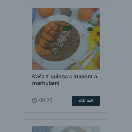
Kaša z quinoa s makom a
marhuľami
00:25
Zobraziť