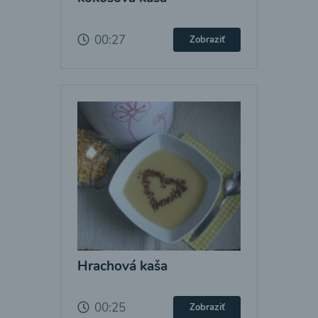
00:27
Zobraziť
Hrachová kaša
00:25
Zobraziť