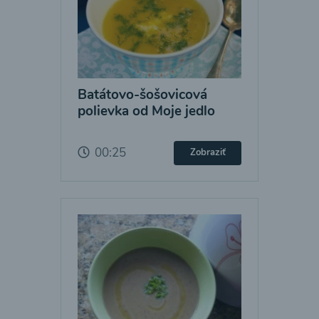
Batátovo-šošovicová
polievka od Moje jedlo
00:25
Zobraziť