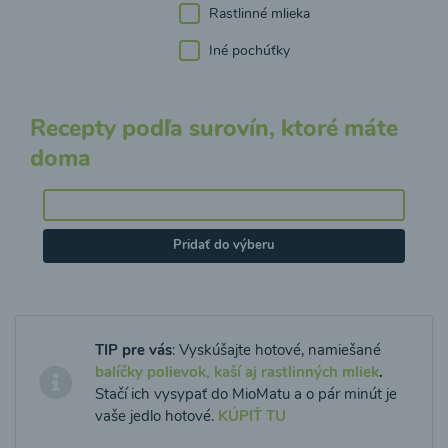
Rastlinné mlieka
Iné pochúťky
Recepty podľa surovín, ktoré máte
doma
Pridať do výberu
TIP pre vás
: Vyskúšajte hotové, namiešané
balíčky polievok, kaší aj rastlinných mliek
.
Stačí ich vysypať do MioMatu a o pár minút je
vaše jedlo hotové.
KÚPIŤ TU