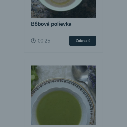
Bôbová polievka
00:25
Zobraziť