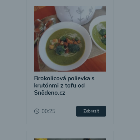
Brokolicová polievka s
krutónmi z tofu od
Snědeno.cz
00:25
Zobraziť