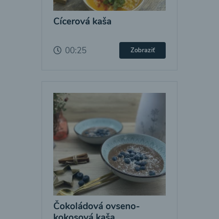
Cícerová kaša
00:25
Zobraziť
Čokoládová ovseno-
kokosová kaša