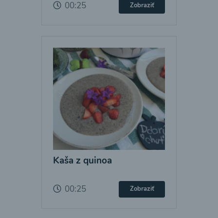
00:25
Zobraziť
Kaša z quinoa
00:25
Zobraziť