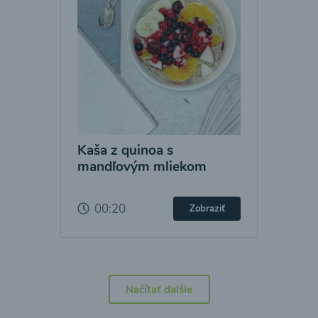
Kaša z quinoa s
mandľovým mliekom
00:20
Zobraziť
Načítať ďalšie