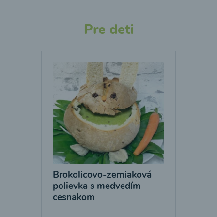
Pre deti
Brokolicovo-zemiaková
polievka s medvedím
cesnakom