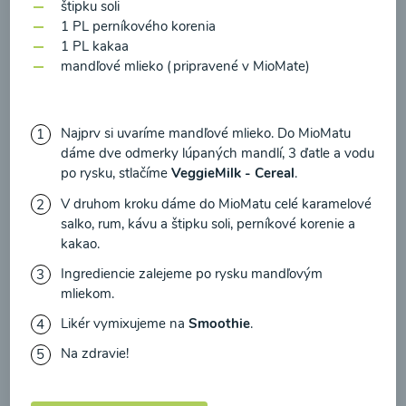
zasielania newsletteru a potvrdzujem, že som si
štipku soli
1 PL perníkového korenia
prečítal(a)
informácie o Ochrane osobných
1 PL kakaa
údajov
a súhlasím s nimi.
mandľové mlieko (pripravené v MioMate)
Brokolicové cappuccino
Súhlasím
00:25
Zobraziť
Najprv si uvaríme mandľové mlieko. Do MioMatu
dáme dve odmerky lúpaných mandlí, 3 ďatle a vodu
po rysku, stlačíme
VeggieMilk - Cereal
.
V druhom kroku dáme do MioMatu celé karamelové
salko, rum, kávu a štipku soli, perníkové korenie a
Načítať ďalšie
kakao.
Ingrediencie zalejeme po rysku mandľovým
mliekom.
Kaše
Likér vymixujeme na
Smoothie
.
Na zdravie!