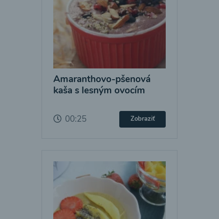
Amaranthovo-pšenová
kaša s lesným ovocím
00:25
Zobraziť