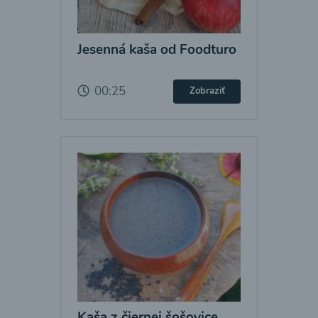
Jesenná kaša od Foodturo
00:25
Zobraziť
Kaša z čiernej šošovice