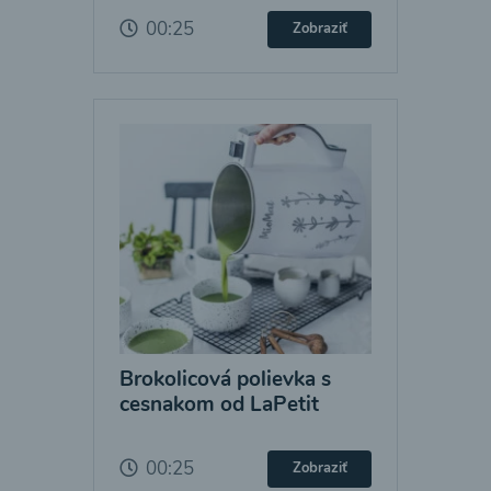
00:25
Zobraziť
Brokolicová polievka s
cesnakom od LaPetit
00:25
Zobraziť