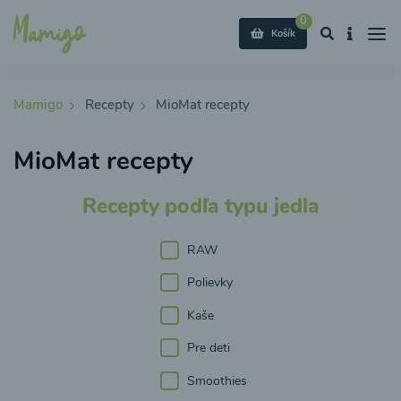
0
Košík
Mamigo
Recepty
MioMat recepty
MioMat recepty
Recepty podľa typu jedla
RAW
Polievky
Kaše
Pre deti
Smoothies