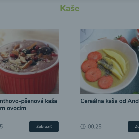
Kaše
nthovo-pšenová kaša
Cereálna kaša od And
ým ovocím
25
00:25
Zobraziť
Zo