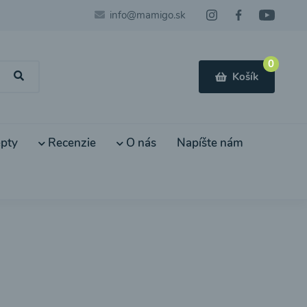
info@mamigo.sk
0
Košík
pty
Recenzie
O nás
Napíšte nám