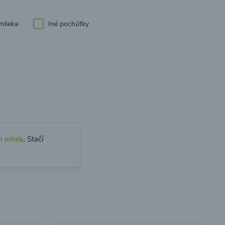
mlieka
Iné pochúťky
h mliek
.
Stačí