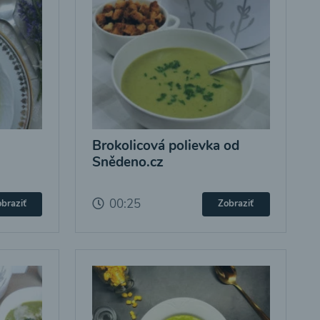
Brokolicová polievka od
Snědeno.cz
00:25
braziť
Zobraziť