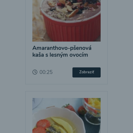
Amaranthovo-pšenová
kaša s lesným ovocím
00:25
Zobraziť