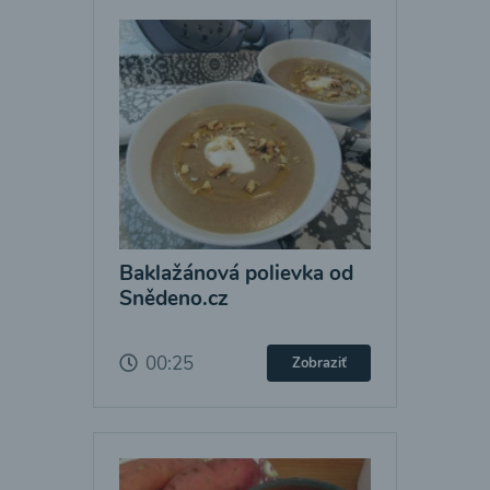
Baklažánová polievka od
Snědeno.cz
00:25
Zobraziť