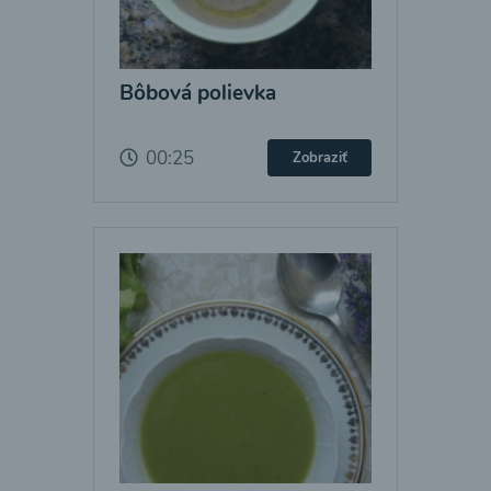
Bôbová polievka
00:25
Zobraziť