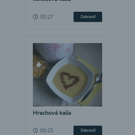
00:27
Zobraziť
Hrachová kaša
00:25
Zobraziť