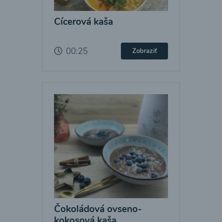
Cícerová kaša
00:25
Zobraziť
Čokoládová ovseno-
kokosová kaša