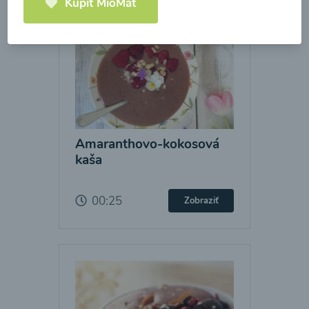
Kúpiť MioMat
Amaranthovo-kokosová
kaša
00:25
Zobraziť