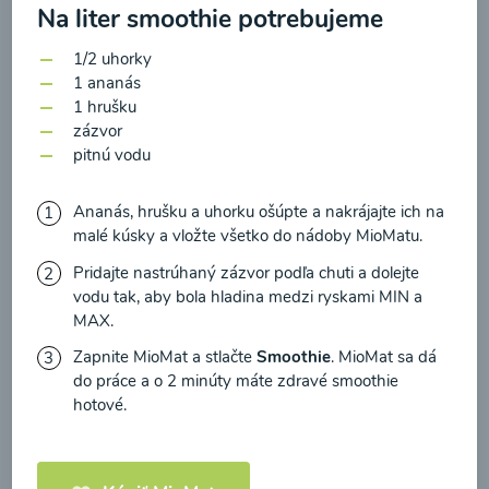
zasielania newsletteru a potvrdzujem, že som si
Na liter smoothie potrebujeme
prečítal(a)
informácie o Ochrane osobných
1/2 uhorky
údajov
a súhlasím s nimi.
1 ananás
Brokolicové cappuccino
1 hrušku
Súhlasím
zázvor
00:25
pitnú vodu
Zobraziť
Ananás, hrušku a uhorku ošúpte a nakrájajte ich na
malé kúsky a vložte všetko do nádoby MioMatu.
Pridajte nastrúhaný zázvor podľa chuti a dolejte
Načítať ďalšie
vodu tak, aby bola hladina medzi ryskami MIN a
MAX.
Zapnite MioMat a stlačte
Smoothie
. MioMat sa dá
Kaše
do práce a o 2 minúty máte zdravé smoothie
hotové.