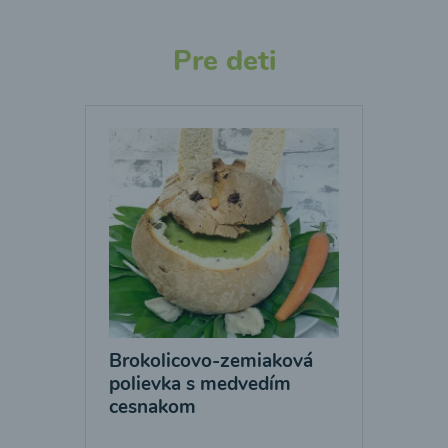
Pre deti
Brokolicovo-zemiaková
polievka s medvedím
cesnakom