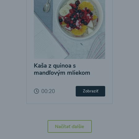
Kaša z quinoa s
mandľovým mliekom
00:20
Zobraziť
Načítať ďalšie