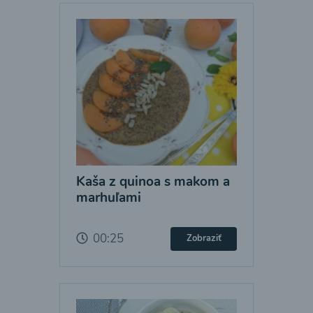
Kaša z quinoa s makom a
marhuľami
00:25
Zobraziť