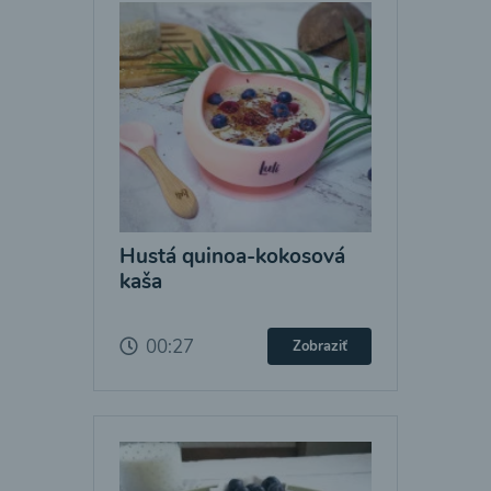
Hustá quinoa-kokosová
kaša
00:27
Zobraziť