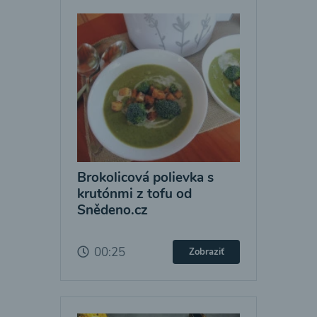
Brokolicová polievka s
krutónmi z tofu od
Snědeno.cz
00:25
Zobraziť