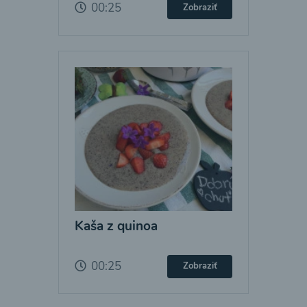
00:25
Zobraziť
Kaša z quinoa
00:25
Zobraziť