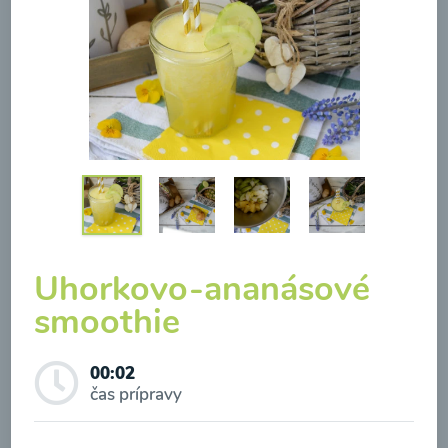
Brokolicová polievka so
syrom
00:25
Zobraziť
Uhorkovo-ananásové
smoothie
Odber noviniek a akcií
00:02
Odoslaním registrácie na Newsletter súhlasím so
čas prípravy
spracovaním osobných údajov pre účely