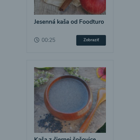
Jesenná kaša od Foodturo
00:25
Zobraziť
Kaša z čiernej šošovice