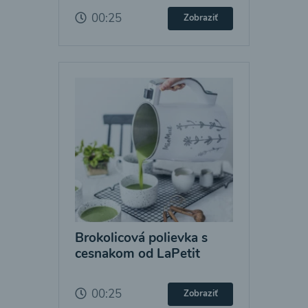
00:25
Zobraziť
Brokolicová polievka s
cesnakom od LaPetit
00:25
Zobraziť