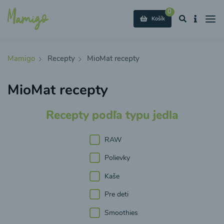
0
Košík
Mamigo
Recepty
MioMat recepty
MioMat recepty
Recepty podľa typu jedla
RAW
Polievky
Kaše
Pre deti
Smoothies