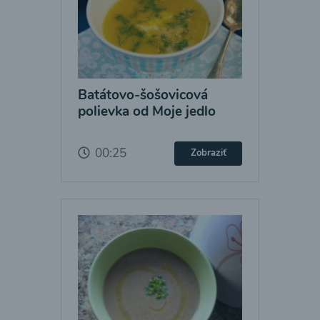
Batátovo-šošovicová
polievka od Moje jedlo
00:25
Zobraziť