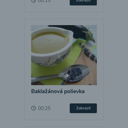
00:15
Zobraziť
Baklažánová polievka
00:25
Zobraziť