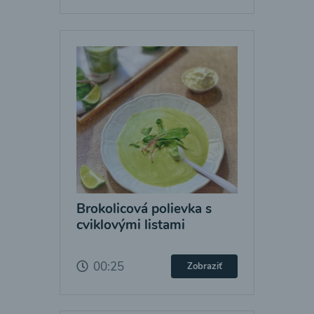
Brokolicová polievka s
cviklovými listami
00:25
Zobraziť