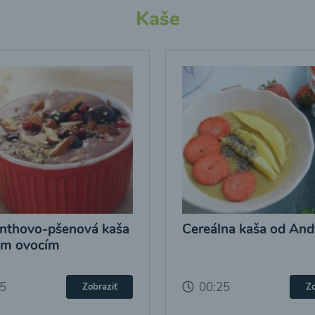
Kaše
nthovo-pšenová kaša
Cereálna kaša od And
ým ovocím
25
00:25
Zobraziť
Zo