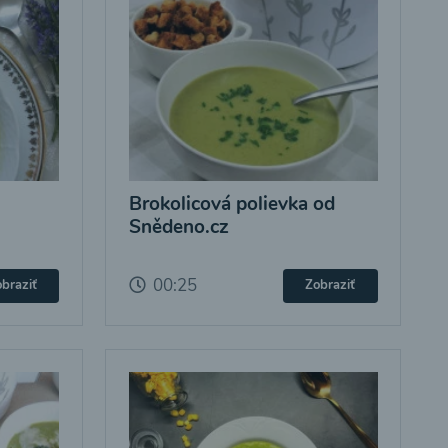
Brokolicová polievka od
Snědeno.cz
00:25
braziť
Zobraziť