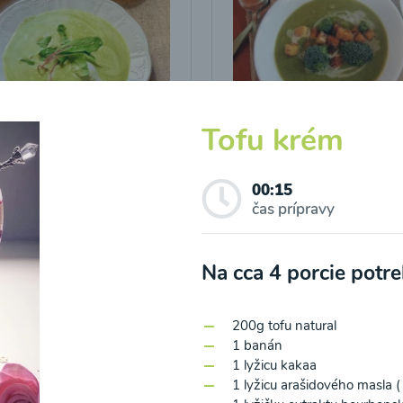
Tofu krém
icová polievka s
Brokolicová polievka 
vými listami
krutónmi z tofu od
Snědeno.cz
00:15
čas prípravy
25
00:25
Zobraziť
Zo
Na cca 4 porcie potr
200g tofu natural
1 banán
1 lyžicu kakaa
1 lyžicu arašidového masla 
o spracovaním osobných údajov pre účely zasielania newsletteru a 