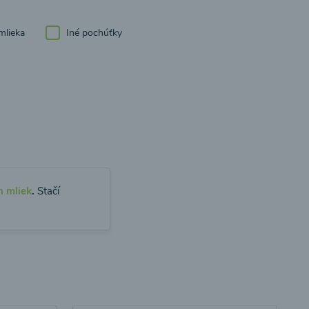
mlieka
Iné pochúťky
h mliek
.
Stačí