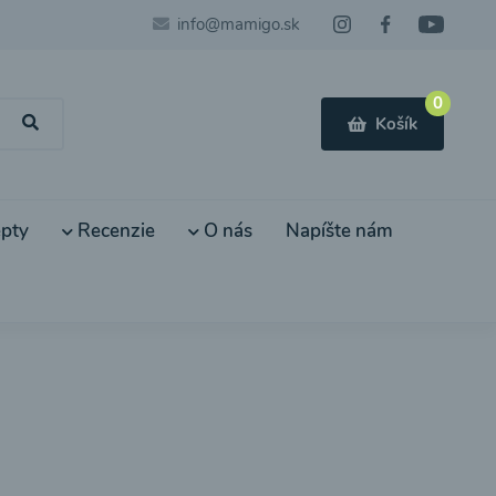
info@mamigo.sk
0
Košík
pty
Recenzie
O nás
Napíšte nám