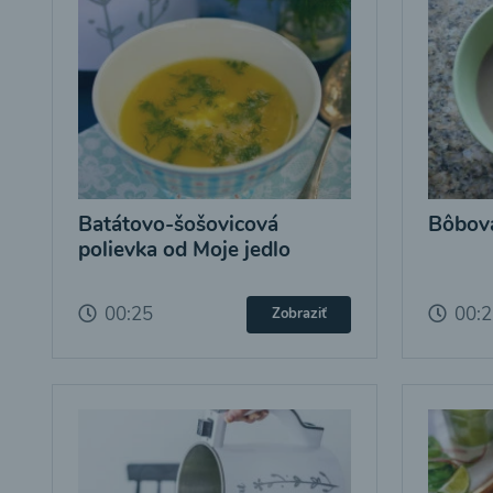
Batátovo-šošovicová
Bôbová
polievka od Moje jedlo
00:25
00:
Zobraziť