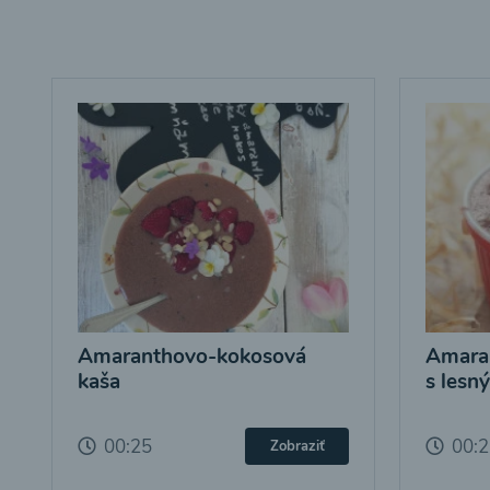
Amaranthovo-kokosová
Amara
kaša
s lesn
00:25
00:
Zobraziť