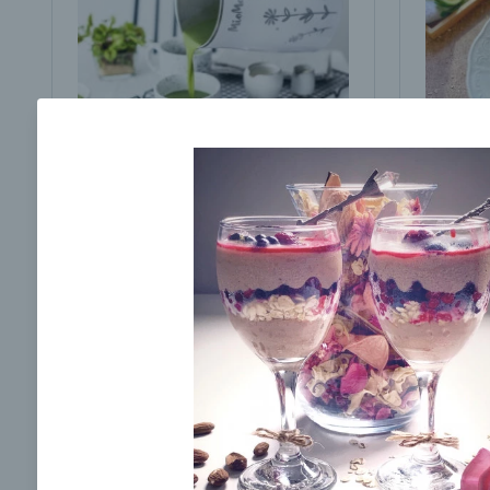
Brokolicová polievka s
Brokol
cesnakom od LaPetit
cviklo
00:25
00:
Zobraziť
Odber noviniek a akcií
Odoslaním registrácie na Newsletter súhlasím s