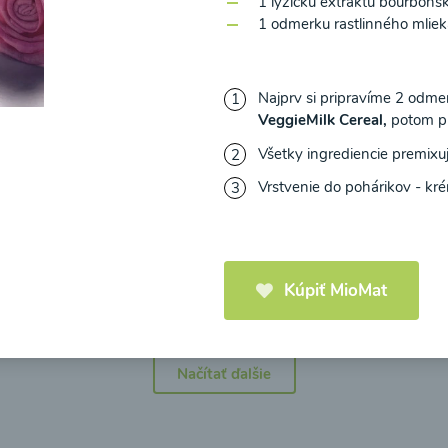
1 lyžičku extraktu bourbons
1 odmerku rastlinného mliek
Najprv si pripravíme
2 odmer
VeggieMilk Cereal,
potom pr
icová polievka s
Brokolicová polievka 
mi cherry a
syrom
Všetky ingrediencie premixu
elou od Recepty
Vrstvenie do pohárikov - kré
Zdravej Kuchyne
25
00:25
Zobraziť
Zo
Kúpiť MioMat
Načítať ďalšie