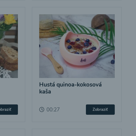
Hustá quinoa-kokosová
kaša
00:27
braziť
Zobraziť