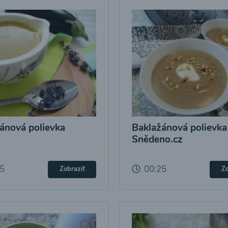
ánová polievka
Baklažánová polievka
Snědeno.cz
25
00:25
Zobraziť
Zo