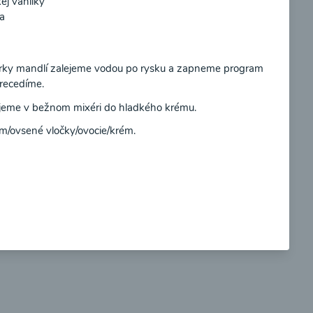
kej vanilky
a
Súhlasím
ky mandlí zalejeme vodou po rysku a zapneme program
ecedíme.
so
Brokolicové cappuccino
jeme v bežnom mixéri do hladkého krému.
m/ovsené vločky/ovocie/krém
.
00:25
braziť
Zobraziť