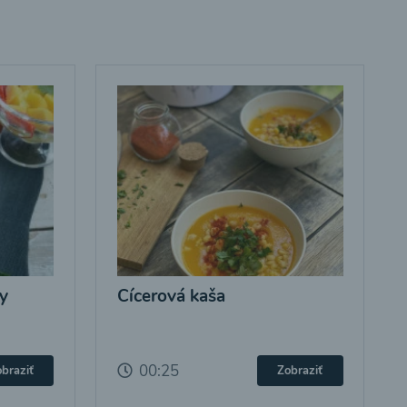
y
Cícerová kaša
00:25
braziť
Zobraziť