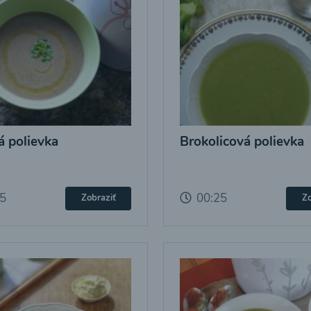
 polievka
Brokolicová polievka
25
00:25
Zobraziť
Zo