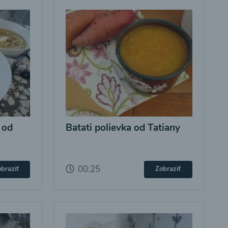
 od
Batati polievka od Tatiany
00:25
braziť
Zobraziť