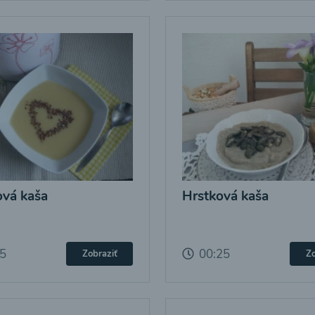
vá kaša
Hrstková kaša
25
00:25
Zobraziť
Zo