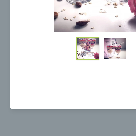
Ochrane osobných údajov
a súhlasím s nimi.
Brokolicová polievka s nivou
Brokol
pečený
mozzar
Mojej 
00:25
00:
Zobraziť