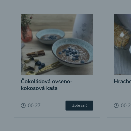
Čokoládová ovseno-
Hracho
kokosová kaša
00:27
00:
Zobraziť