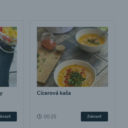
y
Cícerová kaša
00:25
braziť
Zobraziť