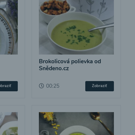
Brokolicová polievka od
Snědeno.cz
00:25
braziť
Zobraziť