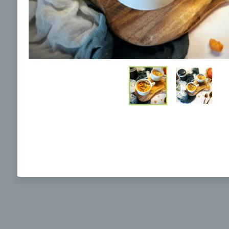
Ochrane osobných údajov
a súhlasím s nimi.
Brokolicová polievka s nivou
Brokol
pečený
mozzar
Mojej 
00:25
00:
Zobraziť