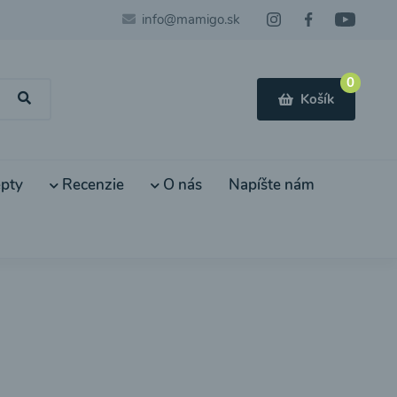
info@mamigo.sk
0
Košík
pty
Recenzie
O nás
Napíšte nám