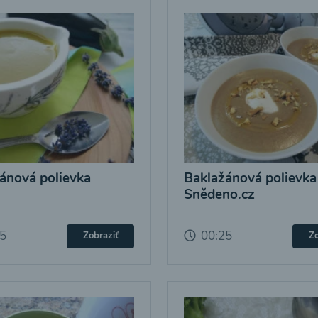
ánová polievka
Baklažánová polievka
Snědeno.cz
25
00:25
Zobraziť
Zo