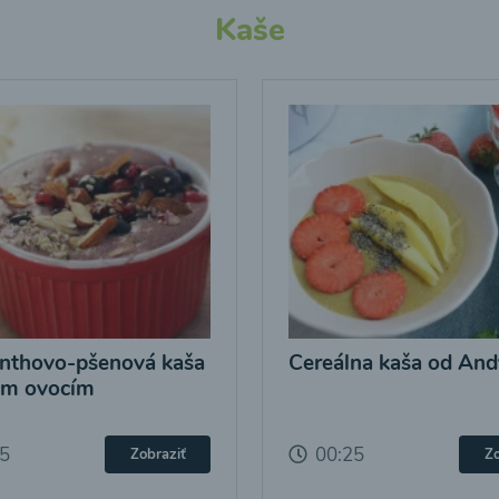
Kaše
nthovo-pšenová kaša
Cereálna kaša od And
ým ovocím
25
00:25
Zobraziť
Zo