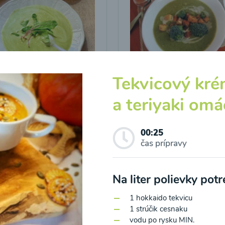
icová polievka s
Brokolicová polievka 
Tekvicový kr
vými listami
krutónmi z tofu od
a teriyaki om
Snědeno.cz
25
00:25
Zobraziť
Zo
00:25
čas prípravy
Na liter polievky pot
1 hokkaido tekvicu
1 strúčik cesnaku
o spracovaním osobných údajov pre účely zasielania newsletteru a 
vodu po rysku MIN.