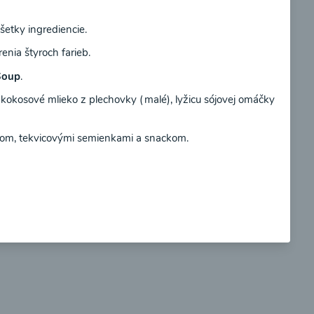
tky ingrediencie.
Súhlasím
enia štyroch farieb.
Soup
.
so
Brokolicové cappuccino
kokosové mlieko z plechovky (malé), lyžicu sójovej omáčky
om, tekvicovými semienkami a snackom.
00:25
braziť
Zobraziť