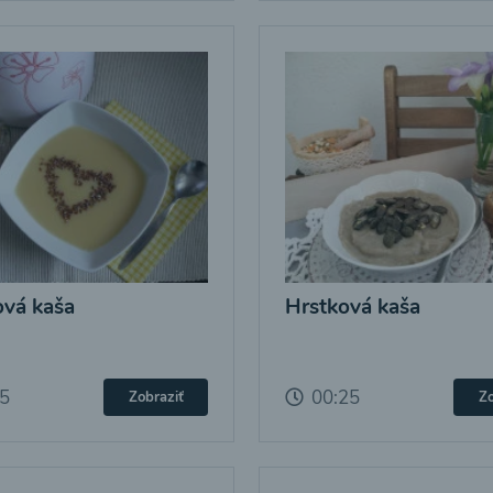
vá kaša
Hrstková kaša
25
00:25
Zobraziť
Zo