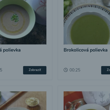
 polievka
Brokolicová polievka
25
00:25
Zobraziť
Zo