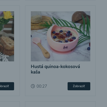
Hustá quinoa-kokosová
kaša
00:27
braziť
Zobraziť