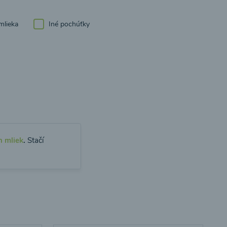
mlieka
Iné pochúťky
h mliek
.
Stačí