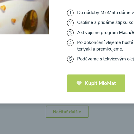
Do nádoby MioMatu dáme vše
Osolíme a pridáme štipku kor
Aktivujeme program
Mash/
icová polievka s
Brokolicová polievka 
Po dokončení vlejeme husté 
mi cherry a
syrom
teriyaki a premixujeme.
elou od Recepty
Podávame s tekvicovým olej
Zdravej Kuchyne
25
00:25
Zobraziť
Zo
Kúpiť MioMat
Načítať ďalšie