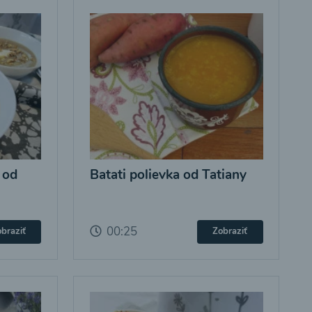
 od
Batati polievka od Tatiany
00:25
braziť
Zobraziť