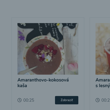
Amaranthovo-kokosová
Amara
kaša
s lesn
00:25
00:
Zobraziť