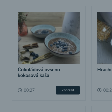
Čokoládová ovseno-
Hracho
kokosová kaša
00:27
00:
Zobraziť