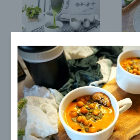
Brokolicová polievka s
Brokol
cesnakom od LaPetit
cviklo
00:25
00:
Zobraziť
Odber noviniek a akcií
Odoslaním registrácie na Newsletter súhlasím s