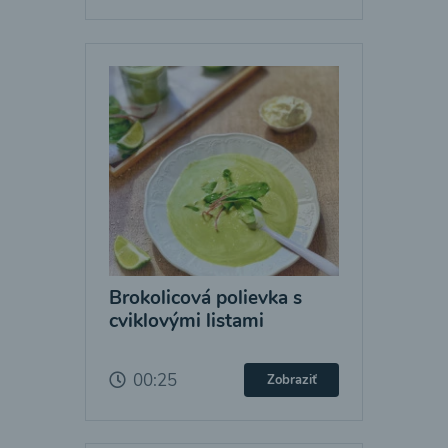
Brokolicová polievka s
cviklovými listami
00:25
Zobraziť