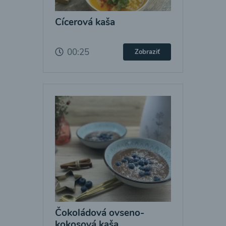
Cícerová kaša
00:25
Zobraziť
Čokoládová ovseno-
kokosová kaša