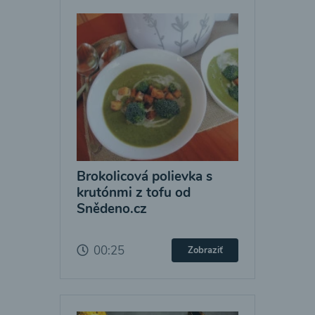
Brokolicová polievka s
krutónmi z tofu od
Snědeno.cz
00:25
Zobraziť