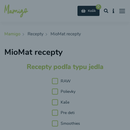
0
Košík
Mamigo
Recepty
MioMat recepty
MioMat recepty
Recepty podľa typu jedla
RAW
Polievky
Kaše
Pre deti
Smoothies