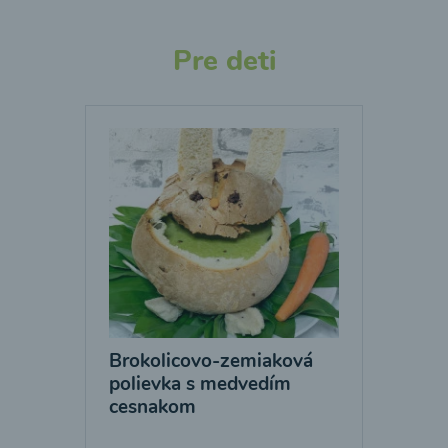
Pre deti
Brokolicovo-zemiaková
polievka s medvedím
cesnakom