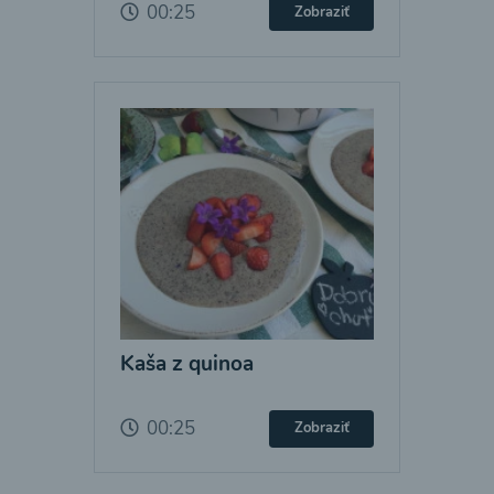
00:25
Zobraziť
Kaša z quinoa
00:25
Zobraziť