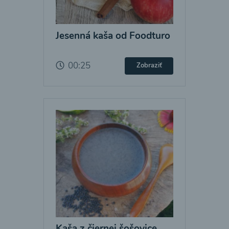
Jesenná kaša od Foodturo
00:25
Zobraziť
Kaša z čiernej šošovice