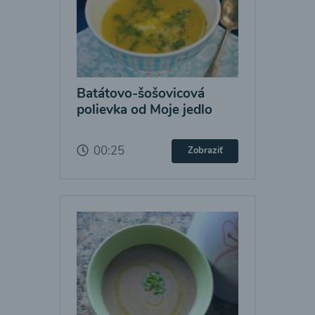
Batátovo-šošovicová
polievka od Moje jedlo
00:25
Zobraziť