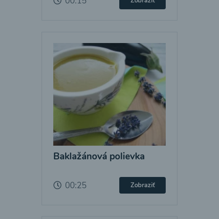
00:15
Zobraziť
Baklažánová polievka
00:25
Zobraziť