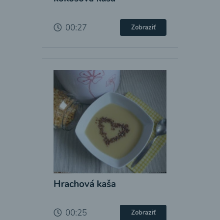
00:27
Zobraziť
Hrachová kaša
00:25
Zobraziť