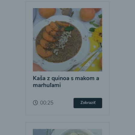
Kaša z quinoa s makom a
marhuľami
00:25
Zobraziť