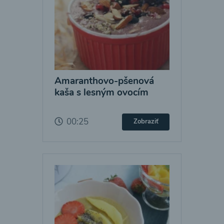
Amaranthovo-pšenová
kaša s lesným ovocím
00:25
Zobraziť