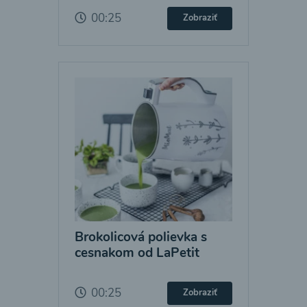
00:25
Zobraziť
Brokolicová polievka s
cesnakom od LaPetit
00:25
Zobraziť