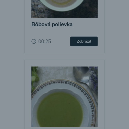
Bôbová polievka
00:25
Zobraziť