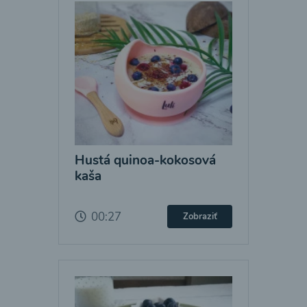
Hustá quinoa-kokosová
kaša
00:27
Zobraziť