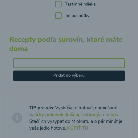
Rastlinné mlieka
Iné pochúťky
Recepty podľa surovín, ktoré máte
doma
Pridať do výberu
TIP pre vás
: Vyskúšajte hotové, namiešané
balíčky polievok, kaší aj rastlinných mliek
.
Stačí ich vysypať do MioMatu a o pár minút je
vaše jedlo hotové.
KÚPIŤ TU