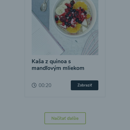
Kaša z quinoa s
mandľovým mliekom
00:20
Zobraziť
Načítať ďalšie