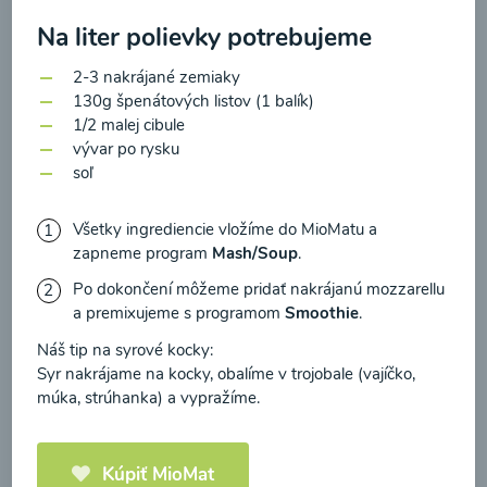
zasielania newsletteru a potvrdzujem, že som si
Na liter polievky potrebujeme
prečítal(a)
informácie o Ochrane osobných
údajov
a súhlasím s nimi.
2-3 nakrájané zemiaky
Brokolicové cappuccino
130g špenátových listov (1 balík)
Súhlasím
1/2 malej cibule
vývar po rysku
00:25
Zobraziť
soľ
Všetky ingrediencie vložíme do MioMatu a
zapneme program
Mash/Soup
.
Načítať ďalšie
Po dokončení môžeme pridať nakrájanú mozzarellu
a premixujeme s programom
Smoothie
.
Náš tip na syrové kocky:
Syr nakrájame na kocky, obalíme v trojobale (vajíčko,
Kaše
múka, strúhanka) a vypražíme.
Kúpiť MioMat