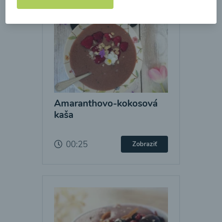
Amaranthovo-kokosová
kaša
00:25
Zobraziť