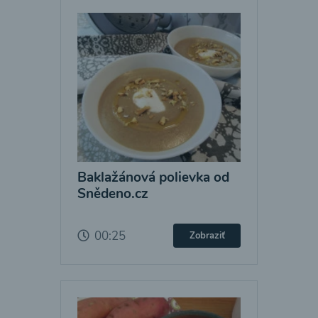
Baklažánová polievka od
Snědeno.cz
00:25
Zobraziť