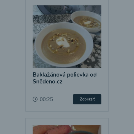
Baklažánová polievka od
Snědeno.cz
00:25
Zobraziť