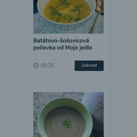
Batátovo-šošovicová
polievka od Moje jedlo
00:25
Zobraziť