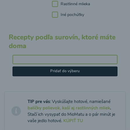
Rastlinné mlieka
Iné pochúťky
Recepty podľa surovín, ktoré máte
doma
Pridať do výberu
TIP pre vás
: Vyskúšajte hotové, namiešané
balíčky polievok, kaší aj rastlinných mliek
.
Stačí ich vysypať do MioMatu a o pár minút je
vaše jedlo hotové.
KÚPIŤ TU