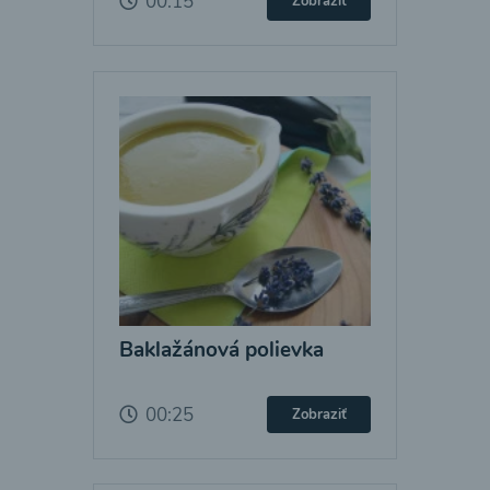
00:15
Zobraziť
Baklažánová polievka
00:25
Zobraziť