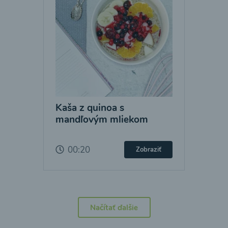
Kaša z quinoa s
mandľovým mliekom
00:20
Zobraziť
Načítať ďalšie