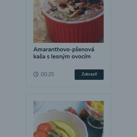
Amaranthovo-pšenová
kaša s lesným ovocím
00:25
Zobraziť