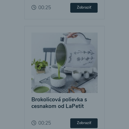
00:25
Zobraziť
Brokolicová polievka s
cesnakom od LaPetit
00:25
Zobraziť