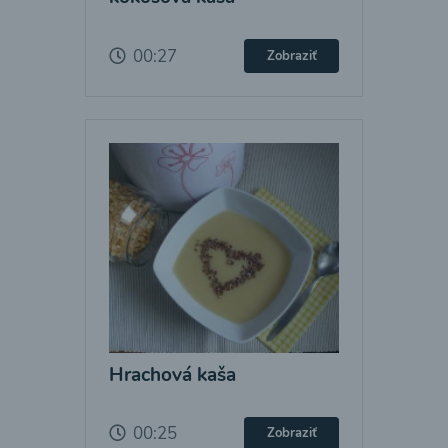
00:27
Zobraziť
Hrachová kaša
00:25
Zobraziť