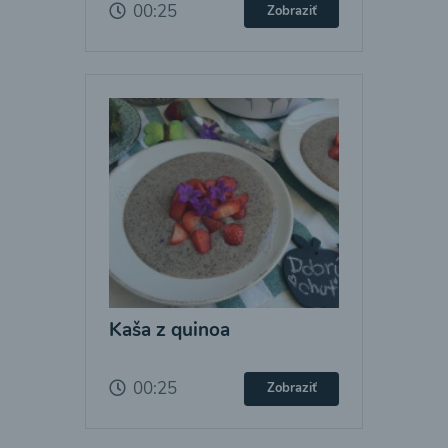
00:25
Zobraziť
Kaša z quinoa
00:25
Zobraziť