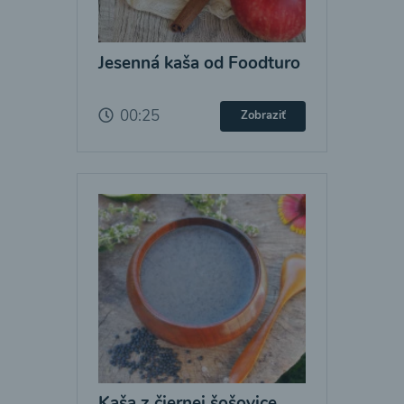
Jesenná kaša od Foodturo
00:25
Zobraziť
Kaša z čiernej šošovice