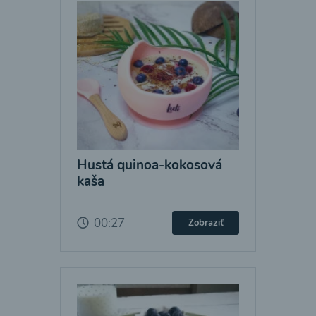
Hustá quinoa-kokosová
kaša
00:27
Zobraziť