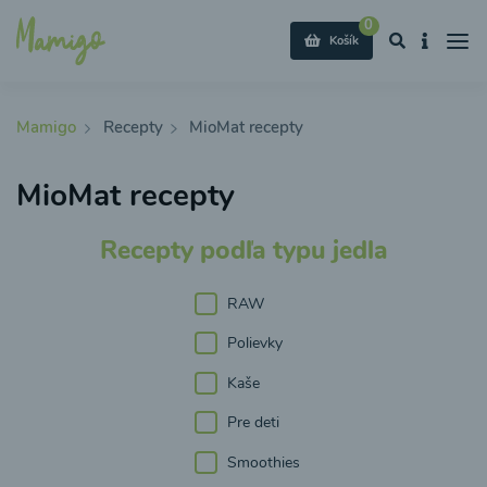
0
Košík
Mamigo
Recepty
MioMat recepty
MioMat recepty
Recepty podľa typu jedla
RAW
Polievky
Kaše
Pre deti
Smoothies