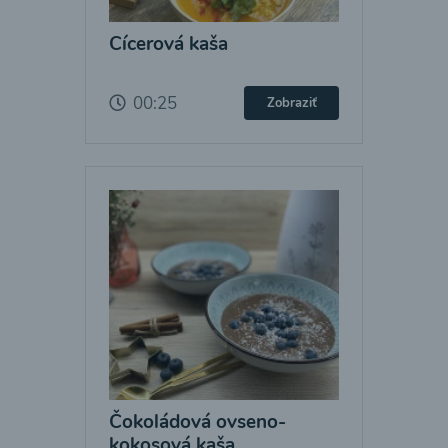
Cícerová kaša
00:25
Zobraziť
Čokoládová ovseno-
kokosová kaša