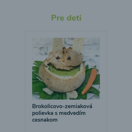
Pre deti
Brokolicovo-zemiaková
polievka s medvedím
cesnakom