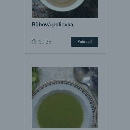
Bôbová polievka
00:25
Zobraziť