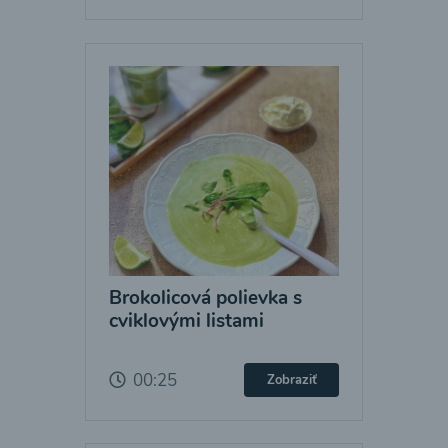
Brokolicová polievka s
cviklovými listami
00:25
Zobraziť