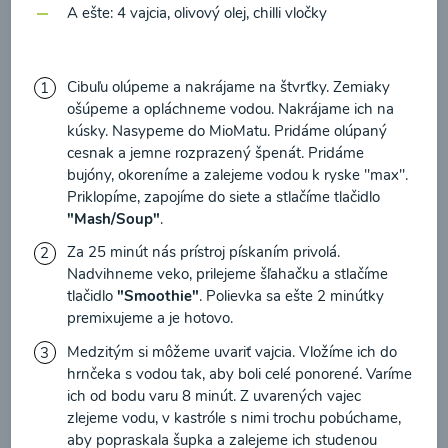
zasielania newsletteru a potvrdzujem, že som si
A ešte: 4 vajcia, olivový olej, chilli vločky
prečítal(a)
informácie o Ochrane osobných
údajov
a súhlasím s nimi.
Brokolicové cappuccino
Cibuľu olúpeme a nakrájame na štvrťky. Zemiaky
Súhlasím
ošúpeme a opláchneme vodou. Nakrájame ich na
kúsky. Nasypeme do MioMatu. Pridáme olúpaný
00:25
Zobraziť
cesnak a jemne rozprazený špenát. Pridáme
bujóny, okoreníme a zalejeme vodou k ryske "max".
Priklopíme, zapojíme do siete a stlačíme tlačidlo
"Mash/Soup"
.
Za 25 minút nás prístroj pískaním privolá.
Načítať ďalšie
Nadvihneme veko, prilejeme šľahačku a stlačíme
tlačidlo
"Smoothie"
. Polievka sa ešte 2 minútky
premixujeme a je hotovo.
Kaše
Medzitým si môžeme uvariť vajcia. Vložíme ich do
hrnčeka s vodou tak, aby boli celé ponorené. Varíme
ich od bodu varu 8 minút. Z uvarených vajec
zlejeme vodu, v kastróle s nimi trochu pobúchame,
aby popraskala šupka a zalejeme ich studenou