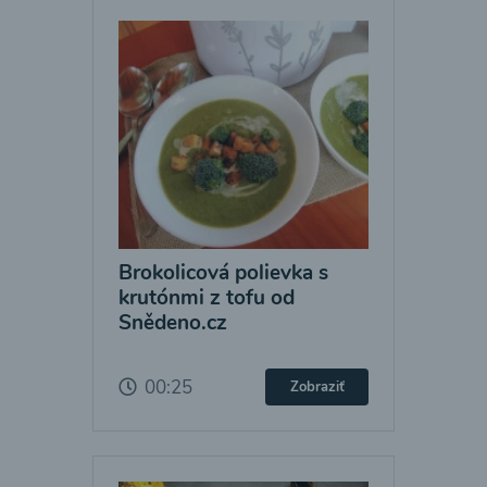
Brokolicová polievka s
krutónmi z tofu od
Snědeno.cz
00:25
Zobraziť