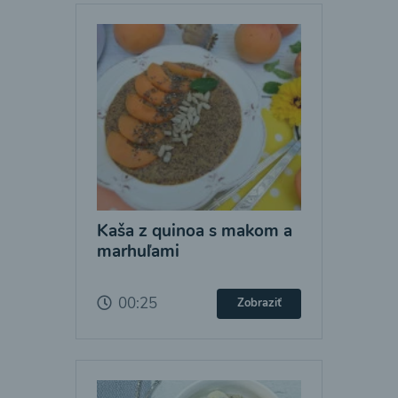
Kaša z quinoa s makom a
marhuľami
00:25
Zobraziť