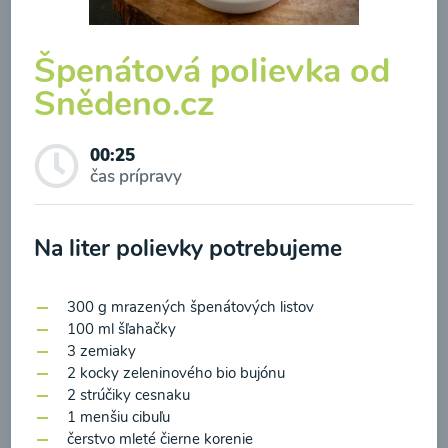
Špenátová polievka od
Snědeno.cz
Brokolicová polievka so
syrom
00:25
čas prípravy
00:25
Zobraziť
Na liter polievky potrebujeme
300 g mrazených špenátových listov
100 ml šľahačky
Odber noviniek a akcií
3 zemiaky
2 kocky zeleninového bio bujónu
Odoslaním registrácie na Newsletter súhlasím so
2 strúčiky cesnaku
1 menšiu cibuľu
spracovaním osobných údajov pre účely
čerstvo mleté ​​čierne korenie