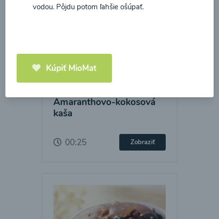
vodou. Pôjdu potom ľahšie ošúpať.
Kúpiť MioMat
Amaranthovo-kokosová
kaša
00:25
Zobraziť