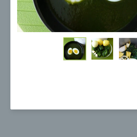
Ochrane osobných údajov
a súhlasím s nimi.
Brokolicová polievka s nivou
Brokol
pečený
mozzar
Mojej 
00:25
00:
Zobraziť