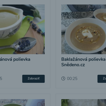
ánová polievka
Baklažánová polievka
Snědeno.cz
25
00:25
Zobraziť
Zo