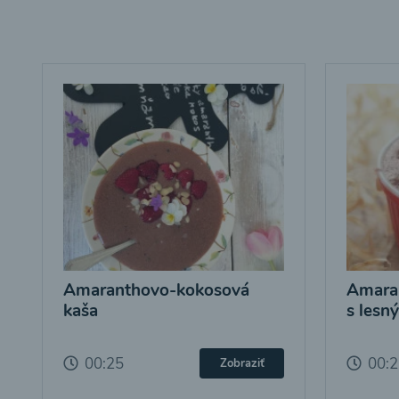
Amaranthovo-kokosová
Amara
kaša
s lesn
00:25
00:
Zobraziť