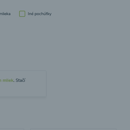
mlieka
Iné pochúťky
h mliek
.
Stačí