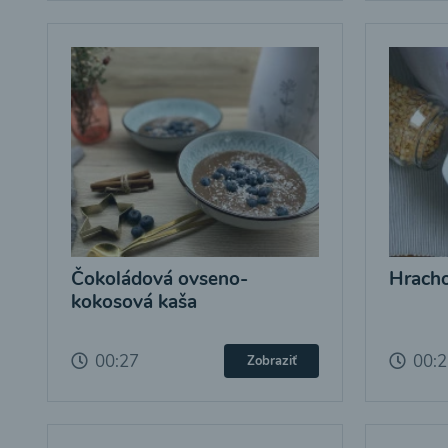
Čokoládová ovseno-
Hracho
kokosová kaša
00:27
00:
Zobraziť