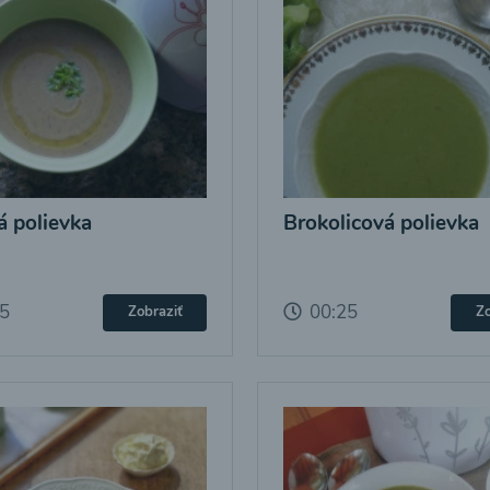
 polievka
Brokolicová polievka
25
00:25
Zobraziť
Zo