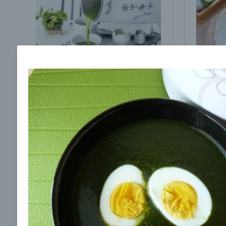
Brokolicová polievka s
Brokol
cesnakom od LaPetit
cviklo
00:25
00:
Zobraziť
Odber noviniek a akcií
Odoslaním registrácie na Newsletter súhlasím s