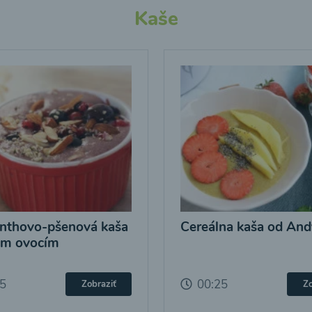
Kaše
nthovo-pšenová kaša
Cereálna kaša od And
ým ovocím
25
00:25
Zobraziť
Zo