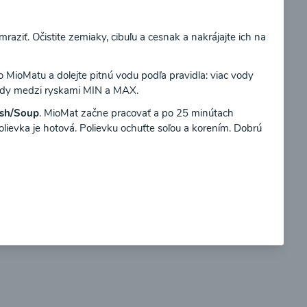
raziť. Očistite zemiaky, cibuľu a cesnak a nakrájajte ich na
Súhlasím
o MioMatu a dolejte pitnú vodu podľa pravidla: viac vody
so
Brokolicové cappuccino
vody medzi ryskami MIN a MAX.
sh/Soup
. MioMat začne pracovať a po 25 minútach
lievka je hotová. Polievku ochuťte soľou a korením. Dobrú
00:25
braziť
Zobraziť