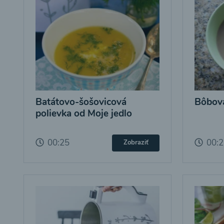
Batátovo-šošovicová
Bôbová
polievka od Moje jedlo
00:25
00:
Zobraziť