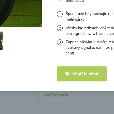
pitnú vodu
Špenátové listy nechajte rozm
malé kúsky.
Všetky ingrediencie vložte d
icová polievka s
Brokolicová polievka 
ako ingrediencií a hladina 
mi cherry a
syrom
Zapnite MioMat a stlačte
Ma
elou od Recepty
zvukový signál oznámi, že po
Zdravej Kuchyne
chuť!
25
00:25
Zobraziť
Zo
Kúpiť MioMat
Načítať ďalšie