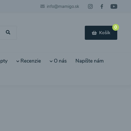
info@mamigo.sk
0
Košík
pty
Recenzie
O nás
Napíšte nám