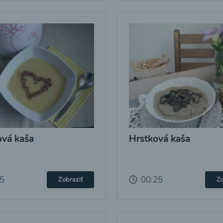
vá kaša
Hrstková kaša
25
00:25
Zobraziť
Zo