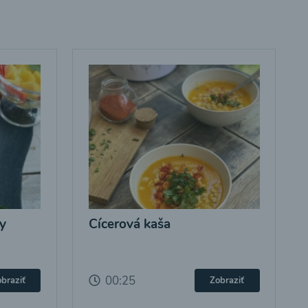
y
Cícerová kaša
00:25
braziť
Zobraziť