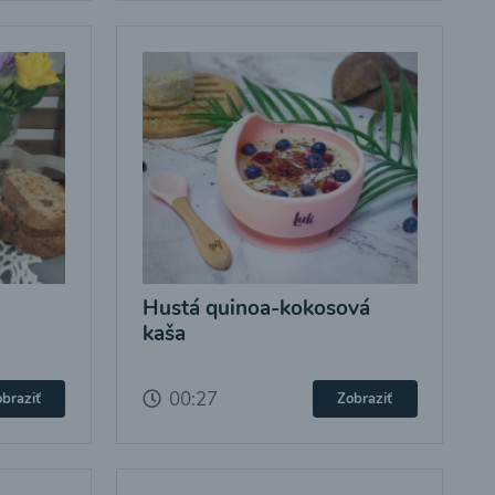
Hustá quinoa-kokosová
kaša
00:27
braziť
Zobraziť