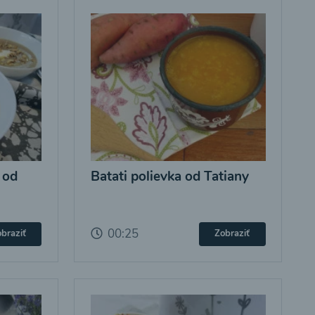
 od
Batati polievka od Tatiany
00:25
braziť
Zobraziť