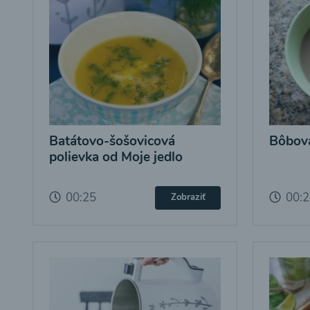
Batátovo-šošovicová
Bôbová
polievka od Moje jedlo
00:25
00:
Zobraziť