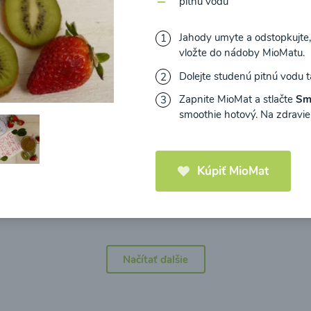
pitnú vodu
Jahody umyte a odstopkujte, 
vložte do nádoby MioMatu.
Dolejte studenú pitnú vodu 
icová polievka s
Brokolicová polievka 
Zapnite MioMat a stlačte
Sm
mi cherry a
syrom
smoothie hotový. Na zdravie
elou od Recepty
Zdravej Kuchyne
Kúpiť MioMat
25
00:25
Zobraziť
Zo
Načítať ďalšie