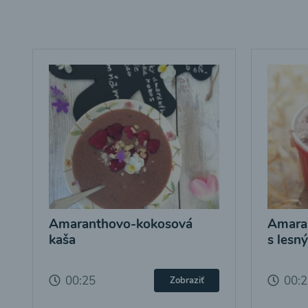
Amaranthovo-kokosová
Amara
kaša
s lesn
00:25
00:
Zobraziť