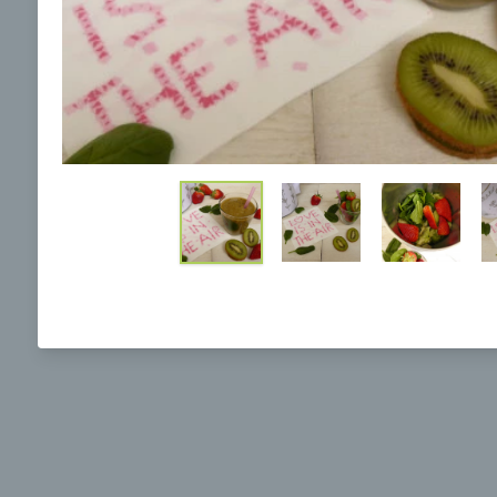
Ochrane osobných údajov
a súhlasím s nimi.
Brokolicová polievka s nivou
Brokol
pečený
mozzar
Mojej 
00:25
00:
Zobraziť