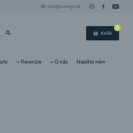
info@mamigo.sk
0
Košík
pty
Recenzie
O nás
Napíšte nám