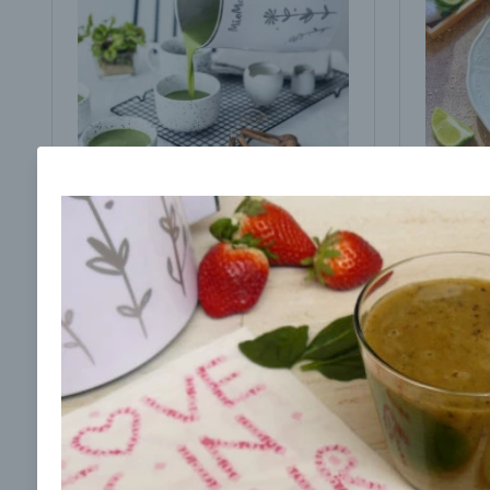
Brokolicová polievka s
Brokol
cesnakom od LaPetit
cviklo
00:25
00:
Zobraziť
Odber noviniek a akcií
Odoslaním registrácie na Newsletter súhlasím s