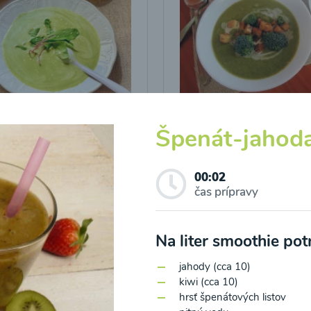
icová polievka s
Brokolicová polievka 
vými listami
krutónmi z tofu od
Špenát-jahod
Snědeno.cz
00:02
25
00:25
Zobraziť
Zo
čas prípravy
Na liter smoothie po
jahody (cca 10)
kiwi (cca 10)
hrsť špenátových listov
o spracovaním osobných údajov pre účely zasielania newsletteru a 