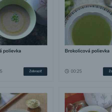
 polievka
Brokolicová polievka
25
00:25
Zobraziť
Zo