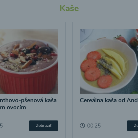
Kaše
nthovo-pšenová kaša
Cereálna kaša od And
ým ovocím
25
00:25
Zobraziť
Zo