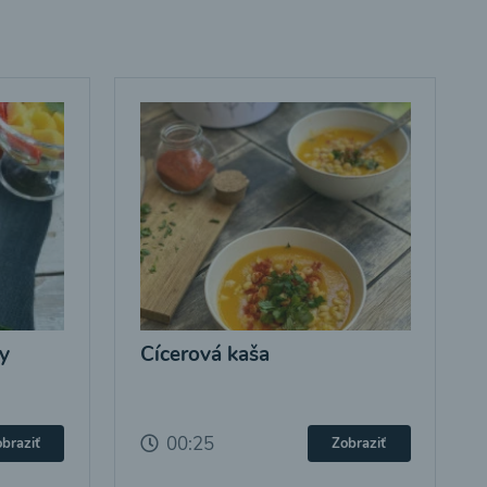
y
Cícerová kaša
00:25
braziť
Zobraziť