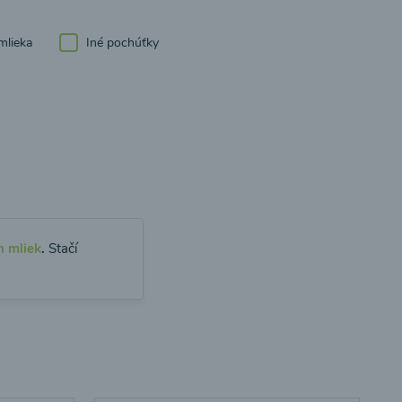
mlieka
Iné pochúťky
h mliek
.
Stačí