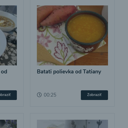
 od
Batati polievka od Tatiany
00:25
braziť
Zobraziť