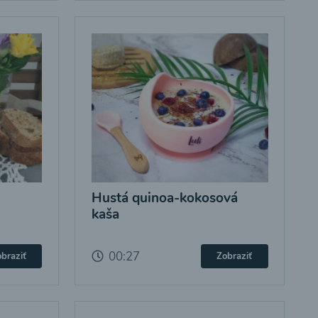
Hustá quinoa-kokosová
kaša
00:27
braziť
Zobraziť