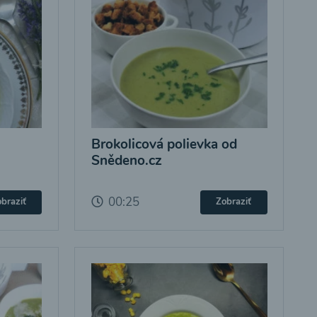
Brokolicová polievka od
Snědeno.cz
00:25
braziť
Zobraziť