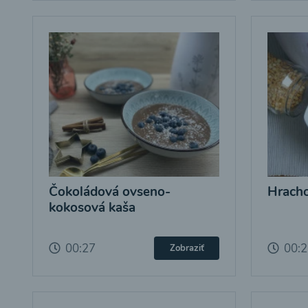
Čokoládová ovseno-
Hracho
kokosová kaša
00:27
00:
Zobraziť