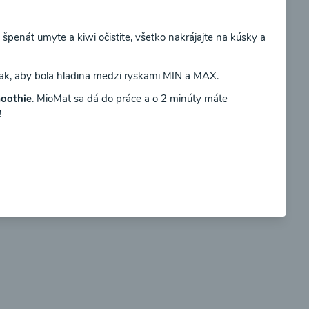
špenát umyte a kiwi očistite, všetko nakrájajte na kúsky a
Súhlasím
tak, aby bola hladina medzi ryskami MIN a MAX.
so
Brokolicové cappuccino
oothie
. MioMat sa dá do práce a o 2 minúty máte
!
00:25
braziť
Zobraziť