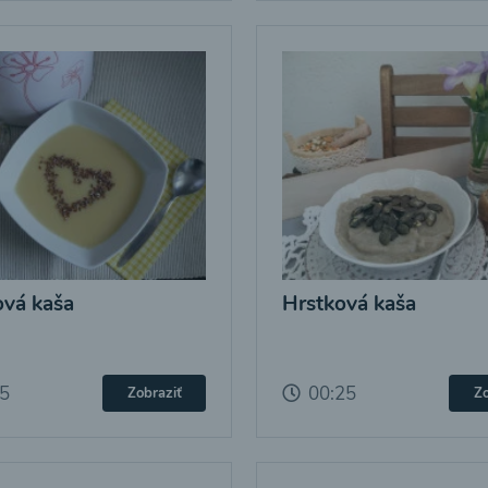
vá kaša
Hrstková kaša
25
00:25
Zobraziť
Zo