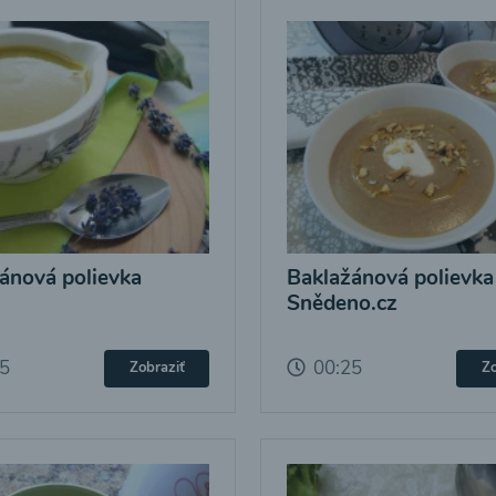
ánová polievka
Baklažánová polievka
Snědeno.cz
25
00:25
Zobraziť
Zo