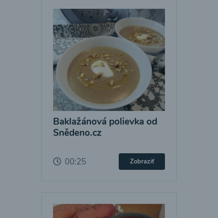
Baklažánová polievka od
Snědeno.cz
00:25
Zobraziť