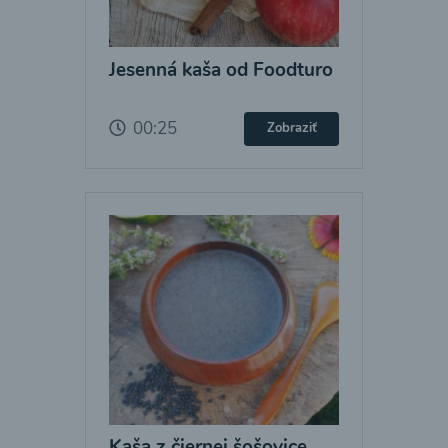
Jesenná kaša od Foodturo
00:25
Zobraziť
Kaša z čiernej šošovice