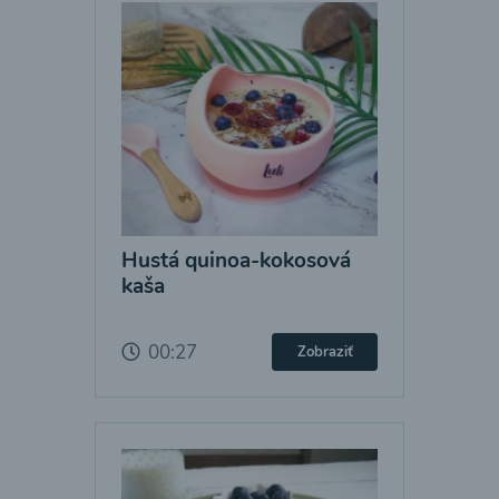
Hustá quinoa-kokosová
kaša
00:27
Zobraziť