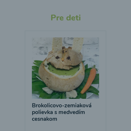
Pre deti
Brokolicovo-zemiaková
polievka s medvedím
cesnakom