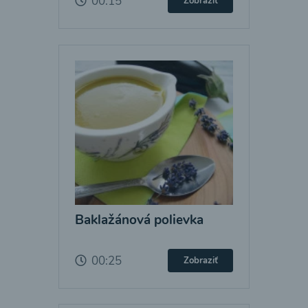
00:15
Zobraziť
Baklažánová polievka
00:25
Zobraziť