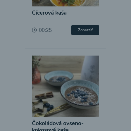
Cícerová kaša
00:25
Zobraziť
Čokoládová ovseno-
kokosová kaša