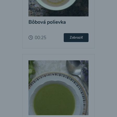
Bôbová polievka
00:25
Zobraziť