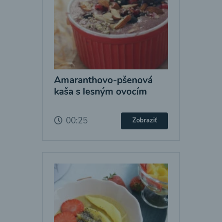
Amaranthovo-pšenová
kaša s lesným ovocím
00:25
Zobraziť