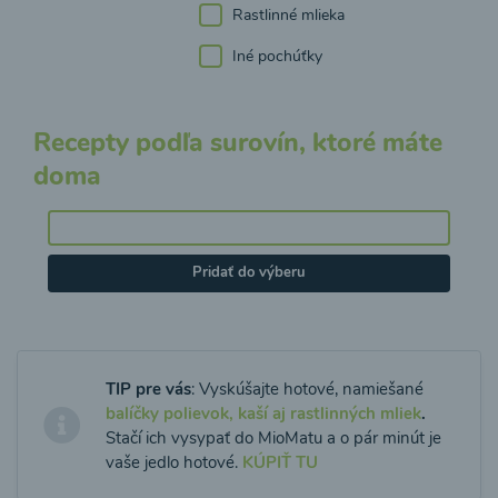
Rastlinné mlieka
Iné pochúťky
Recepty podľa surovín, ktoré máte
doma
Pridať do výberu
TIP pre vás
: Vyskúšajte hotové, namiešané
balíčky polievok, kaší aj rastlinných mliek
.
Stačí ich vysypať do MioMatu a o pár minút je
vaše jedlo hotové.
KÚPIŤ TU