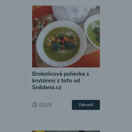
Brokolicová polievka s
krutónmi z tofu od
Snědeno.cz
00:25
Zobraziť