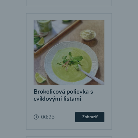
Brokolicová polievka s
cviklovými listami
00:25
Zobraziť