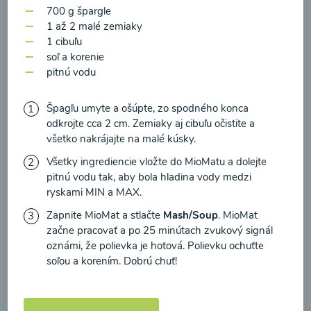
zasielania newsletteru a potvrdzujem, že som si
700 g špargle
prečítal(a)
informácie o Ochrane osobných
1 až 2 malé zemiaky
1 cibuľu
údajov
a súhlasím s nimi.
Brokolicové cappuccino
soľ a korenie
pitnú vodu
Súhlasím
00:25
Zobraziť
Špagľu umyte a ošúpte, zo spodného konca
odkrojte cca 2 cm. Zemiaky aj cibuľu očistite a
všetko nakrájajte na malé kúsky.
Všetky ingrediencie vložte do MioMatu a dolejte
pitnú vodu tak, aby bola hladina vody medzi
Načítať ďalšie
ryskami MIN a MAX.
Zapnite MioMat a stlačte
Mash/Soup
. MioMat
začne pracovať a po 25 minútach zvukový signál
Kaše
oznámi, že polievka je hotová. Polievku ochuťte
soľou a korením. Dobrú chuť!