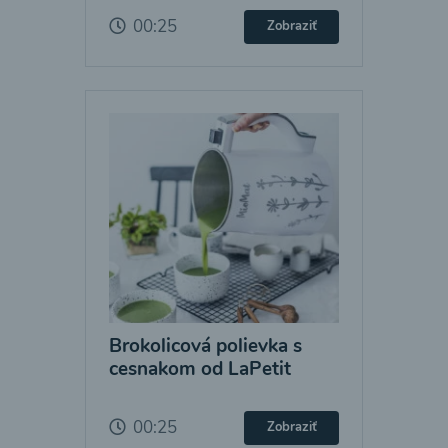
00:25
Zobraziť
Brokolicová polievka s
cesnakom od LaPetit
00:25
Zobraziť