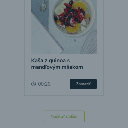
Kaša z quinoa s
mandľovým mliekom
00:20
Zobraziť
Načítať ďalšie