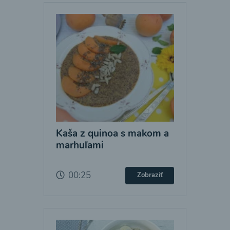
Kaša z quinoa s makom a
marhuľami
00:25
Zobraziť