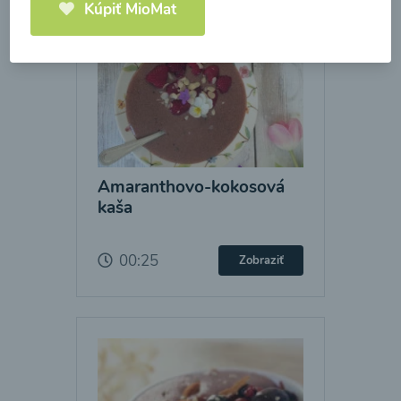
Kúpiť MioMat
Amaranthovo-kokosová
kaša
00:25
Zobraziť