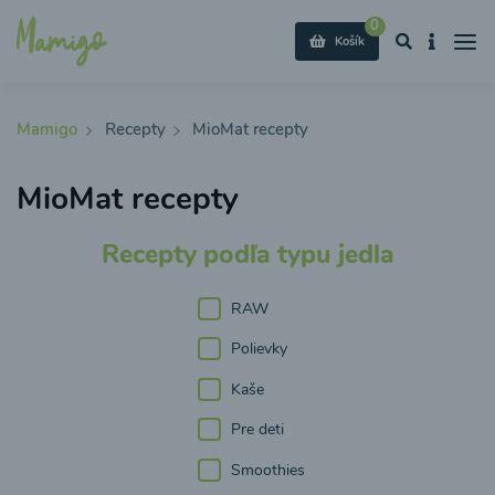
0
Košík
Mamigo
Recepty
MioMat recepty
MioMat recepty
Recepty podľa typu jedla
RAW
Polievky
Kaše
Pre deti
Smoothies