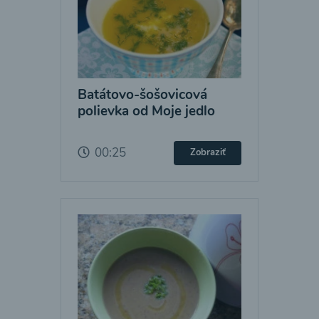
Batátovo-šošovicová
polievka od Moje jedlo
00:25
Zobraziť