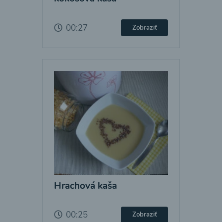
00:27
Zobraziť
Hrachová kaša
00:25
Zobraziť