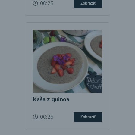
00:25
Zobraziť
Kaša z quinoa
00:25
Zobraziť