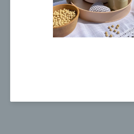
Ochrane osobných údajov
a súhlasím s nimi.
Brokolicová polievka s nivou
Brokol
pečený
mozzar
Mojej 
00:25
00:
Zobraziť