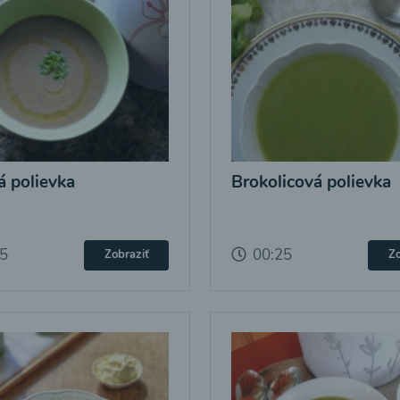
 polievka
Brokolicová polievka
25
00:25
Zobraziť
Zo