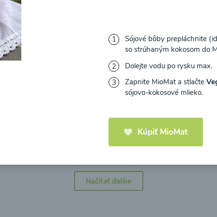
Sójové bôby prepláchnite (id
so strúhaným kokosom do M
icová polievka s
Brokolicová polievka 
Dolejte vodu po rysku max.
mi cherry a
syrom
Zapnite MioMat a stlačte
Ve
elou od Recepty
sójovo-kokosové mlieko.
Zdravej Kuchyne
25
00:25
Zobraziť
Zo
Kúpiť MioMat
Načítať ďalšie