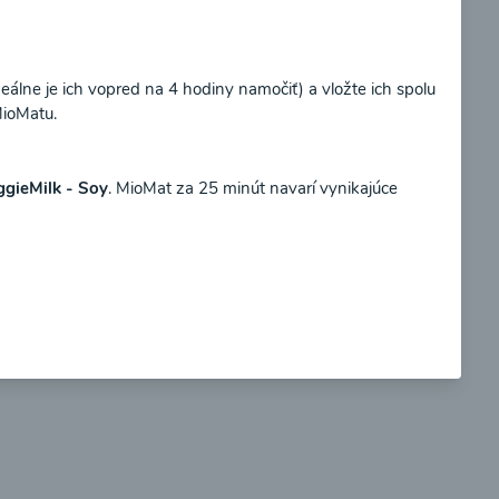
Súhlasím
eálne je ich vopred na 4 hodiny namočiť) a vložte ich spolu
ioMatu.
so
Brokolicové cappuccino
ggieMilk - Soy
. MioMat za 25 minút navarí vynikajúce
00:25
braziť
Zobraziť