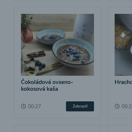
Čokoládová ovseno-
Hracho
kokosová kaša
00:27
00:
Zobraziť