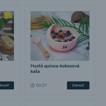
Hustá quinoa-kokosová
kaša
00:27
braziť
Zobraziť