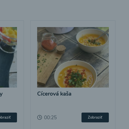
y
Cícerová kaša
00:25
braziť
Zobraziť