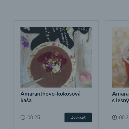
Amaranthovo-kokosová
Amara
kaša
s lesn
00:25
00:
Zobraziť