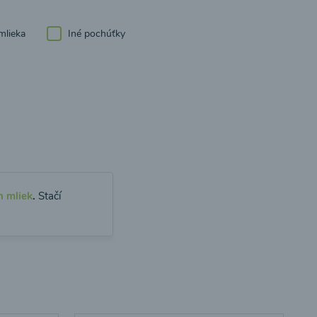
mlieka
Iné pochúťky
h mliek
.
Stačí