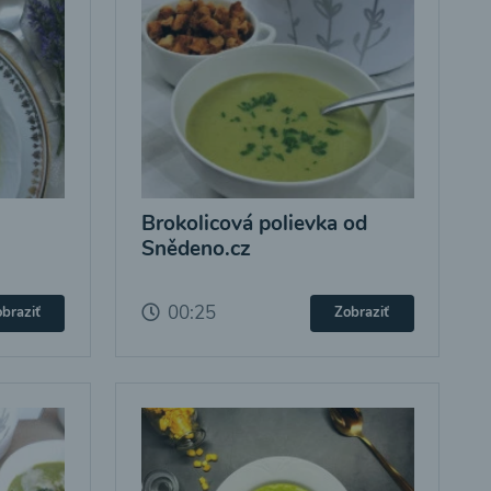
Brokolicová polievka od
Snědeno.cz
00:25
braziť
Zobraziť