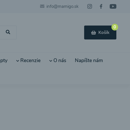
info@mamigo.sk
0
Košík
pty
Recenzie
O nás
Napíšte nám