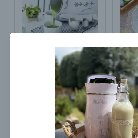
Brokolicová polievka s
Brokol
cesnakom od LaPetit
cviklo
00:25
00:
Zobraziť
Odber noviniek a akcií
Odoslaním registrácie na Newsletter súhlasím s