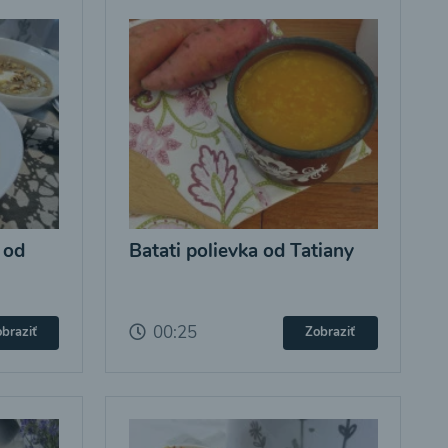
 od
Batati polievka od Tatiany
00:25
braziť
Zobraziť