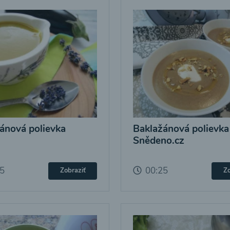
ánová polievka
Baklažánová polievka
Snědeno.cz
25
00:25
Zobraziť
Zo