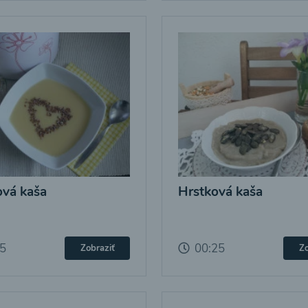
vá kaša
Hrstková kaša
25
00:25
Zobraziť
Zo