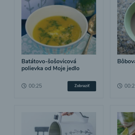
Batátovo-šošovicová
Bôbová
polievka od Moje jedlo
00:25
00:
Zobraziť