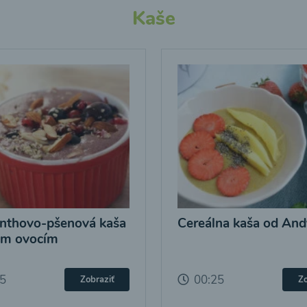
Kaše
nthovo-pšenová kaša
Cereálna kaša od And
ým ovocím
25
00:25
Zobraziť
Zo