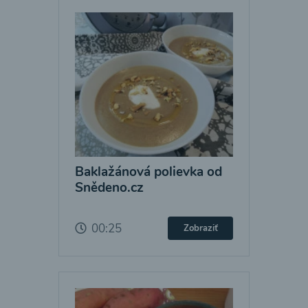
Baklažánová polievka od
Snědeno.cz
00:25
Zobraziť