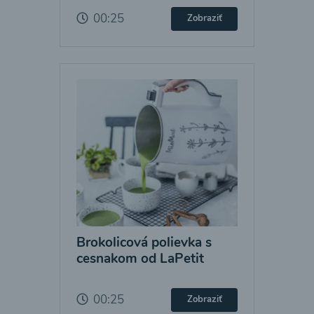
00:25
Zobraziť
Brokolicová polievka s
cesnakom od LaPetit
00:25
Zobraziť