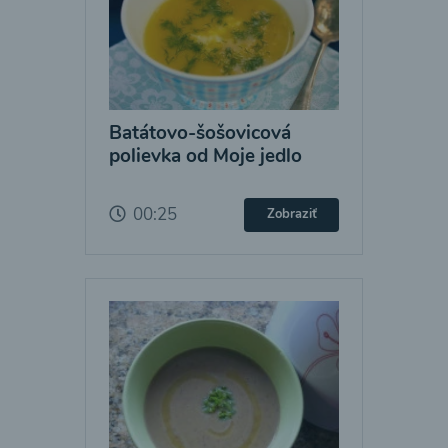
Batátovo-šošovicová
polievka od Moje jedlo
00:25
Zobraziť