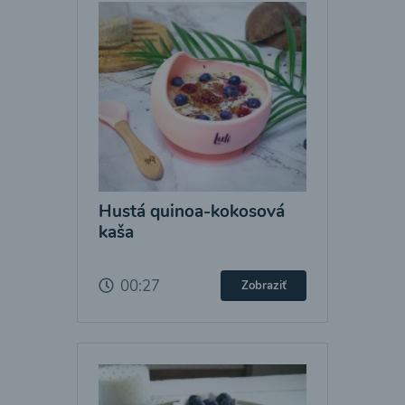
Hustá quinoa-kokosová
kaša
00:27
Zobraziť