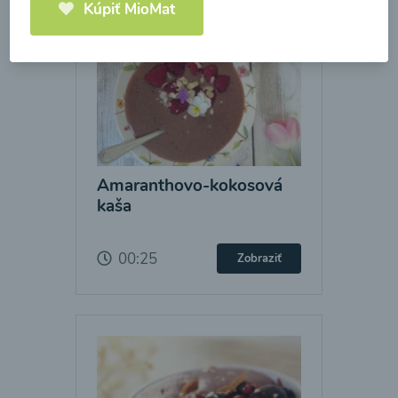
Kúpiť MioMat
Amaranthovo-kokosová
kaša
00:25
Zobraziť