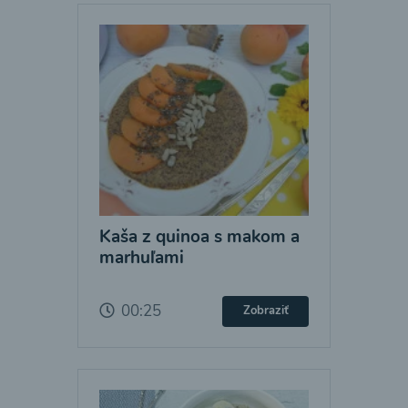
Kaša z quinoa s makom a
marhuľami
00:25
Zobraziť