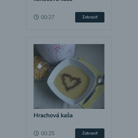
00:27
Zobraziť
Hrachová kaša
00:25
Zobraziť