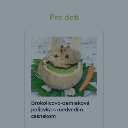
Pre deti
Brokolicovo-zemiaková
polievka s medvedím
cesnakom