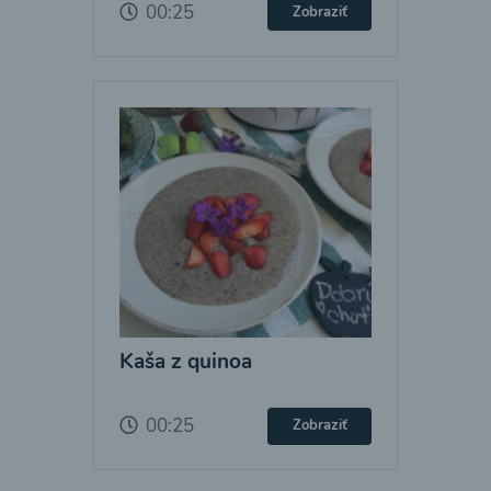
00:25
Zobraziť
Kaša z quinoa
00:25
Zobraziť