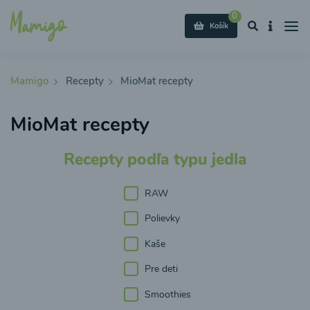
0
Košík
Mamigo
Recepty
MioMat recepty
MioMat recepty
Recepty podľa typu jedla
RAW
Polievky
Kaše
Pre deti
Smoothies