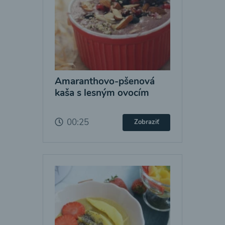
Amaranthovo-pšenová
kaša s lesným ovocím
00:25
Zobraziť