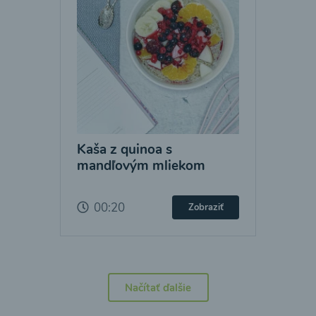
Kaša z quinoa s
mandľovým mliekom
00:20
Zobraziť
Načítať ďalšie