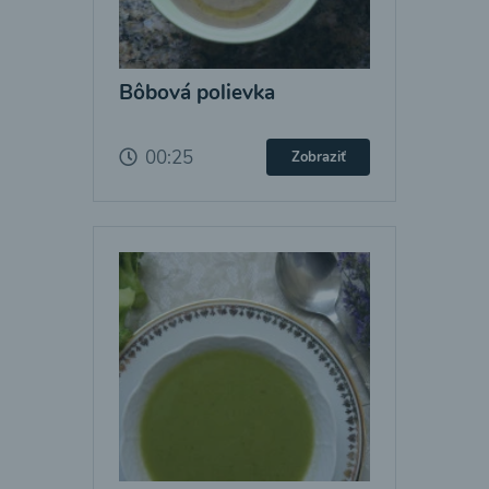
Bôbová polievka
00:25
Zobraziť