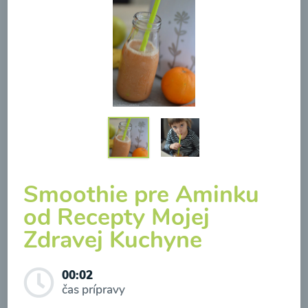
Brokolicová polievka so
syrom
00:25
Zobraziť
Smoothie pre Aminku
od Recepty Mojej
Zdravej Kuchyne
Odber noviniek a akcií
Odoslaním registrácie na Newsletter súhlasím so
00:02
čas prípravy
spracovaním osobných údajov pre účely