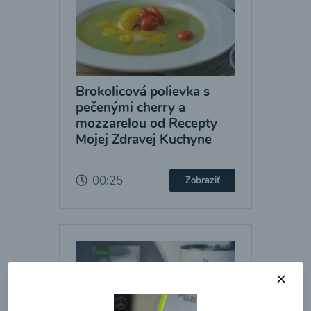
Brokolicová polievka s
pečenými cherry a
mozzarelou od Recepty
Mojej Zdravej Kuchyne
00:25
Zobraziť