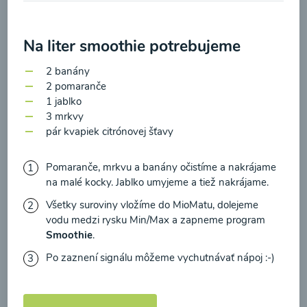
zasielania newsletteru a potvrdzujem, že som si
prečítal(a)
informácie o Ochrane osobných
Na liter smoothie potrebujeme
údajov
a súhlasím s nimi.
Brokolicové cappuccino
2 banány
Súhlasím
2 pomaranče
00:25
Zobraziť
1 jablko
3 mrkvy
pár kvapiek citrónovej šťavy
Pomaranče, mrkvu a banány očistíme a nakrájame
Načítať ďalšie
na malé kocky. Jablko umyjeme a tiež nakrájame.
Všetky suroviny vložíme do MioMatu, dolejeme
vodu medzi rysku Min/Max a zapneme program
Smoothie
.
Kaše
Po zaznení signálu môžeme vychutnávať nápoj :-)