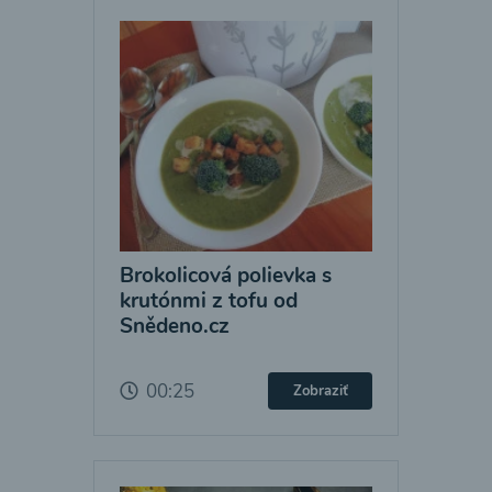
Brokolicová polievka s
krutónmi z tofu od
Snědeno.cz
00:25
Zobraziť