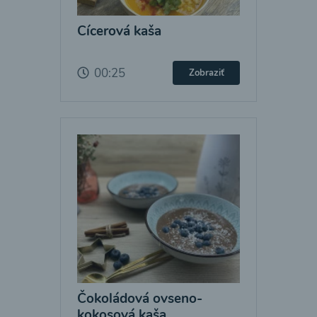
Cícerová kaša
00:25
Zobraziť
Čokoládová ovseno-
kokosová kaša