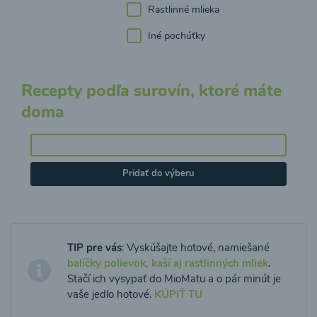
Rastlinné mlieka
Iné pochúťky
Recepty podľa surovín, ktoré máte
doma
Pridať do výberu
TIP pre vás
: Vyskúšajte hotové, namiešané
balíčky polievok, kaší aj rastlinných mliek
.
Stačí ich vysypať do MioMatu a o pár minút je
vaše jedlo hotové.
KÚPIŤ TU