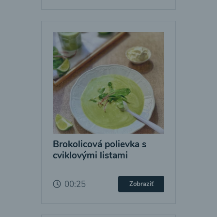
Brokolicová polievka s
cviklovými listami
00:25
Zobraziť