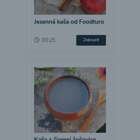
Jesenná kaša od Foodturo
00:25
Zobraziť
Kaša z čiernej šošovice