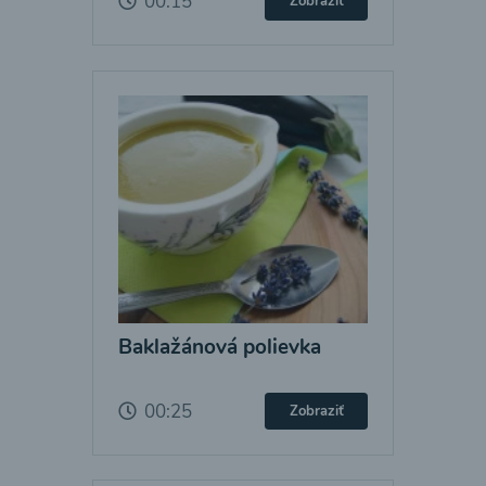
00:15
Zobraziť
Baklažánová polievka
00:25
Zobraziť