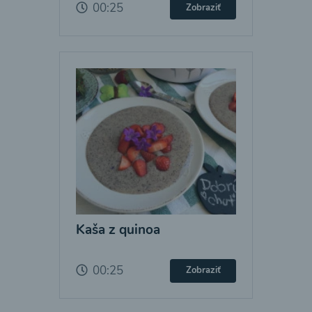
00:25
Zobraziť
Kaša z quinoa
00:25
Zobraziť