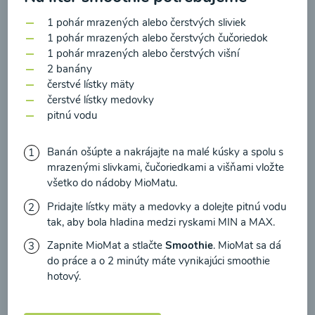
zasielania newsletteru a potvrdzujem, že som si
1 pohár mrazených alebo čerstvých sliviek
prečítal(a)
informácie o Ochrane osobných
1 pohár mrazených alebo čerstvých čučoriedok
údajov
a súhlasím s nimi.
1 pohár mrazených alebo čerstvých višní
Brokolicové cappuccino
2 banány
Súhlasím
čerstvé lístky mäty
00:25
čerstvé lístky medovky
Zobraziť
pitnú vodu
Banán ošúpte a nakrájajte na malé kúsky a spolu s
mrazenými slivkami, čučoriedkami a višňami vložte
Načítať ďalšie
všetko do nádoby MioMatu.
Pridajte lístky mäty a medovky a dolejte pitnú vodu
tak, aby bola hladina medzi ryskami MIN a MAX.
Kaše
Zapnite MioMat a stlačte
Smoothie
. MioMat sa dá
do práce a o 2 minúty máte vynikajúci smoothie
hotový.