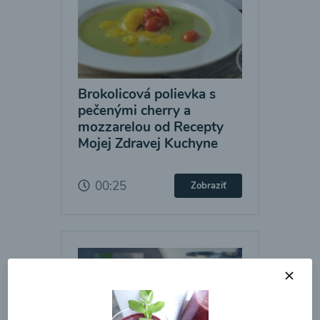
Brokolicová polievka s
pečenými cherry a
mozzarelou od Recepty
Mojej Zdravej Kuchyne
00:25
Zobraziť