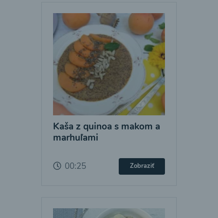
Kaša z quinoa s makom a
marhuľami
00:25
Zobraziť