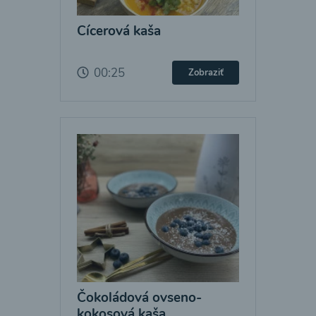
Cícerová kaša
00:25
Zobraziť
Čokoládová ovseno-
kokosová kaša