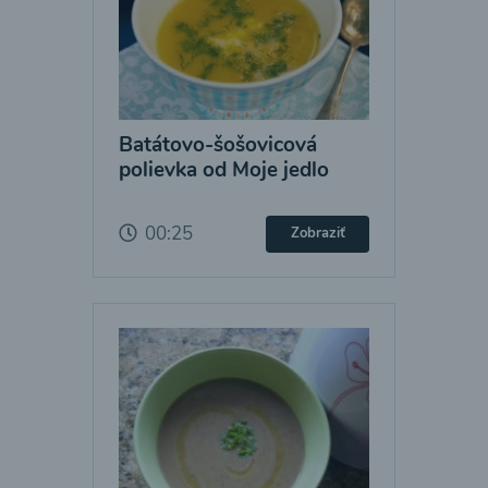
Batátovo-šošovicová
polievka od Moje jedlo
00:25
Zobraziť