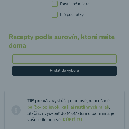
Rastlinné mlieka
Iné pochúťky
Recepty podľa surovín, ktoré máte
doma
Pridať do výberu
TIP pre vás
: Vyskúšajte hotové, namiešané
balíčky polievok, kaší aj rastlinných mliek
.
Stačí ich vysypať do MioMatu a o pár minút je
vaše jedlo hotové.
KÚPIŤ TU