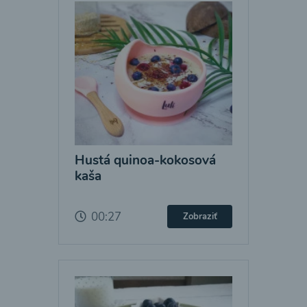
Hustá quinoa-kokosová
kaša
00:27
Zobraziť