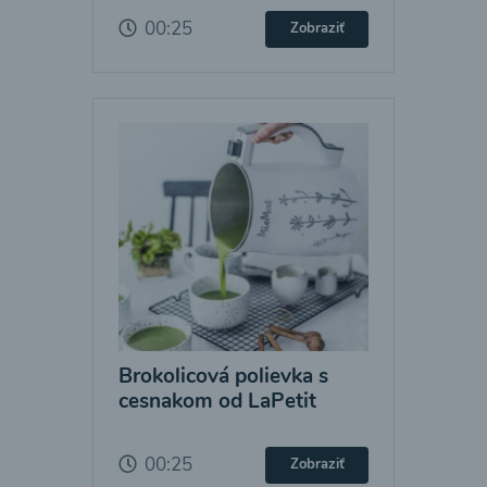
00:25
Zobraziť
Brokolicová polievka s
cesnakom od LaPetit
00:25
Zobraziť