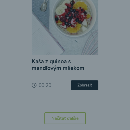
Kaša z quinoa s
mandľovým mliekom
00:20
Zobraziť
Načítať ďalšie