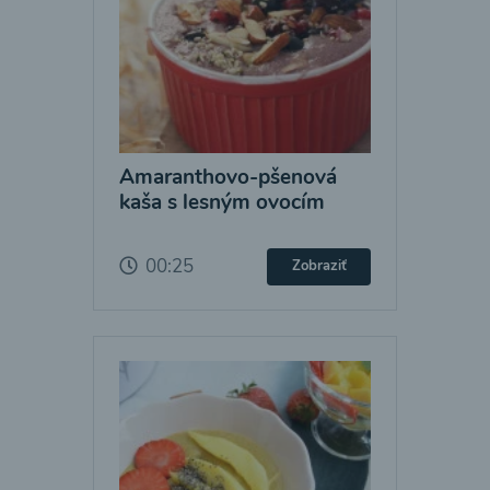
Amaranthovo-pšenová
kaša s lesným ovocím
00:25
Zobraziť