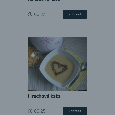
00:27
Zobraziť
Hrachová kaša
00:25
Zobraziť