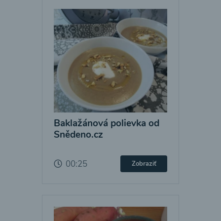
Baklažánová polievka od
Snědeno.cz
00:25
Zobraziť