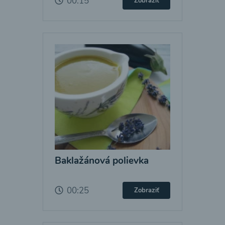
00:15
Zobraziť
Baklažánová polievka
00:25
Zobraziť