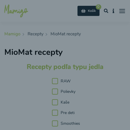
0
Košík
Mamigo
Recepty
MioMat recepty
MioMat recepty
Recepty podľa typu jedla
RAW
Polievky
Kaše
Pre deti
Smoothies