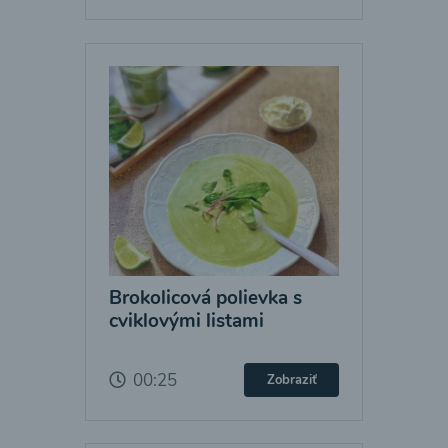
Brokolicová polievka s
cviklovými listami
00:25
Zobraziť