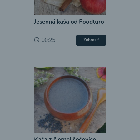
Jesenná kaša od Foodturo
00:25
Zobraziť
Kaša z čiernej šošovice