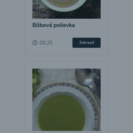
Bôbová polievka
00:25
Zobraziť