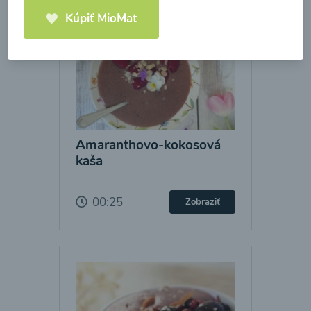
Kúpiť MioMat
Amaranthovo-kokosová
kaša
00:25
Zobraziť