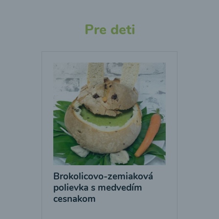
Pre deti
Brokolicovo-zemiaková
polievka s medvedím
cesnakom