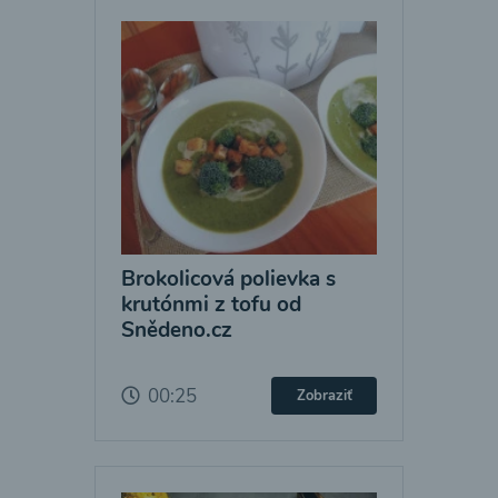
Brokolicová polievka s
krutónmi z tofu od
Snědeno.cz
00:25
Zobraziť