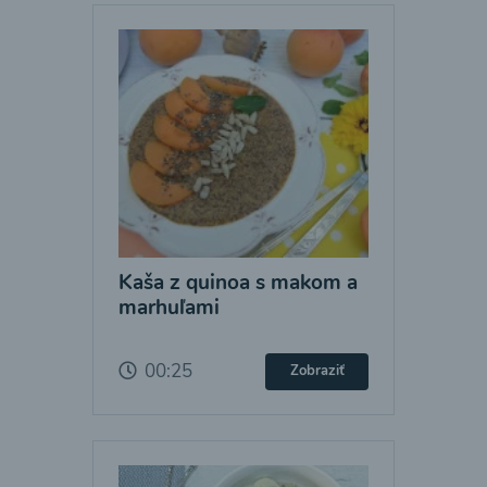
Kaša z quinoa s makom a
marhuľami
00:25
Zobraziť