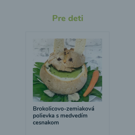
Pre deti
Brokolicovo-zemiaková
polievka s medvedím
cesnakom