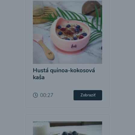
Hustá quinoa-kokosová
kaša
00:27
Zobraziť