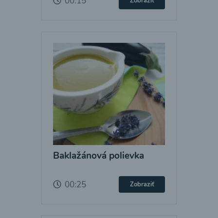
00:15
Zobraziť
Baklažánová polievka
00:25
Zobraziť