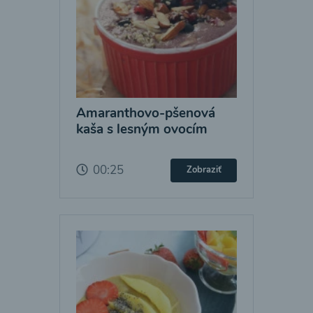
Amaranthovo-pšenová
kaša s lesným ovocím
00:25
Zobraziť