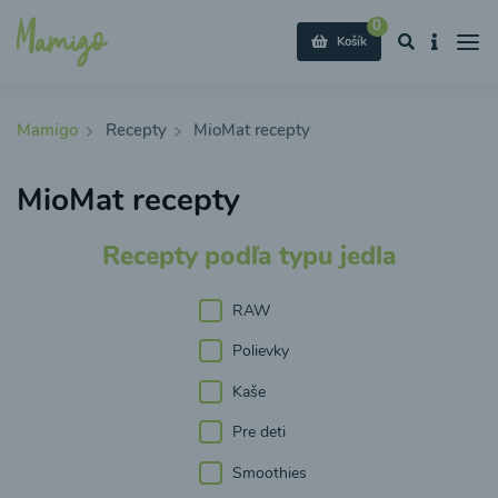
0
Košík
Mamigo
Recepty
MioMat recepty
MioMat recepty
Recepty podľa typu jedla
RAW
Polievky
Kaše
Pre deti
Smoothies