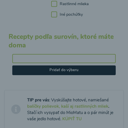
Rastlinné mlieka
Iné pochúťky
Recepty podľa surovín, ktoré máte
doma
Pridať do výberu
TIP pre vás
: Vyskúšajte hotové, namiešané
balíčky polievok, kaší aj rastlinných mliek
.
Stačí ich vysypať do MioMatu a o pár minút je
vaše jedlo hotové.
KÚPIŤ TU