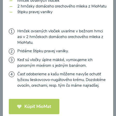
hrnček ovsených vločiek
zasielania newsletteru a potvrdzujem, že som si
2 hrnčeky domáceho orechového mlieka z MioMatu
prečítal(a)
informácie o Ochrane osobných
štipku pravej vanilky
údajov
a súhlasím s nimi.
Brokolicové cappuccino
Súhlasím
Hrnček ovsených vločiek uvaríme v bežnom hrnci
00:25
asi v 2 hrnčekoch domáceho orechového mlieka z
Zobraziť
MioMatu.
Pridáme štipku pravej vanilky.
Keď sú vločky úplne mäkké, vymixujeme ich
ponorným mixérom s jedným banánom.
Načítať ďalšie
Časť odoberieme a kašu môžeme navyše ochutiť
lyžicou lieskovcovo-nugátového krému. Dozdobíme
ovocím, orechami, resp. tým čo máme najradšej.
Kaše
Kúpiť MioMat