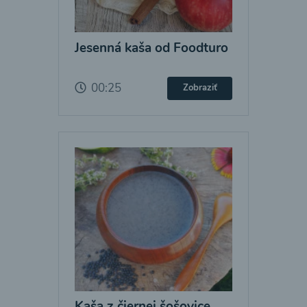
Jesenná kaša od Foodturo
00:25
Zobraziť
Kaša z čiernej šošovice