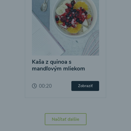
Kaša z quinoa s
mandľovým mliekom
00:20
Zobraziť
Načítať ďalšie