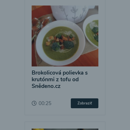
Brokolicová polievka s
krutónmi z tofu od
Snědeno.cz
00:25
Zobraziť