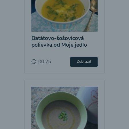
Batátovo-šošovicová
polievka od Moje jedlo
00:25
Zobraziť