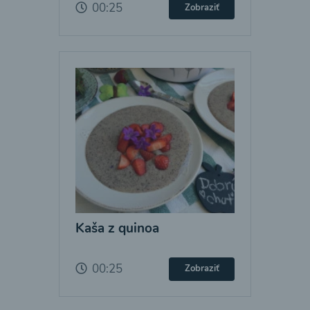
00:25
Zobraziť
Kaša z quinoa
00:25
Zobraziť