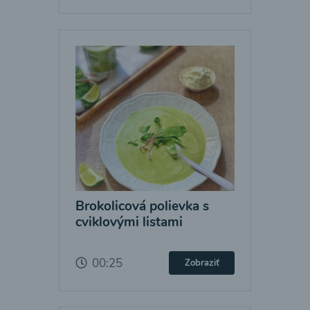
Brokolicová polievka s
cviklovými listami
00:25
Zobraziť