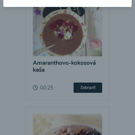
Amaranthovo-kokosová
kaša
00:25
Zobraziť