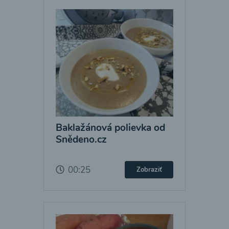
Baklažánová polievka od
Snědeno.cz
00:25
Zobraziť