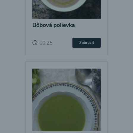
Bôbová polievka
00:25
Zobraziť