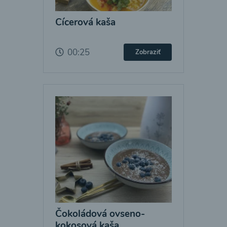
Cícerová kaša
00:25
Zobraziť
Čokoládová ovseno-
kokosová kaša