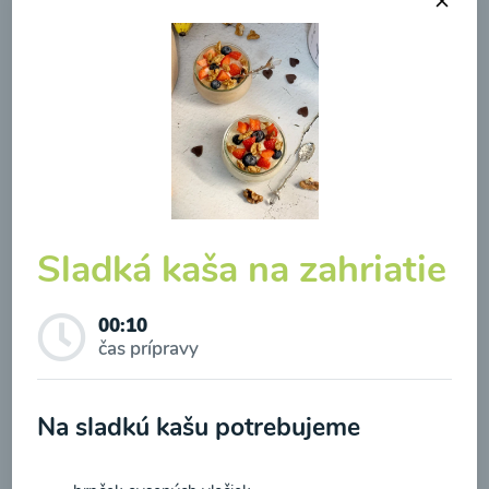
Brokolicová polievka so
syrom
00:25
Zobraziť
Sladká kaša na zahriatie
00:10
čas prípravy
Odber noviniek a akcií
Na sladkú kašu potrebujeme
Odoslaním registrácie na Newsletter súhlasím so
spracovaním osobných údajov pre účely