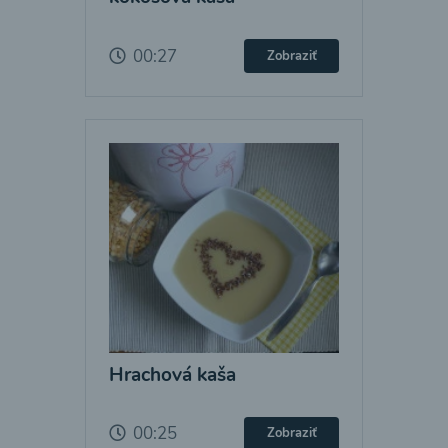
00:27
Zobraziť
Hrachová kaša
00:25
Zobraziť