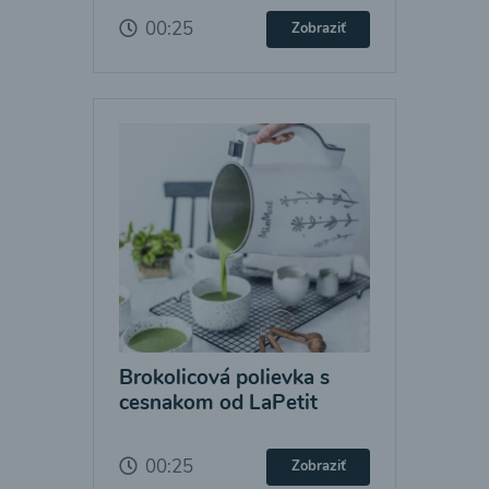
00:25
Zobraziť
Brokolicová polievka s
cesnakom od LaPetit
00:25
Zobraziť