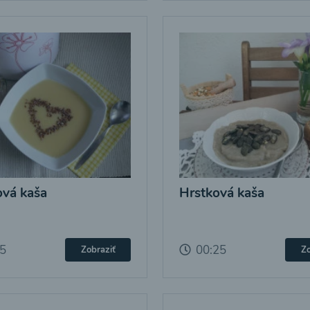
vá kaša
Hrstková kaša
25
00:25
Zobraziť
Zo