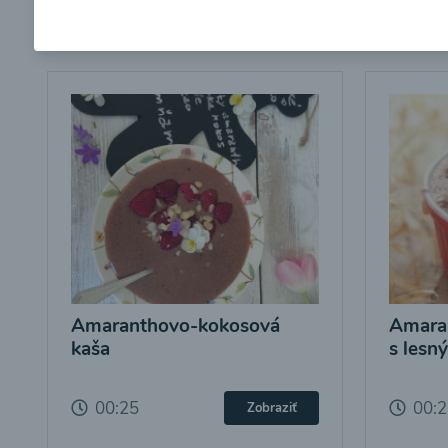
Amaranthovo-kokosová
Amara
kaša
s lesn
00:25
00:
Zobraziť