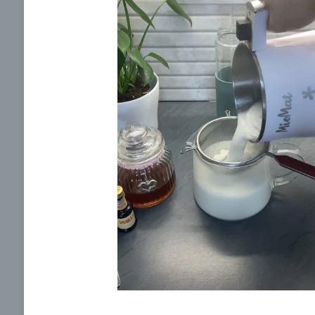
Brokolicová polievka s
Brokol
cesnakom od LaPetit
cviklo
00:25
00:
Zobraziť
Odber noviniek a akcií
Odoslaním registrácie na Newsletter súhlasím s