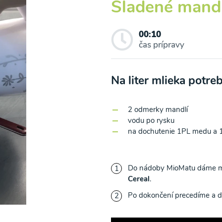
Sladené mand
00:10
čas prípravy
icová polievka s
Brokolicová polievka 
Na liter mlieka potr
vými listami
krutónmi z tofu od
Snědeno.cz
2 odmerky mandlí
vodu po rysku
25
00:25
Zobraziť
Zo
na dochutenie 1PL medu a 1
Do nádoby MioMatu dáme m
Cereal
.
Po dokončení precedíme a d
o spracovaním osobných údajov pre účely zasielania newsletteru a 