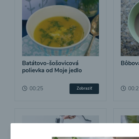
Batátovo-šošovicová
Bôbová
polievka od Moje jedlo
00:25
00:
Zobraziť