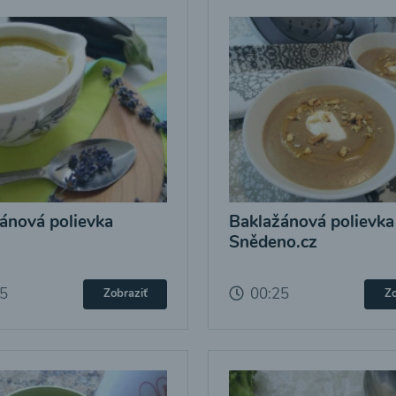
ánová polievka
Baklažánová polievka
Snědeno.cz
25
00:25
Zobraziť
Zo