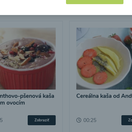
Kaše
nthovo-pšenová kaša
Cereálna kaša od And
ým ovocím
25
00:25
Zobraziť
Zo