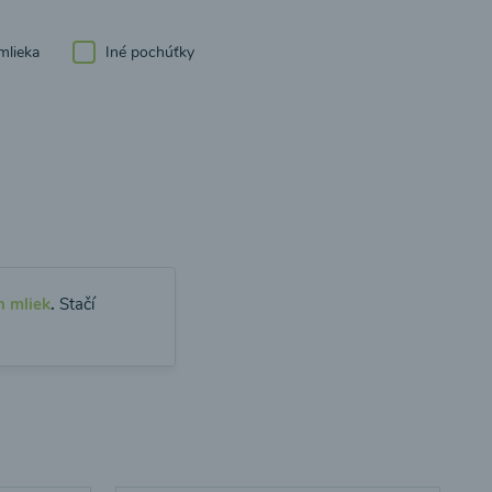
mlieka
Iné pochúťky
h mliek
.
Stačí