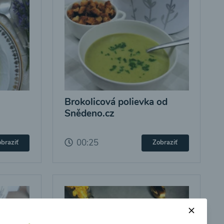
Brokolicová polievka od
Snědeno.cz
00:25
braziť
Zobraziť