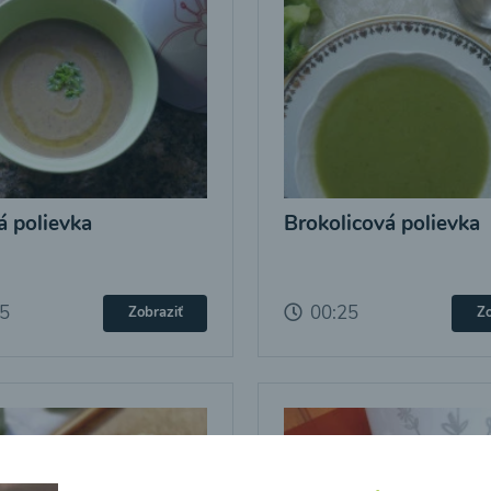
 polievka
Brokolicová polievka
25
00:25
Zobraziť
Zo