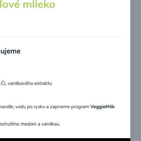
ľové mlieko
s
Brokolicová polievka s
ebujeme
kukuricou
00:25
braziť
Zobraziť
ČL vanilkového extraktu
andle, vodu po rysku a zapneme program
VeggieMilk
ochutíme medom a vanilkou.
potvrdzujem, že som si prečítal(a)
informácie o