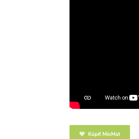
icová polievka s
Brokolicová polievka 
mi cherry a
syrom
elou od Recepty
Zdravej Kuchyne
25
00:25
Zobraziť
Zo
Načítať ďalšie
Kúpiť MioMat