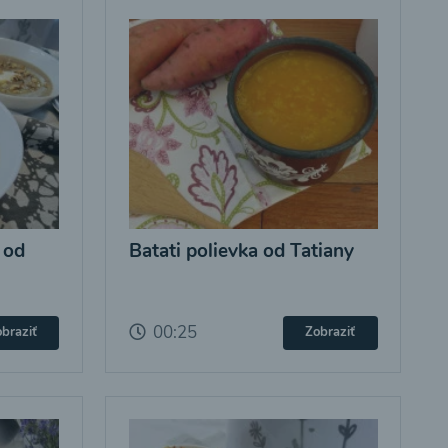
 od
Batati polievka od Tatiany
00:25
braziť
Zobraziť