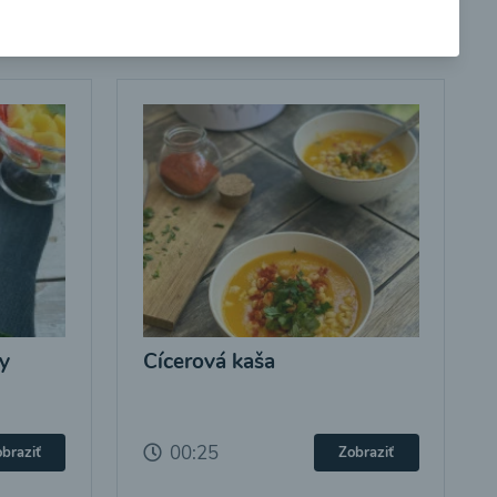
y
Cícerová kaša
00:25
braziť
Zobraziť