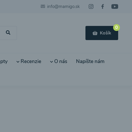
info@mamigo.sk
0
Košík
pty
Recenzie
O nás
Napíšte nám