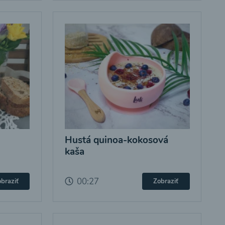
Hustá quinoa-kokosová
kaša
00:27
braziť
Zobraziť