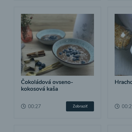
Čokoládová ovseno-
Hracho
kokosová kaša
00:27
00:
Zobraziť