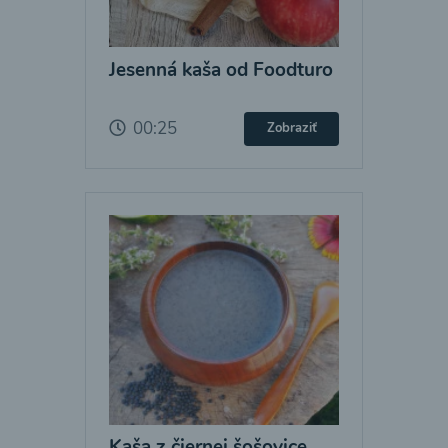
Jesenná kaša od Foodturo
00:25
Zobraziť
Kaša z čiernej šošovice