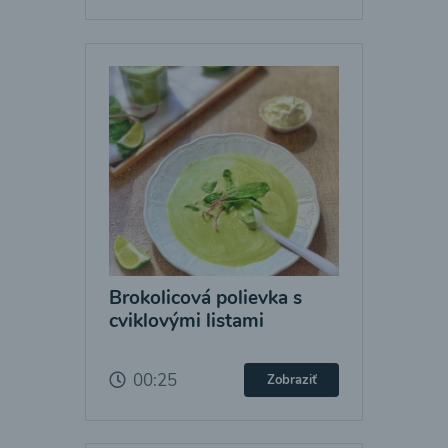
Brokolicová polievka s
cviklovými listami
00:25
Zobraziť