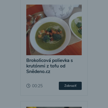
Brokolicová polievka s
krutónmi z tofu od
Snědeno.cz
00:25
Zobraziť