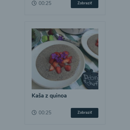
00:25
Zobraziť
Kaša z quinoa
00:25
Zobraziť