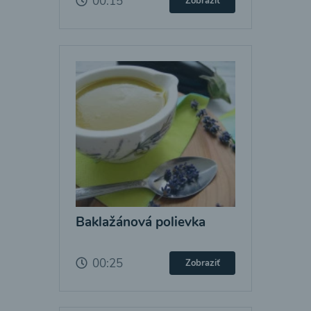
00:15
Zobraziť
Baklažánová polievka
00:25
Zobraziť