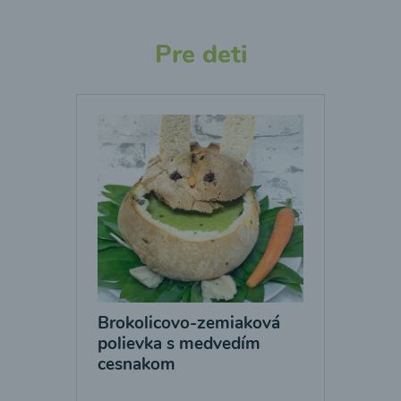
Pre deti
Brokolicovo-zemiaková
polievka s medvedím
cesnakom