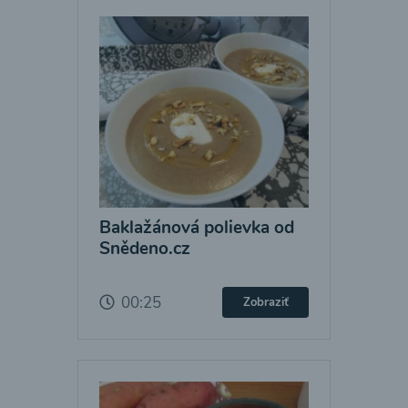
Baklažánová polievka od
Snědeno.cz
00:25
Zobraziť