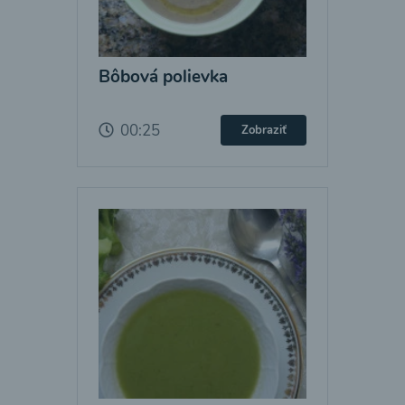
Bôbová polievka
00:25
Zobraziť