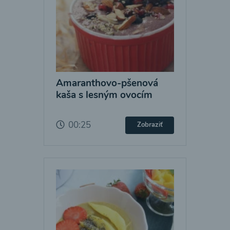
Amaranthovo-pšenová
kaša s lesným ovocím
00:25
Zobraziť