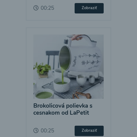
00:25
Zobraziť
Brokolicová polievka s
cesnakom od LaPetit
00:25
Zobraziť