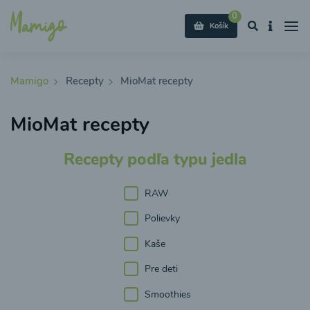
0
Košík
Mamigo
Recepty
MioMat recepty
MioMat recepty
Recepty podľa typu jedla
RAW
Polievky
Kaše
Pre deti
Smoothies