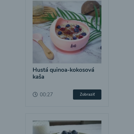
Hustá quinoa-kokosová
kaša
00:27
Zobraziť