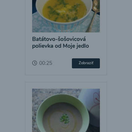
Batátovo-šošovicová
polievka od Moje jedlo
00:25
Zobraziť