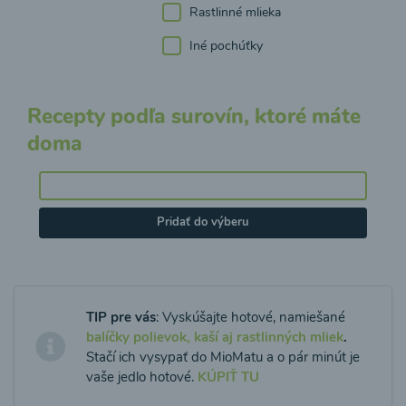
Rastlinné mlieka
Iné pochúťky
Recepty podľa surovín, ktoré máte
doma
Pridať do výberu
TIP pre vás
: Vyskúšajte hotové, namiešané
balíčky polievok, kaší aj rastlinných mliek
.
Stačí ich vysypať do MioMatu a o pár minút je
vaše jedlo hotové.
KÚPIŤ TU