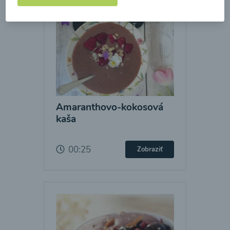
Amaranthovo-kokosová
kaša
00:25
Zobraziť