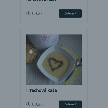
00:27
Zobraziť
Hrachová kaša
00:25
Zobraziť