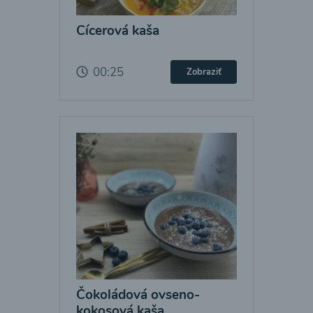
Cícerová kaša
00:25
Zobraziť
Čokoládová ovseno-
kokosová kaša