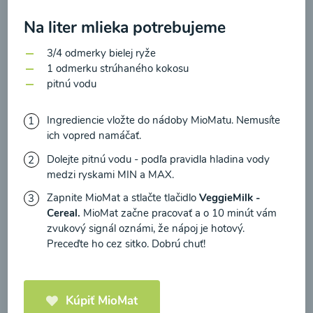
zasielania newsletteru a potvrdzujem, že som si
prečítal(a)
informácie o Ochrane osobných
Na liter mlieka potrebujeme
údajov
a súhlasím s nimi.
3/4 odmerky bielej ryže
Brokolicové cappuccino
1 odmerku strúhaného kokosu
Súhlasím
pitnú vodu
00:25
Zobraziť
Ingrediencie vložte do nádoby MioMatu. Nemusíte
ich vopred namáčať.
Dolejte pitnú vodu - podľa pravidla hladina vody
medzi ryskami MIN a MAX.
Načítať ďalšie
Zapnite MioMat a stlačte tlačidlo
VeggieMilk -
Cereal.
MioMat začne pracovať a o 10 minút vám
zvukový signál oznámi, že nápoj je hotový.
Kaše
Preceďte ho cez sitko. Dobrú chuť!
Kúpiť MioMat