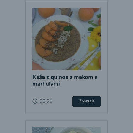
Kaša z quinoa s makom a
marhuľami
00:25
Zobraziť