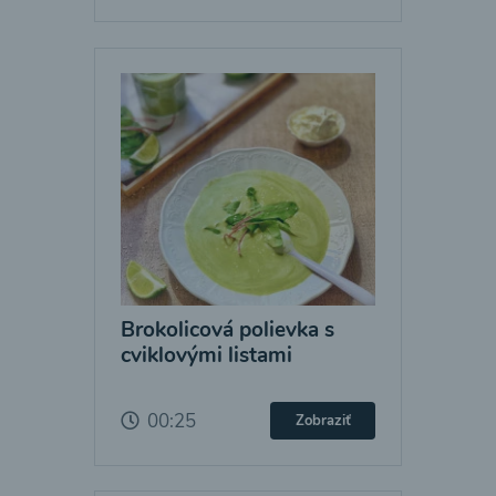
Brokolicová polievka s
cviklovými listami
00:25
Zobraziť