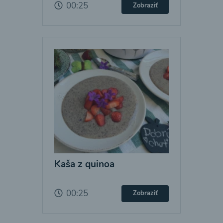
00:25
Zobraziť
Kaša z quinoa
00:25
Zobraziť