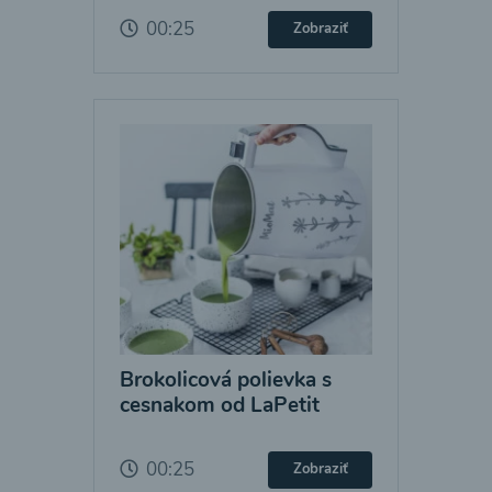
00:25
Zobraziť
Brokolicová polievka s
cesnakom od LaPetit
00:25
Zobraziť