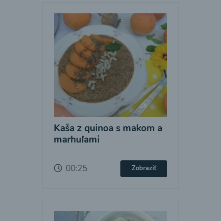
Kaša z quinoa s makom a
marhuľami
00:25
Zobraziť