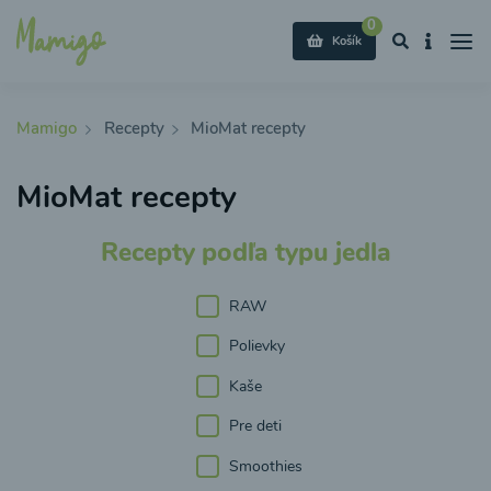
0
Košík
Mamigo
Recepty
MioMat recepty
MioMat recepty
Recepty podľa typu jedla
RAW
Polievky
Kaše
Pre deti
Smoothies