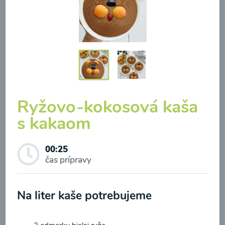
Brokolicová polievka so
syrom
Ryžovo-kokosová kaša
00:25
Zobraziť
s kakaom
00:25
čas prípravy
Odber noviniek a akcií
Na liter kaše potrebujeme
Odoslaním registrácie na Newsletter súhlasím so
spracovaním osobných údajov pre účely