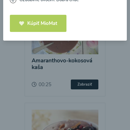
Kúpiť MioMat
Amaranthovo-kokosová
kaša
00:25
Zobraziť