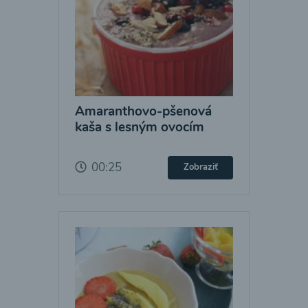
Amaranthovo-pšenová
kaša s lesným ovocím
00:25
Zobraziť