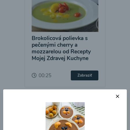
Brokolicová polievka s
pečenými cherry a
mozzarelou od Recepty
Mojej Zdravej Kuchyne
00:25
Zobraziť