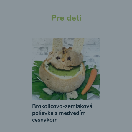
Pre deti
Brokolicovo-zemiaková
polievka s medvedím
cesnakom