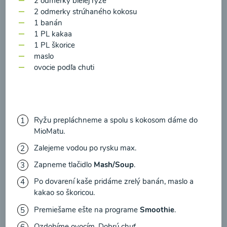
2 odmerky bielej ryže
zasielania newsletteru a potvrdzujem, že som si
2 odmerky strúhaného kokosu
prečítal(a)
informácie o Ochrane osobných
1 banán
údajov
a súhlasím s nimi.
1 PL kakaa
Brokolicové cappuccino
1 PL škorice
Súhlasím
maslo
ovocie podľa chuti
00:25
Zobraziť
Ryžu prepláchneme a spolu s kokosom dáme do
Načítať ďalšie
MioMatu.
Zalejeme vodou po rysku max.
Zapneme tlačidlo
Mash/Soup
.
Kaše
Po dovarení kaše pridáme zrelý banán, maslo a
kakao so škoricou.
Premiešame ešte na programe
Smoothie
.
Ozdobíme ovocím. Dobrú chuť.