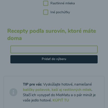
Rastlinné mlieka
Iné pochúťky
Recepty podľa surovín, ktoré máte
doma
Pridať do výberu
TIP pre vás
: Vyskúšajte hotové, namiešané
balíčky polievok, kaší aj rastlinných mliek
.
Stačí ich vysypať do MioMatu a o pár minút je
vaše jedlo hotové.
KÚPIŤ TU