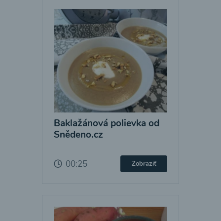
Baklažánová polievka od
Snědeno.cz
00:25
Zobraziť