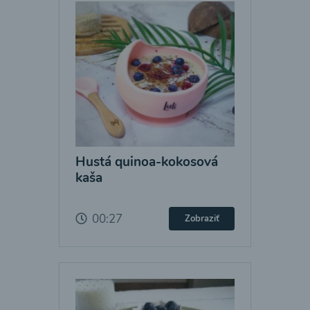
Hustá quinoa-kokosová
kaša
00:27
Zobraziť