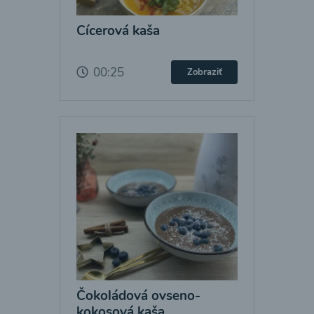
Cícerová kaša
00:25
Zobraziť
Čokoládová ovseno-
kokosová kaša