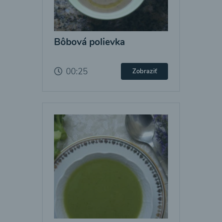
Bôbová polievka
00:25
Zobraziť