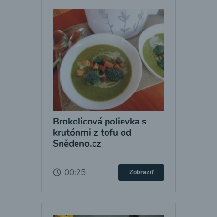
Brokolicová polievka s
krutónmi z tofu od
Snědeno.cz
00:25
Zobraziť