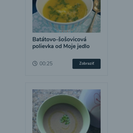
Batátovo-šošovicová
polievka od Moje jedlo
00:25
Zobraziť