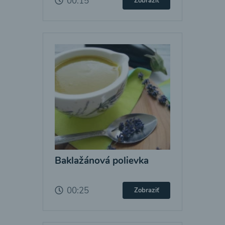
00:15
Zobraziť
Baklažánová polievka
00:25
Zobraziť