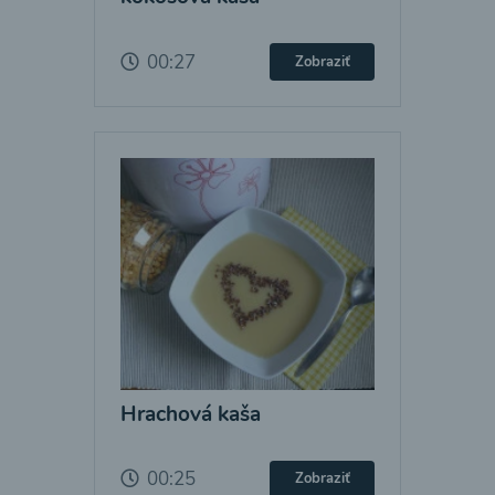
00:27
Zobraziť
Hrachová kaša
00:25
Zobraziť