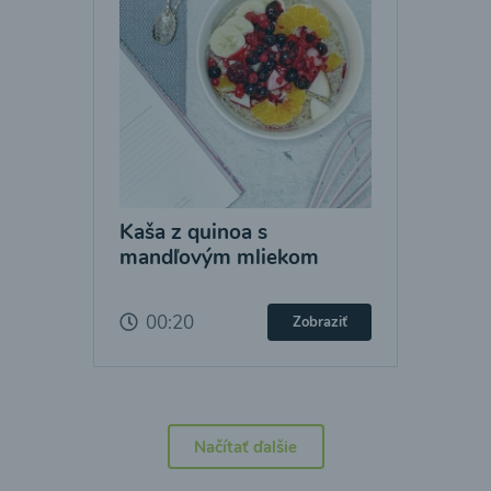
Kaša z quinoa s
mandľovým mliekom
00:20
Zobraziť
Načítať ďalšie