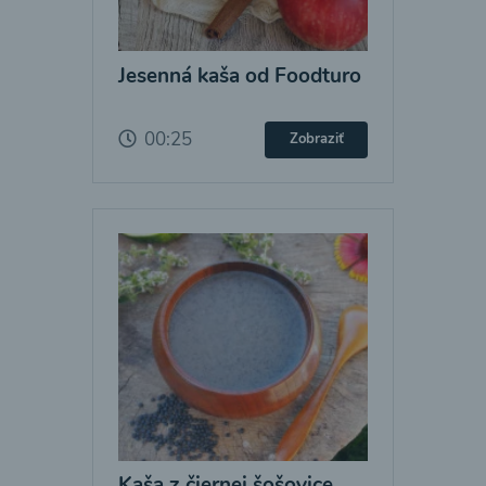
Jesenná kaša od Foodturo
00:25
Zobraziť
Kaša z čiernej šošovice