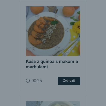
Kaša z quinoa s makom a
marhuľami
00:25
Zobraziť