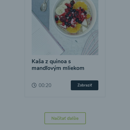
Kaša z quinoa s
mandľovým mliekom
00:20
Zobraziť
Načítať ďalšie