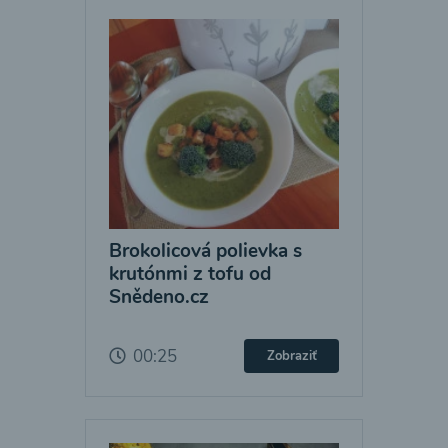
Brokolicová polievka s
krutónmi z tofu od
Snědeno.cz
00:25
Zobraziť