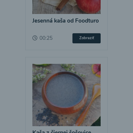
Jesenná kaša od Foodturo
00:25
Zobraziť
Kaša z čiernej šošovice