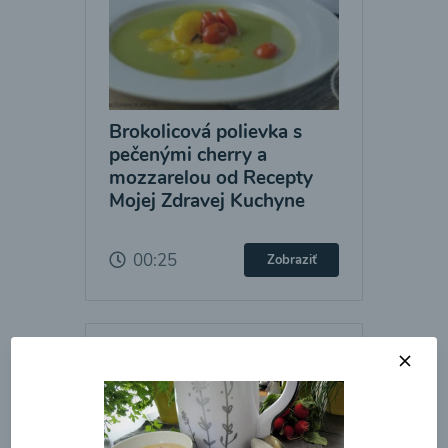
Brokolicová polievka s
pečenými cherry a
mozzarelou od Recepty
Mojej Zdravej Kuchyne
00:25
Zobraziť