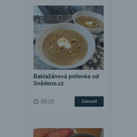
Baklažánová polievka od
Snědeno.cz
00:25
Zobraziť