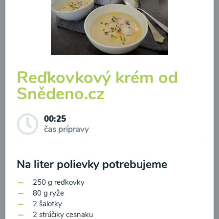
Brokolicová polievka so
Reďkovkový krém od
syrom
Snědeno.cz
00:25
Zobraziť
00:25
čas prípravy
Na liter polievky potrebujeme
Odber noviniek a akcií
250 g
reďkovky
Odoslaním registrácie na Newsletter súhlasím so
80 g ryže
2 šalotky
spracovaním osobných údajov pre účely
2 strúčiky cesnaku