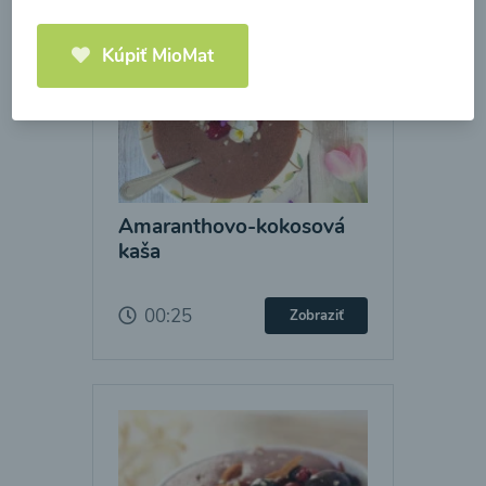
Kúpiť MioMat
Amaranthovo-kokosová
kaša
00:25
Zobraziť