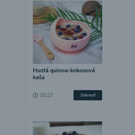
Hustá quinoa-kokosová
kaša
00:27
Zobraziť