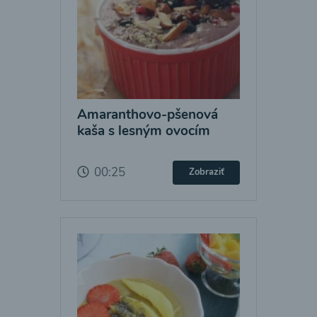
Amaranthovo-pšenová
kaša s lesným ovocím
00:25
Zobraziť