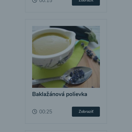
00:15
Zobraziť
Baklažánová polievka
00:25
Zobraziť