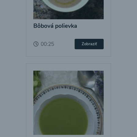
Bôbová polievka
00:25
Zobraziť