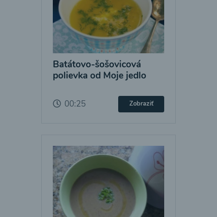
Batátovo-šošovicová
polievka od Moje jedlo
00:25
Zobraziť