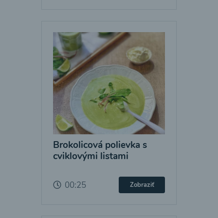
Brokolicová polievka s
cviklovými listami
00:25
Zobraziť