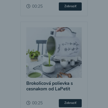
00:25
Zobraziť
Brokolicová polievka s
cesnakom od LaPetit
00:25
Zobraziť