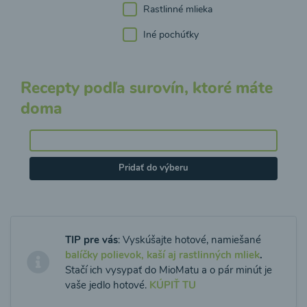
Rastlinné mlieka
Iné pochúťky
Recepty podľa surovín, ktoré máte
doma
Pridať do výberu
TIP pre vás
: Vyskúšajte hotové, namiešané
balíčky polievok, kaší aj rastlinných mliek
.
Stačí ich vysypať do MioMatu a o pár minút je
vaše jedlo hotové.
KÚPIŤ TU