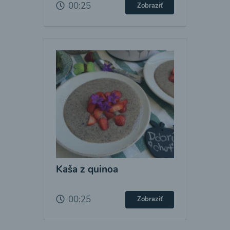
00:25
Zobraziť
Kaša z quinoa
00:25
Zobraziť