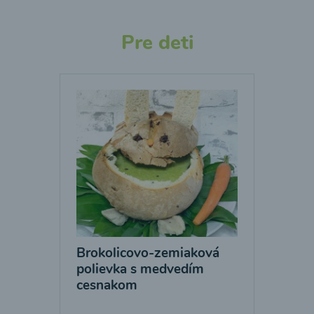
Pre deti
Brokolicovo-zemiaková
polievka s medvedím
cesnakom