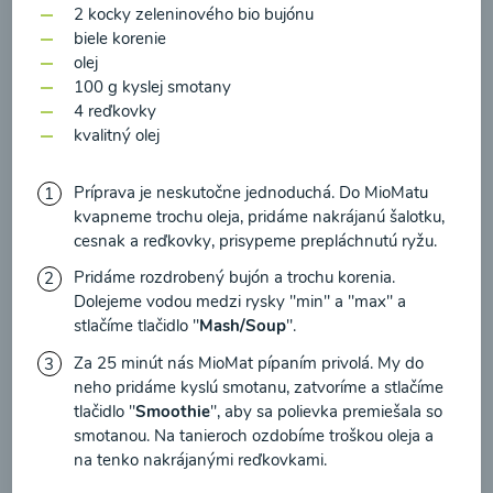
zasielania newsletteru a potvrdzujem, že som si
2 kocky zeleninového bio bujónu
prečítal(a)
informácie o Ochrane osobných
biele korenie
olej
údajov
a súhlasím s nimi.
100 g kyslej smotany
Brokolicové cappuccino
4
reďkovky
Súhlasím
kvalitný olej
00:25
Zobraziť
Príprava je neskutočne jednoduchá. Do MioMatu
kvapneme trochu oleja, pridáme nakrájanú šalotku,
cesnak a
reďkovky
, prisypeme prepláchnutú ryžu.
Pridáme rozdrobený bujón a trochu korenia.
Načítať ďalšie
Dolejeme vodou medzi rysky "min" a "max" a
stlačíme tlačidlo "
Mash/Soup
".
Za 25 minút nás MioMat pípaním privolá. My do
Kaše
neho pridáme kyslú smotanu, zatvoríme a stlačíme
tlačidlo "
Smoothie
", aby sa polievka premiešala so
smotanou. Na tanieroch ozdobíme troškou oleja a
na tenko nakrájanými
reďkovkami
.