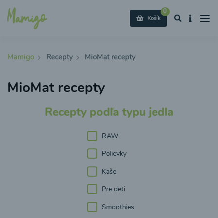
0
Košík
Mamigo
Recepty
MioMat recepty
MioMat recepty
Recepty podľa typu jedla
RAW
Polievky
Kaše
Pre deti
Smoothies