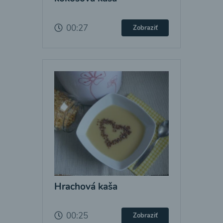
00:27
Zobraziť
Hrachová kaša
00:25
Zobraziť