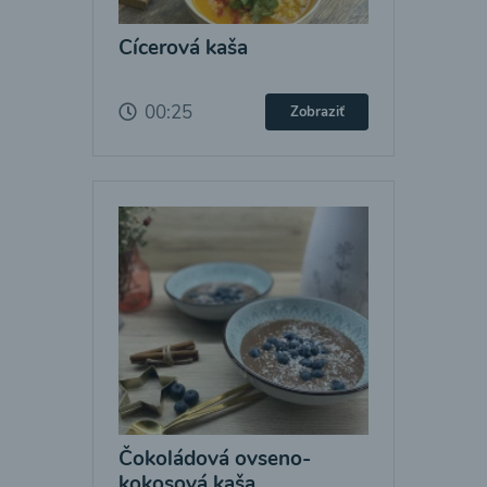
Cícerová kaša
00:25
Zobraziť
Čokoládová ovseno-
kokosová kaša